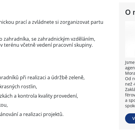
O 
ickou prací a zvládnete si zorganizovat partu
 zahradníka, se zahradnickým vzděláním,
cí v terénu včetně vedení pracovní skupiny.
Jsme
agen
Mora
adníků při realizaci a údržbě zeleně,
Od r
než 
krasných rostlin,
Zakl
féro
kách a kontrola kvality provedení,
a spo
kou,
spok
ánování a realizaci projektů.
V