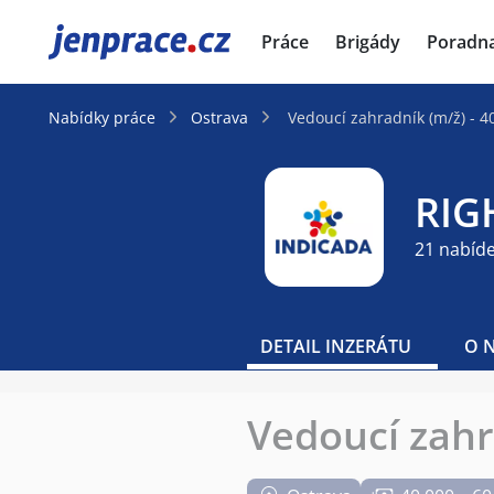
JenPráce.cz
Práce
Brigády
Poradn
Nabídky práce
Ostrava
Vedoucí zahradník (m/ž) - 4
RIG
21 nabíd
DETAIL INZERÁTU
O 
Vedoucí zahr