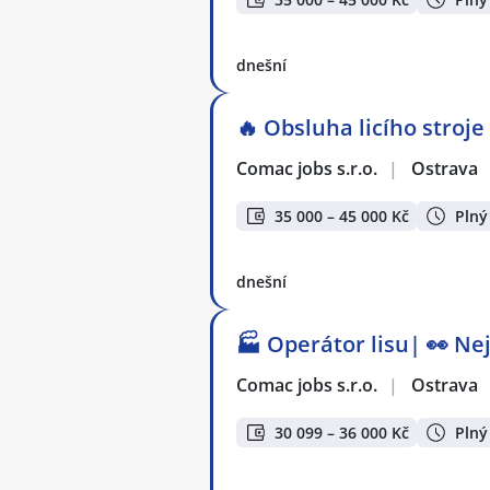
dnešní
🔥 Obsluha licího stroj
Comac jobs s.r.o.
|
Ostrava
35 000 – 45 000 Kč
Plný
dnešní
🏭 Operátor lisu| 👀 Ne
Comac jobs s.r.o.
|
Ostrava
30 099 – 36 000 Kč
Plný