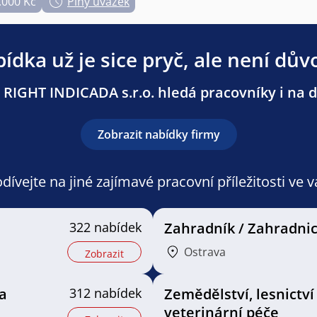
.000 Kč
Plný úvazek
ídka už je sice pryč, ale není dův
 RIGHT INDICADA s.r.o. hledá pracovníky i na da
Zobrazit nabídky firmy
ívejte na jiné zajímavé pracovní příležitosti ve 
322 nabídek
Zahradník / Zahradni
Ostrava
Zobrazit
a
312 nabídek
Zemědělství, lesnictví
veterinární péče