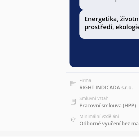
Energetika, životn
prostředí, ekologi
Firma
RIGHT INDICADA s.r.o.
Smluvní vztah
Pracovní smlouva (HPP)
Minimální vzdělání
Odborné vyučení bez mat