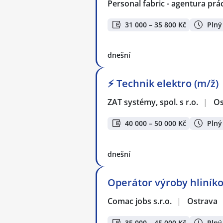
Personal fabric - agentura prác
31 000 – 35 800 Kč
Plný
dnešní
⚡ Technik elektro (m/ž)
ZAT systémy, spol. s r.o.
|
Os
40 000 – 50 000 Kč
Plný
dnešní
Operátor výroby hliníko
Comac jobs s.r.o.
|
Ostrava
35 000 – 45 000 Kč
Plný