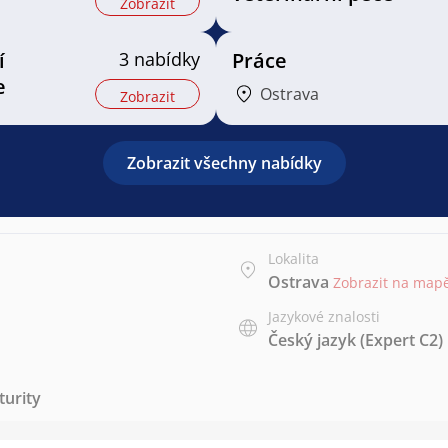
Zobrazit
í
3 nabídky
Práce
e
Ostrava
Zobrazit
Zobrazit všechny nabídky
Lokalita
Ostrava
Zobrazit na map
Jazykové znalosti
Český jazyk
(Expert C2)
urity