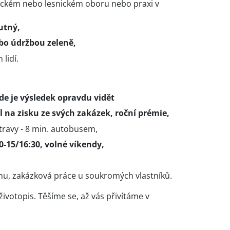
ickém nebo lesnickém oboru nebo praxi v
nutný,
ebo údržbou zeleně,
lidí.
kde je výsledek opravdu vidět
l na zisku ze svých zakázek, roční prémie,
ravy - 8 min. autobusem,
0-15/16:30, volné víkendy,
u, zakázková práce u soukromých vlastníků.
ivotopis. Těšíme se, až vás přivítáme v