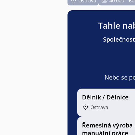
Ostrava
40.000 – 60
Tahle nab
Společnost
Nebo se pod
Dělník / Dělnice
Ostrava
Řemeslná výroba 
manuální práce