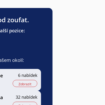
od zoufat.
lší pozice:
vašem okolí:
ce
6 nabídek
Zobrazit
 a
32 nabídek