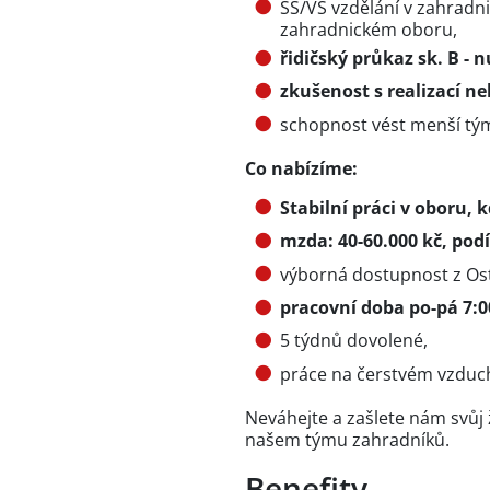
SŠ/VŠ vzdělání v zahradn
zahradnickém oboru,
řidičský průkaz sk. B - 
zkušenost s realizací n
schopnost vést menší tým 
Co nabízíme:
Stabilní práci v oboru, 
mzda: 40-60.000 kč, podí
výborná dostupnost z Ost
pracovní doba po-pá 7:0
5 týdnů dovolené,
práce na čerstvém vzduch
Neváhejte a zašlete nám svůj ž
našem týmu zahradníků.
Benefity