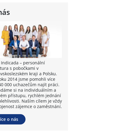
nás
 Indicada – personální
tura s pobočkami v
vskoslezském kraji a Polsku.
oku 2014 jsme pomohli více
40 000 uchazečům najít práci.
ádáme si na individuálním a
vém přístupu, rychlém jednání
lehlivosti. Naším cílem je vždy
ojenost zájemce o zaměstnání.
íce o nás