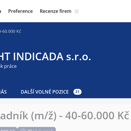
a
Preference
Recenze firem
0-60.000 Kč
HT INDICADA s.r.o.
ek práce
NÁS
DALŠÍ VOLNÉ POZICE
21
adník (m/ž) - 40-60.000 Kč