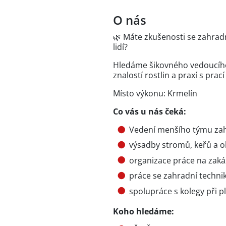
O nás
🌿 Máte zkušenosti se zahradn
lidí?
Hledáme šikovného vedoucího
znalostí rostlin a praxí s pra
Místo výkonu: Krmelín
Co vás u nás čeká:
Vedení menšího týmu zahr
výsadby stromů, keřů a o
organizace práce na zakáz
práce se zahradní techni
spolupráce s kolegy při pl
Koho hledáme: