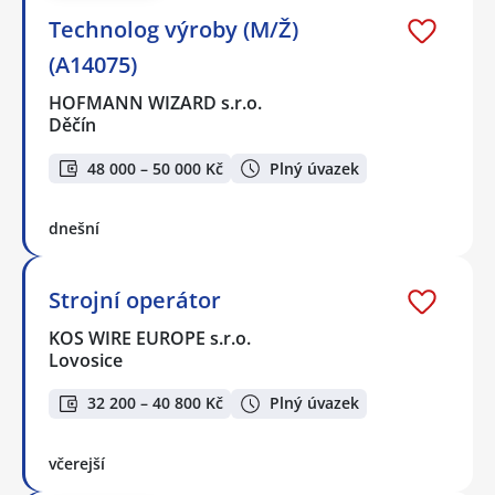
Technolog výroby (M/Ž)
(A14075)
HOFMANN WIZARD s.r.o.
Děčín
48 000 – 50 000 Kč
Plný úvazek
dnešní
Strojní operátor
KOS WIRE EUROPE s.r.o.
Lovosice
32 200 – 40 800 Kč
Plný úvazek
včerejší