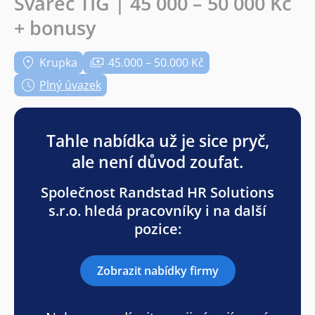
Svářeč TIG | 45 000 – 50 000 Kč
+ bonusy
Krupka
45.000 – 50.000 Kč
Plný úvazek
Tahle nabídka už je sice pryč,
ale není důvod zoufat.
Společnost Randstad HR Solutions
s.r.o. hledá pracovníky i na další
pozice:
Zobrazit nabídky firmy