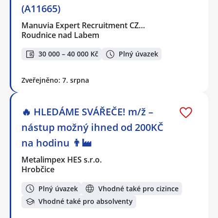
(A11665)
Manuvia Expert Recruitment CZ…
Roudnice nad Labem
30 000 – 40 000 Kč
Plný úvazek
Zveřejněno: 7. srpna
🔥 HLEDÁME SVÁŘEČE! m/ž –
nástup možný ihned od 200KČ
na hodinu 👨‍🏭
Metalimpex HES s.r.o.
Hrobčice
Plný úvazek
Vhodné také pro cizince
Vhodné také pro absolventy