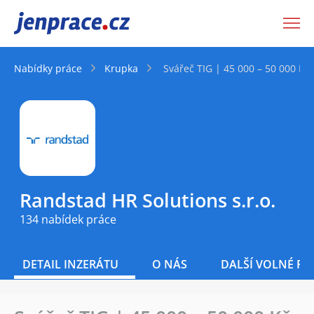
JenPráce.cz
Nabídky práce
Krupka
Svářeč TIG | 45 000 – 50 000 Kč
Randstad HR Solutions s.r.o.
134 nabídek práce
DETAIL INZERÁTU
O NÁS
DALŠÍ VOLNÉ PO