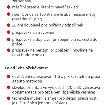
zkušeností)
měsíční prémie, které ti navýší základ
roční bonus až 100 % z tvé hrubé měsíční mzdy
(parádní 13. plat)
26 dní dovolené pro pořádný odpočinek
příspěvek na stravování
příspěvek na dopravu (přispějeme ti na cestu do
práce)
příspěvek na penzijní připojištění (myslíme na
tvou budoucnost)
Co od Tebe očekáváme:
osvědčení na svařování TIG a prokazatelnou praxi
s touto metodou
skvělou orientaci ve výkresech (2D a 3D výkresová
dokumentace pro tebe není španělská vesnice)
technické myšlení a smysl pro detail (preciznost
je u filtračních jednotek základ)