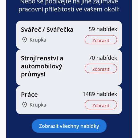
Nebo se podívejte na jiné zajímavé
pracovní příležitosti ve vašem okolí:
Svářeč / Svářečka
59 nabídek
Krupka
Zobrazit
Strojírenství a
70 nabídek
automobilový
Zobrazit
průmysl
Práce
1489 nabídek
Krupka
Zobrazit
Zobrazit všechny nabídky