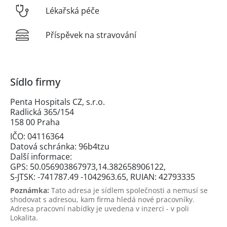
Lékařská péče
Příspěvek na stravování
Sídlo firmy
Penta Hospitals CZ, s.r.o.
Radlická 365/154
158 00 Praha
IČO: 04116364
Datová schránka: 96b4tzu
Další informace:
GPS: 50.056903867973,14.382658906122,
S-JTSK: -741787.49 -1042963.65, RUIAN: 42793335
Poznámka:
Tato adresa je sídlem společnosti a nemusí se
shodovat s adresou, kam firma hledá nové pracovníky.
Adresa pracovní nabídky je uvedena v inzerci - v poli
Lokalita.