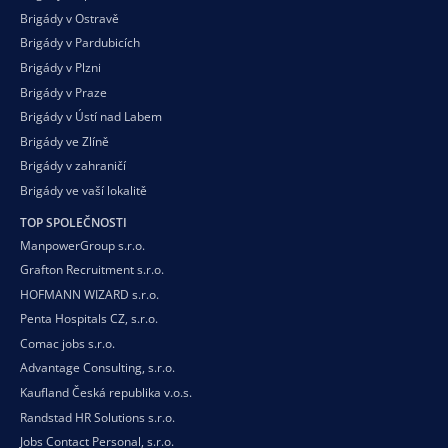
Brigády v Ostravě
Brigády v Pardubicích
Brigády v Plzni
Brigády v Praze
Brigády v Ústí nad Labem
Brigády ve Zlíně
Brigády v zahraničí
Brigády ve vaší
lokalitě
TOP SPOLEČNOSTI
ManpowerGroup s.r.o.
Grafton Recruitment s.r.o.
HOFMANN WIZARD s.r.o.
Penta Hospitals CZ, s.r.o.
Comac jobs s.r.o.
Advantage Consulting, s.r.o.
Kaufland Česká republika v.o.s.
Randstad HR Solutions s.r.o.
Jobs Contact Personal, s.r.o.