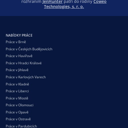
rozhraním
JenHunter
patří do rodiny
Coweo
Technologies, s. r. o.
NABÍDKY PRÁCE
Práce v Brně
Práce v Českých Budějovicích
Práce v Havířově
Práce v Hradci Králové
Práce v Jihlavě
Práce v Karlových Varech
Práce v Kladně
Práce v Liberci
Práce v Mostě
Práce v Olomouci
Práce v Opavě
Práce v Ostravě
Práce v Pardubicích