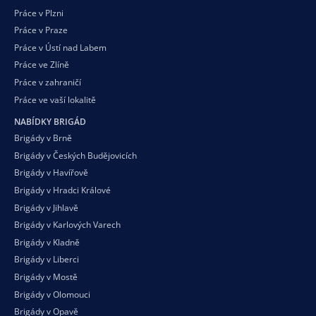
Práce v Plzni
Práce v Praze
Práce v Ústí nad Labem
Práce ve Zlíně
Práce v zahraničí
Práce ve vaší
lokalitě
NABÍDKY BRIGÁD
Brigády v Brně
Brigády v Českých Budějovicích
Brigády v Havířově
Brigády v Hradci Králové
Brigády v Jihlavě
Brigády v Karlových Varech
Brigády v Kladně
Brigády v Liberci
Brigády v Mostě
Brigády v Olomouci
Brigády v Opavě