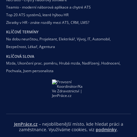
Teamio - moderní náborová aplikace a chytré ATS
Top 20 ATS systémů, které hýbou HR
Zkratky v HR - znáte rozdíly mezi ATS, CRM, LMS?
KLÍČOVÉ TERMÍNY
Na dobu neurčitou
,
Projektant
,
Elektrikář
,
Vývoj
,
IT
,
Automobil
,
Bezpečnost
,
Lékař
,
Agentura
KLÍČOVÁ SLOVA
Mzda
,
Ukončení prac. poměru
,
Hrubá mzda
,
Nadřízený
,
Hodnocení
,
Pochvala
,
Jsem personalista
JenPráce.cz
– nejoblíbenější místo, kde hledat práci a
zaměstnance. Využíváme cookies, viz
podmínky
.