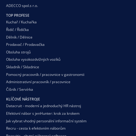
ADECCO spol.s r.o.
TOP PROFESE
Kuchař / Kuchařka
Řidič / Řidička
Dělník / Dělnice
Prodavač / Prodavačka
Obsluha strojů
Obsluha vysokozdvižných vozíků
Skladník / Skladnice
Pomocný pracovník / pracovnice v gastronomii
Administrativní pracovník / pracovnice
Číšník / Servírka
KLÍČOVÉ NÁSTROJE
Datacruit - moderní a jednoduchý HR nástroj
Efektivní nábor s jenHunter: krok za krokem
Jak vybrat vhodný personální informační systém
Recru - cesta k efektivním náborům
Recruitis - chytrý náborový software