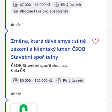
47 000 – 69 000 Kč
Plný úvazek
Vhodné také pro absolventy
dnešní
Změna, která dává smysl: silné
zázemí a klientský kmen ČSOB
Stavební spořitelny
ČSOB Stavební spořitelna, a.s.
Celá ČR
50 000 – 100 000 Kč
Plný úvazek
dnešní