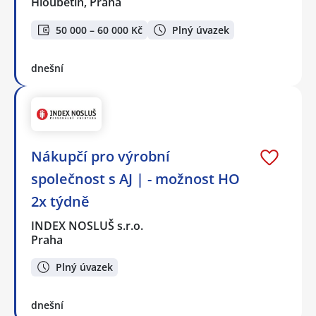
Hloubětín, Praha
50 000 – 60 000 Kč
Plný úvazek
dnešní
Nákupčí pro výrobní
společnost s AJ | - možnost HO
2x týdně
INDEX NOSLUŠ s.r.o.
Praha
Plný úvazek
dnešní