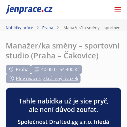
JenPráce.cz
Nabídky práce
Praha
Manažer/ka směny – sportovní stu
Manažer/ka směny – sportovní
studio (Praha – Čakovice)
Praha
40.000 – 54.400 Kč
Plný úvazek
,
Zkrácený úvazek
Tahle nabídka už je sice pryč,
ale není důvod zoufat.
Společnost Drafted.gg s.r.o. hledá