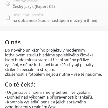
Jazykové znalosti
Český jazyk
(Expert C2)
Délka prac. poměru
na dobu neurčitou s nástupem možným ihned
O nás
Do nového unikátního projektu v moderním
fotbalovém studiu hledáme spolehlivého člověka,
který bude mít na starosti řízení směny při live
vysílání, v němž fotbaloví brankáři chytají penalty
střílené speciálním strojem.
Zkušenosti s fotbalem nejsou nutné – vše tě naučíme.
Co tě čeká:
- Organizace a řízení směny během live vysílání.
- Dohled nad výkonem a připraveností brankářů.
- Kontrola výsledků penalt a jejich správného
vyhodnocení v reálném čase.