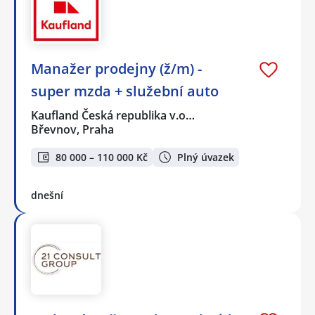
Manažer prodejny (ž/m) -
super mzda + služební auto
Kaufland Česká republika v.o…
Břevnov, Praha
80 000 – 110 000 Kč
Plný úvazek
dnešní