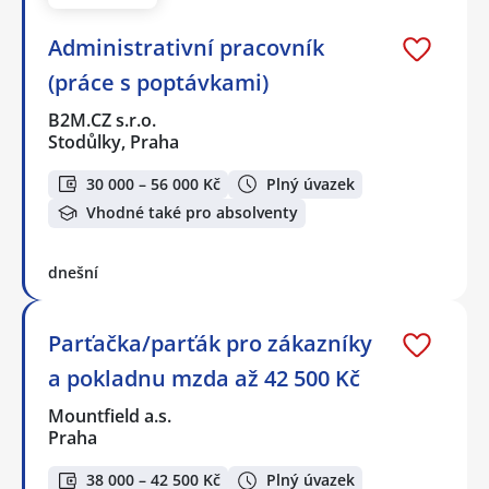
Administrativní pracovník
(práce s poptávkami)
B2M.CZ s.r.o.
Stodůlky, Praha
30 000 – 56 000 Kč
Plný úvazek
Vhodné také pro absolventy
dnešní
Parťačka/parťák pro zákazníky
a pokladnu mzda až 42 500 Kč
Mountfield a.s.
Praha
38 000 – 42 500 Kč
Plný úvazek