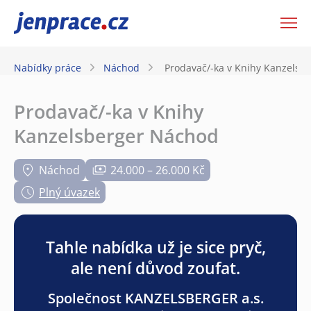
JenPráce.cz
Nabídky práce
Náchod
Prodavač/-ka v Knihy Kanzelsb
Prodavač/-ka v Knihy
Kanzelsberger Náchod
Náchod
24.000 – 26.000 Kč
Plný úvazek
Tahle nabídka už je sice pryč,
ale není důvod zoufat.
Společnost KANZELSBERGER a.s.