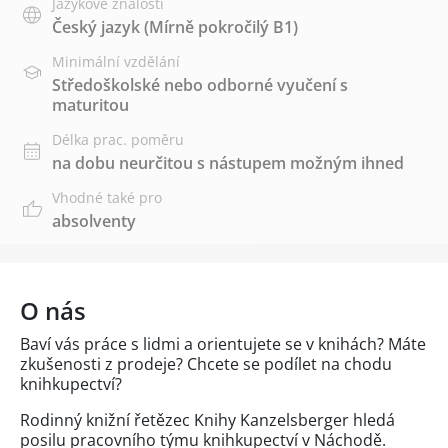
Jazykové znalosti
Český jazyk
(Mírně pokročilý B1)
Minimální vzdělání
Středoškolské nebo odborné vyučení s
maturitou
Délka prac. poměru
na dobu neurčitou s nástupem možným ihned
Vhodné také pro
absolventy
O nás
Baví vás práce s lidmi a orientujete se v knihách? Máte
zkušenosti z prodeje? Chcete se podílet na chodu
knihkupectví?
Rodinný knižní řetězec Knihy Kanzelsberger hledá
posilu pracovního týmu knihkupectví v Náchodě.