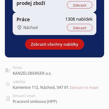
prodej zboží
Zobrazit
Práce
1308 nabídek
Náchod
Zobrazit
Zobrazit všechny nabídky
Firma
KANZELSBERGER a.s.
Lokalita
Kamenice 112, Náchod, 547 01
Zobrazit na mapě
Smluvní vztah
Pracovní smlouva (HPP)