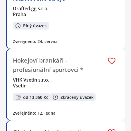
Drafted.gg s.r.o.
Praha
Plný úvazek
Zveřejněno: 24. června
Hokejoví brankáři -
profesionální sportovci *
VHK Vsetín s.r.o.
Vsetín
od 13 350 Kč
Zkrácený úvazek
Zveřejněno: 12. ledna