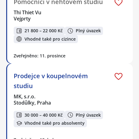
Pomocníci v nehtovém studiu
Thi Thiet Vu
Vejprty
21 800 – 22 000 Kč
Plný úvazek
Vhodné také pro cizince
Zveřejněno: 11. prosince
Prodejce v koupelnovém
studiu
MK, s.r.o.
Stodůlky, Praha
30 000 – 40 000 Kč
Plný úvazek
Vhodné také pro absolventy