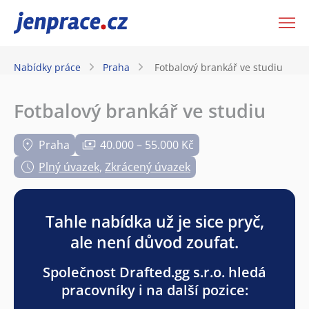
JenPráce.cz
Nabídky práce
Praha
Fotbalový brankář ve studiu
Fotbalový brankář ve studiu
Praha
40.000 – 55.000 Kč
Plný úvazek
,
Zkrácený úvazek
Tahle nabídka už je sice pryč,
ale není důvod zoufat.
Společnost Drafted.gg s.r.o. hledá
pracovníky i na další pozice: