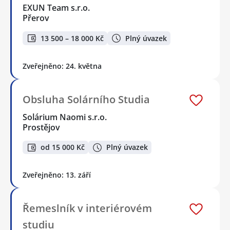
EXUN Team s.r.o.
Přerov
13 500 – 18 000 Kč
Plný úvazek
Zveřejněno: 24. května
Obsluha Solárního Studia
Solárium Naomi s.r.o.
Prostějov
od 15 000 Kč
Plný úvazek
Zveřejněno: 13. září
Řemeslník v interiérovém
studiu