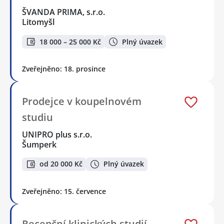
ŠVANDA PRIMA, s.r.o.
Litomyšl
18 000 – 25 000 Kč
Plný úvazek
Zveřejněno: 18. prosince
Prodejce v koupelnovém
studiu
UNIPRO plus s.r.o.
Šumperk
od 20 000 Kč
Plný úvazek
Zveřejněno: 15. července
Recepční klinických studií