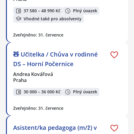
37 580 – 48 990 Kč
Plný úvazek
Vhodné také pro absolventy
Zveřejněno: 31. července
🧸 Učitelka / Chůva v rodinné
DS – Horní Počernice
Andrea Kovářová
Praha
30 000 – 36 000 Kč
Plný úvazek
Zveřejněno: 31. července
Asistent/ka pedagoga (m/ž) v