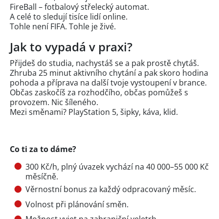
FireBall – fotbalový střelecký automat.
A celé to sledují tisíce lidí online.
Tohle není FIFA. Tohle je živé.
Jak to vypadá v praxi?
Přijdeš do studia, nachystáš se a pak prostě chytáš.
Zhruba 25 minut aktivního chytání a pak skoro hodina
pohoda a příprava na další tvoje vystoupení v brance.
Občas zaskočíš za rozhodčího, občas pomůžeš s
provozem. Nic šíleného.
Mezi směnami? PlayStation 5, šipky, káva, klid.
Co ti za to dáme?
300 Kč/h, plný úvazek vychází na 40 000–55 000 Kč
měsíčně.
Věrnostní bonus za každý odpracovaný měsíc.
Volnost při plánování směn.
Možnost vyjet na zahraniční veletrh.