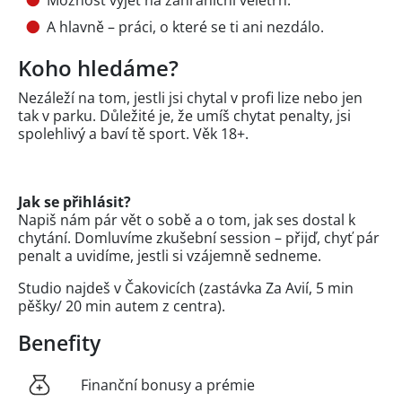
A hlavně – práci, o které se ti ani nezdálo.
Koho hledáme?
Nezáleží na tom, jestli jsi chytal v profi lize nebo jen
tak v parku. Důležité je, že umíš chytat penalty, jsi
spolehlivý a baví tě sport. Věk 18+.
Jak se přihlásit?
Napiš nám pár vět o sobě a o tom, jak ses dostal k
chytání. Domluvíme zkušební session – přijď, chyť pár
penalt a uvidíme, jestli si vzájemně sedneme.
Studio najdeš v Čakovicích (zastávka Za Avií, 5 min
pěšky/ 20 min autem z centra).
Benefity
Finanční bonusy a prémie