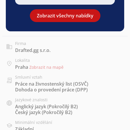
Zobrazit všechny nabídky
Firma
Drafted.gg s.r.o.
Lokalita
Praha
Zobrazit na mapě
Smluvní vztah
Práce na živnostenský list (OSVČ)
Dohoda o provedení práce (DPP)
Jazykové znalosti
Anglický jazyk
(Pokročilý B2)
Český jazyk
(Pokročilý B2)
Minimální vzdělání
Základní