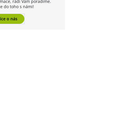
rmace, rádi Vám poradíme.
te do toho s námi!
íce o nás