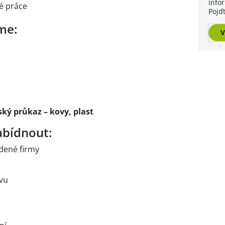
info
é práce
Pojď
me:
V
ský průkaz – kovy, plast
bídnout:
edené firmy
ivu