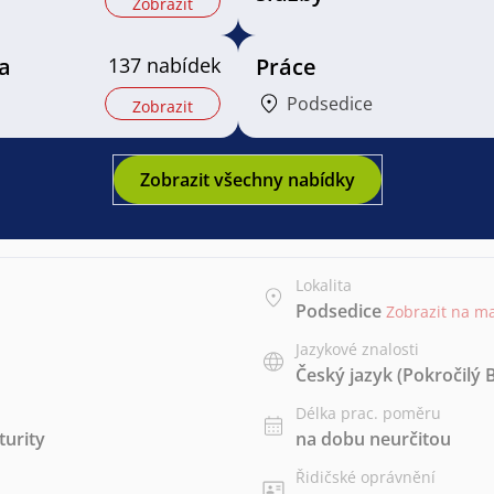
Zobrazit
a
137 nabídek
Práce
Podsedice
Zobrazit
Zobrazit všechny nabídky
Lokalita
Podsedice
Zobrazit na m
Jazykové znalosti
Český jazyk
(Pokročilý 
Délka prac. poměru
urity
na dobu neurčitou
Řidičské oprávnění