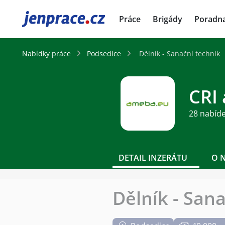
JenPráce.cz
Práce
Brigády
Poradn
Nabídky práce
Podsedice
Dělník - Sanační technik
CRI 
28 nabíd
DETAIL INZERÁTU
O 
Dělník - San