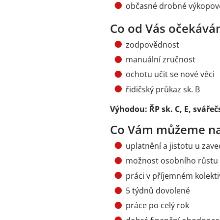
občasné drobné výkopov
Co od Vás očekává
zodpovědnost
manuální zručnost
ochotu učit se nové věci
řidičský průkaz sk. B
Výhodou: ŘP sk. C, E, svářeč
Co Vám můžeme na
uplatnění a jistotu u zav
možnost osobního růstu
práci v příjemném kolekt
5 týdnů dovolené
práce po celý rok