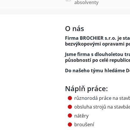
absolventy
O nás
Firma BROCHIER s.r.o. je st
bezvýkopovými opravami po
Jsme firma s dlouholetou tr
působností po celé republice
Do našeho týmu hledáme Děl
Náplň práce:
různorodá práce na stav
obsluha strojů na stavbá
nátěry
broušení