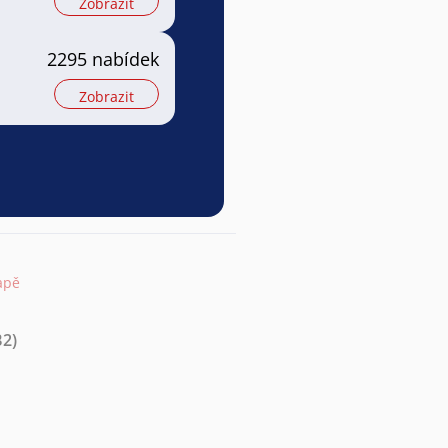
Zobrazit
2295 nabídek
Zobrazit
apě
B2)