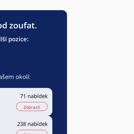
od zoufat.
ší pozice:
vašem okolí:
71 nabídek
Zobrazit
238 nabídek