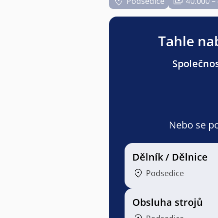
Podsedice
40.000 –
Tahle nab
Společnos
Nebo se pod
Dělník / Dělnice
Podsedice
Obsluha strojů