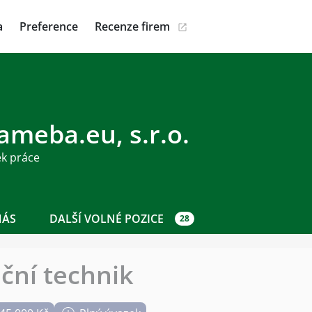
a
Preference
Recenze firem
ameba.eu, s.r.o.
ek práce
NÁS
DALŠÍ VOLNÉ POZICE
28
ační technik