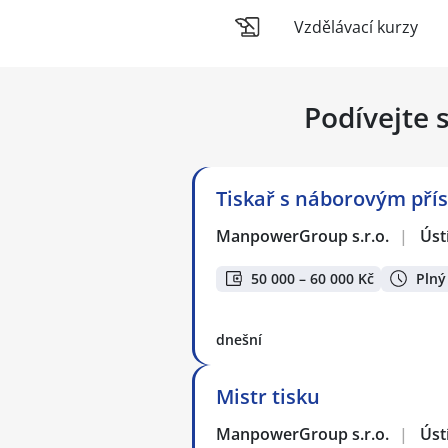
Vzdělávací kurzy
Podívejte 
Tiskař s náborovým pří
ManpowerGroup s.r.o.
|
Úst
50 000 – 60 000 Kč
Plný
dnešní
Mistr tisku
ManpowerGroup s.r.o.
|
Úst