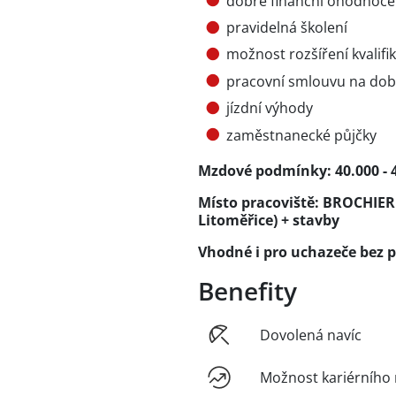
dobré finanční ohodnoce
pravidelná školení
možnost rozšíření kvalifi
pracovní smlouvu na dob
jízdní výhody
zaměstnanecké půjčky
Mzdové podmínky: 40.000 - 4
Místo pracoviště: BROCHIER s
Litoměřice) + stavby
Vhodné i pro uchazeče bez p
Benefity
Dovolená navíc
Možnost kariérního 