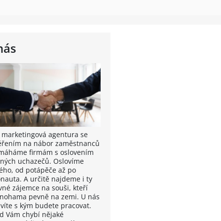
nás
 marketingová agentura se
řením na nábor zaměstnanců
máháme firmám s oslovením
vných uchazečů. Oslovíme
ého, od potápěče až po
onauta. A určitě najdeme i ty
vné zájemce na souši, kteří
í nohama pevně na zemi. U nás
 víte s kým budete pracovat.
d Vám chybí nějaké