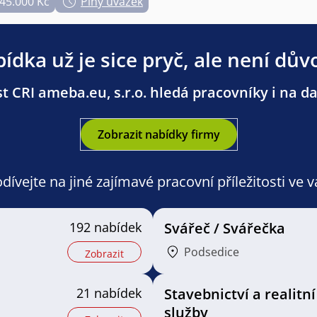
 45.000 Kč
Plný úvazek
ídka už je sice pryč, ale není dův
t CRI ameba.eu, s.r.o. hledá pracovníky i na dal
Zobrazit nabídky firmy
ívejte na jiné zajímavé pracovní příležitosti ve 
192 nabídek
Svářeč / Svářečka
Podsedice
Zobrazit
21 nabídek
Stavebnictví a realitní
služby