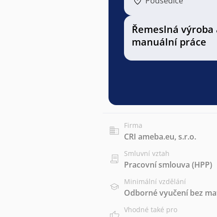
Podsedice
Řemeslná výroba 
manuální práce
Firma
CRI ameba.eu, s.r.o.
Smluvní vztah
Pracovní smlouva (HPP)
Minimální vzdělání
Odborné vyučení bez mat
Vhodné také pro