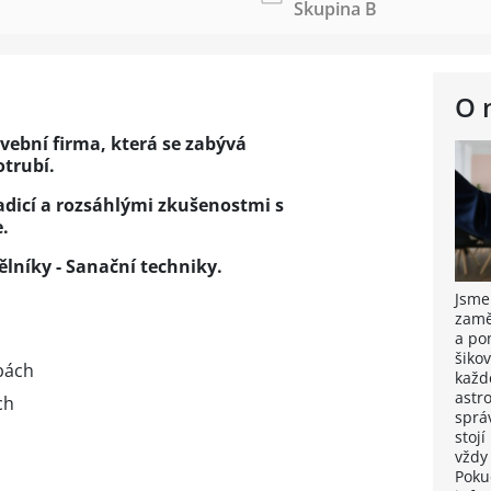
Skupina B
O 
avební firma, která se zabývá
trubí.
adicí a rozsáhlými zkušenostmi s
.
níky - Sanační techniky.
Jsme
zamě
a po
šiko
bách
každ
astr
ch
sprá
stoj
vždy
Poku