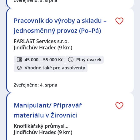
Zveřejněno: 5. srpna
Pracovník do výroby a skladu –
jednosměnný provoz (Po–Pá)
FARLAST Services s.r.o.
Jindřichův Hradec
(9 km)
45 000 – 55 000 Kč
Plný úvazek
Vhodné také pro absolventy
Zveřejněno: 4. srpna
Manipulant/ Přípravář
materiálu v Žirovnici
Knoflíkářský průmysl…
Jindřichův Hradec
(9 km)