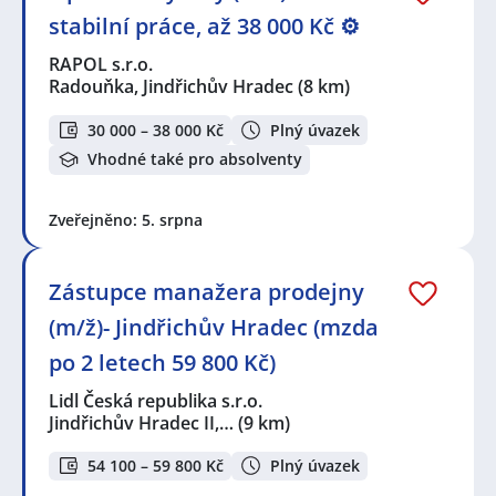
stabilní práce, až 38 000 Kč ⚙️
RAPOL s.r.o.
Radouňka, Jindřichův Hradec
(8 km)
30 000 – 38 000 Kč
Plný úvazek
Vhodné také pro absolventy
Zveřejněno: 5. srpna
Zástupce manažera prodejny
(m/ž)- Jindřichův Hradec (mzda
po 2 letech 59 800 Kč)
Lidl Česká republika s.r.o.
Jindřichův Hradec II,…
(9 km)
54 100 – 59 800 Kč
Plný úvazek