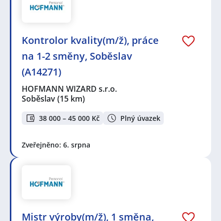
Kontrolor kvality(m/ž), práce
na 1-2 směny, Soběslav
(A14271)
HOFMANN WIZARD s.r.o.
Soběslav
(15 km)
38 000 – 45 000 Kč
Plný úvazek
Zveřejněno: 6. srpna
Mistr výroby(m/ž), 1 směna,