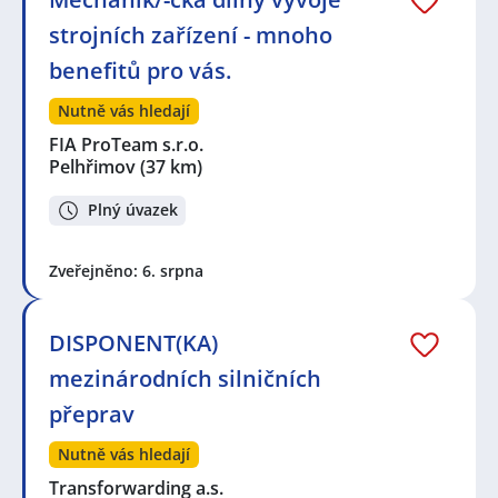
strojních zařízení - mnoho
benefitů pro vás.
Nutně vás hledají
FIA ProTeam s.r.o.
Pelhřimov
(37 km)
Plný úvazek
Zveřejněno: 6. srpna
DISPONENT(KA)
mezinárodních silničních
přeprav
Nutně vás hledají
Transforwarding a.s.