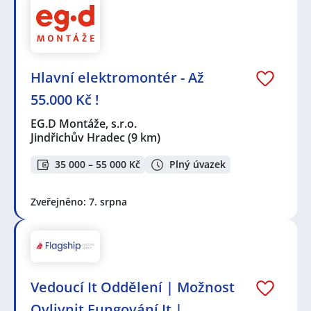
Hlavní elektromontér - Až
55.000 Kč !
EG.D Montáže, s.r.o.
Jindřichův Hradec
(9 km)
35 000 – 55 000 Kč
Plný úvazek
Zveřejněno: 7. srpna
Vedoucí It Oddělení | Možnost
Ovlivnit Fungování It |