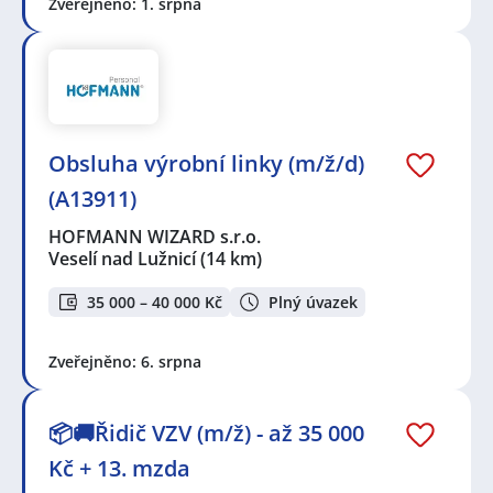
Zveřejněno: 1. srpna
Obsluha výrobní linky (m/ž/d)
(A13911)
HOFMANN WIZARD s.r.o.
Veselí nad Lužnicí
(14 km)
35 000 – 40 000 Kč
Plný úvazek
Zveřejněno: 6. srpna
📦🚚Řidič VZV (m/ž) - až 35 000
Kč + 13. mzda