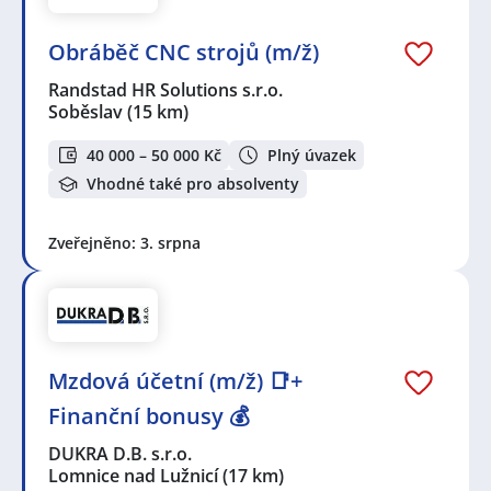
Obráběč CNC strojů (m/ž)
Randstad HR Solutions s.r.o.
Soběslav
(15 km)
40 000 – 50 000 Kč
Plný úvazek
Vhodné také pro absolventy
Zveřejněno: 3. srpna
Mzdová účetní (m/ž) 📑+
Finanční bonusy 💰
DUKRA D.B. s.r.o.
Lomnice nad Lužnicí
(17 km)