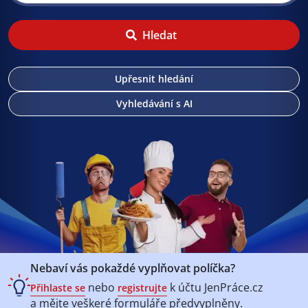
Hledat
Upřesnit hledání
Vyhledávání s AI
Nebaví vás pokaždé vyplňovat políčka?
nebo
k účtu
JenPráce.cz
Přihlaste se
registrujte
a mějte veškeré
formuláře předvyplněny.