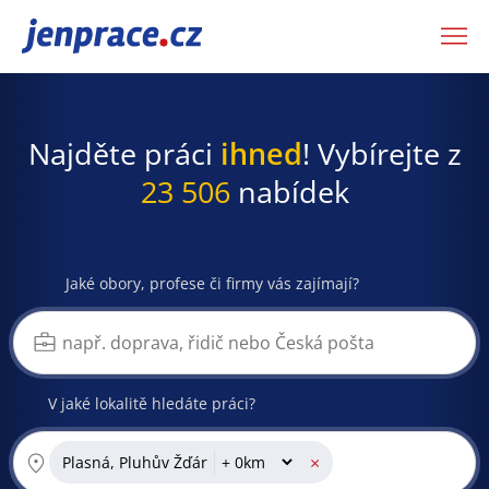
JenPráce.cz
Najděte práci
ihned
! Vybírejte z
23 506
nabídek
Jaké obory, profese či firmy vás zajímají?
V jaké lokalitě hledáte práci?
×
Plasná, Pluhův Žďár