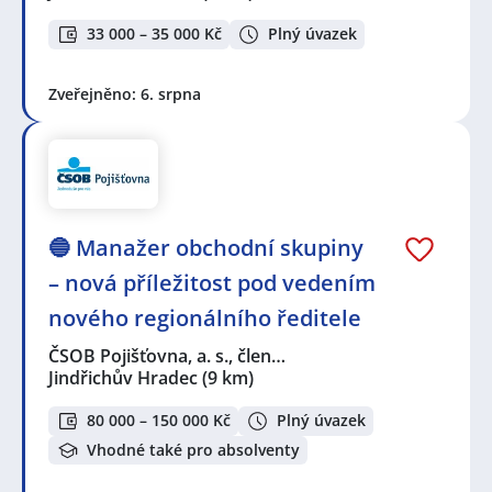
33 000 – 35 000 Kč
Plný úvazek
Zveřejněno: 6. srpna
🔵 Manažer obchodní skupiny
– nová příležitost pod vedením
nového regionálního ředitele
ČSOB Pojišťovna, a. s., člen…
Jindřichův Hradec
(9 km)
80 000 – 150 000 Kč
Plný úvazek
Vhodné také pro absolventy