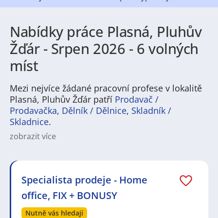
Nabídky práce Plasná, Pluhův
Žďár - Srpen 2026 - 6 volných
míst
Mezi nejvíce žádané pracovní profese v lokalitě
Plasná, Pluhův Žďár patří
Prodavač /
Prodavačka
,
Dělník / Dělnice
,
Skladník /
Skladnice
.
zobrazit více
Na
JenPráce.cz
naleznete širokou nabídku pravidelně
aktualizovaných a doplňovaných inzerátů
práce
i
brigády
. Najdete zde široké množství různých oborů
a profesí, o které mají firmy aktuálně největší zájem a
Specialista prodeje - Home
je pro ně velmi podstatné obsadit pracovní pozici v co
office, FIX + BONUSY
nejkratším možném termínu. Mezi takové profese
patří nyní nejvíce
kuchař / kuchařka
,
řidič / řidička
,
Nutně vás hledají
dělník / dělnice
,
dělník / dělnice
nebo máte zájem o