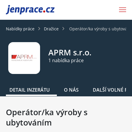
JenPráce.cz
Nabídky práce
Dražice
Operátor/ka výroby s ubytován
APRM s.r.o.
1 nabídka práce
DETAIL INZERÁTU
O NÁS
DALŠÍ VOLNÉ PO
Operátor/ka výroby s
ubytováním