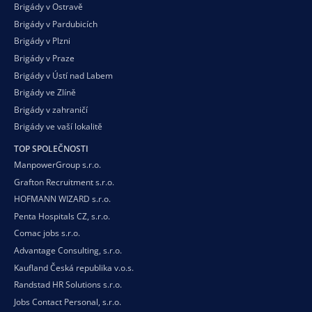
Brigády v Ostravě
Brigády v Pardubicích
Brigády v Plzni
Brigády v Praze
Brigády v Ústí nad Labem
Brigády ve Zlíně
Brigády v zahraničí
Brigády ve vaší
lokalitě
TOP SPOLEČNOSTI
ManpowerGroup s.r.o.
Grafton Recruitment s.r.o.
HOFMANN WIZARD s.r.o.
Penta Hospitals CZ, s.r.o.
Comac jobs s.r.o.
Advantage Consulting, s.r.o.
Kaufland Česká republika v.o.s.
Randstad HR Solutions s.r.o.
Jobs Contact Personal, s.r.o.