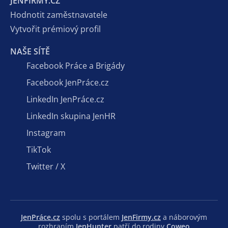
JENFIRMY.CZ
Hodnotit zaměstnavatele
Vytvořit prémiový profil
NAŠE SÍTĚ
Facebook Práce a Brigády
Facebook JenPráce.cz
LinkedIn JenPráce.cz
LinkedIn skupina JenHR
Instagram
TikTok
Twitter / X
JenPráce.cz
spolu s portálem
JenFirmy.cz
a náborovým
rozhraním
JenHunter
patří do rodiny
Coweo