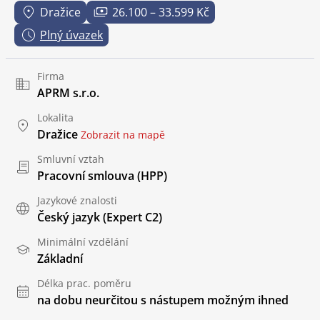
Dražice
26.100 – 33.599 Kč
Plný úvazek
Firma
APRM s.r.o.
Lokalita
Dražice
Zobrazit na mapě
Smluvní vztah
Pracovní smlouva (HPP)
Jazykové znalosti
Český jazyk
(Expert C2)
Minimální vzdělání
Základní
Délka prac. poměru
na dobu neurčitou s nástupem možným ihned