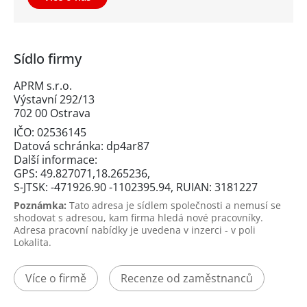
Sídlo firmy
APRM s.r.o.
Výstavní 292/13
702 00 Ostrava
IČO: 02536145
Datová schránka: dp4ar87
Další informace:
GPS: 49.827071,18.265236,
S-JTSK: -471926.90 -1102395.94, RUIAN: 3181227
Poznámka:
Tato adresa je sídlem společnosti a nemusí se
shodovat s adresou, kam firma hledá nové pracovníky.
Adresa pracovní nabídky je uvedena v inzerci - v poli
Lokalita.
Více o firmě
Recenze od zaměstnanců