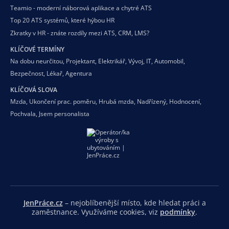
Teamio - moderní náborová aplikace a chytré ATS
Top 20 ATS systémů, které hýbou HR
Zkratky v HR - znáte rozdíly mezi ATS, CRM, LMS?
KLÍČOVÉ TERMÍNY
Na dobu neurčitou
,
Projektant
,
Elektrikář
,
Vývoj
,
IT
,
Automobil
,
Bezpečnost
,
Lékař
,
Agentura
KLÍČOVÁ SLOVA
Mzda
,
Ukončení prac. poměru
,
Hrubá mzda
,
Nadřízený
,
Hodnocení
,
Pochvala
,
Jsem personalista
JenPráce.cz
– nejoblíbenější místo, kde hledat práci a
zaměstnance. Využíváme cookies, viz
podmínky
.