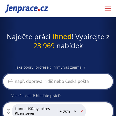
JenPráce.cz
Najděte práci
ihned
! Vybírejte z
23 969
nabídek
Jaké obory, profese či firmy vás zajímají?
V jaké lokalitě hledáte práci?
Lipno, Líšťany, okres
×
Plzeň-sever