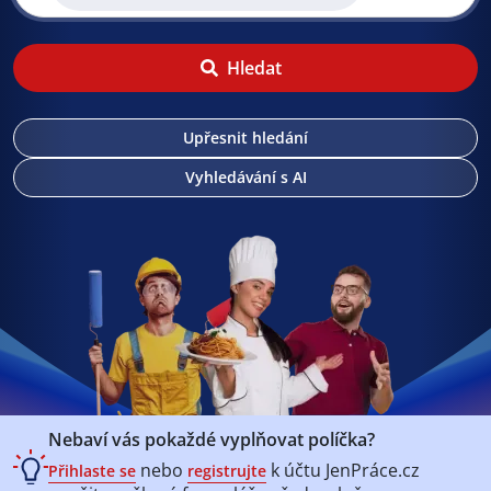
Hledat
Upřesnit hledání
Vyhledávání s AI
Nebaví vás pokaždé vyplňovat políčka?
nebo
k účtu
JenPráce.cz
Přihlaste se
registrujte