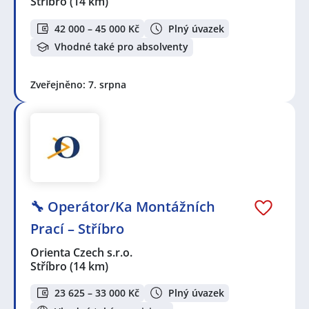
Stříbro
(14 km)
42 000 – 45 000 Kč
Plný úvazek
Vhodné také pro absolventy
Zveřejněno: 7. srpna
🔧 Operátor/Ka Montážních
Prací – Stříbro
Orienta Czech s.r.o.
Stříbro
(14 km)
23 625 – 33 000 Kč
Plný úvazek