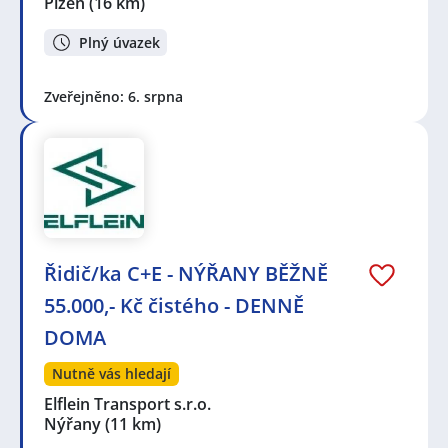
Plzeň
(16 km)
Plný úvazek
Zveřejněno: 6. srpna
Řidič/ka C+E - NÝŘANY BĚŽNĚ
55.000,- Kč čistého - DENNĚ
DOMA
Nutně vás hledají
Elflein Transport s.r.o.
Nýřany
(11 km)