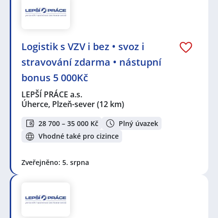
Logistik s VZV i bez • svoz i
stravování zdarma • nástupní
bonus 5 000Kč
LEPŠÍ PRÁCE a.s.
Úherce, Plzeň-sever
(12 km)
28 700 – 35 000 Kč
Plný úvazek
Vhodné také pro cizince
Zveřejněno: 5. srpna