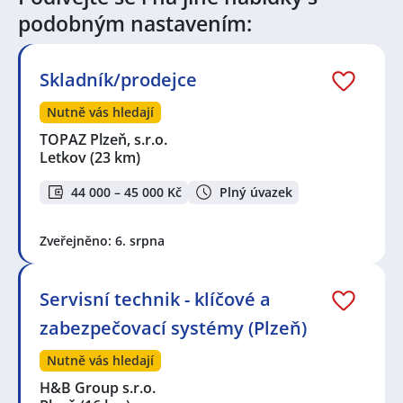
podobným nastavením:
Skladník/prodejce
Nutně vás hledají
TOPAZ Plzeň, s.r.o.
Letkov
(23 km)
44 000 – 45 000 Kč
Plný úvazek
Zveřejněno: 6. srpna
Servisní technik - klíčové a
zabezpečovací systémy (Plzeň)
Nutně vás hledají
H&B Group s.r.o.