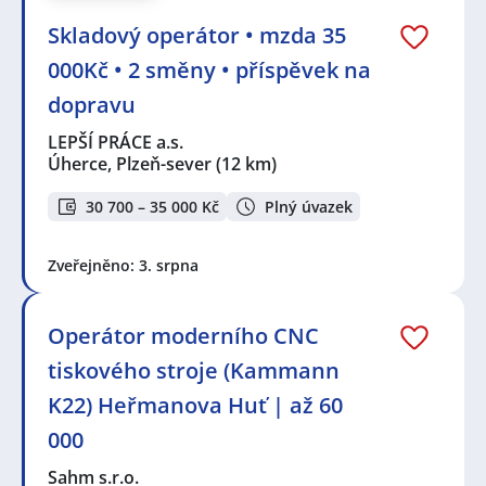
Skladový operátor • mzda 35
000Kč • 2 směny • příspěvek na
dopravu
LEPŠÍ PRÁCE a.s.
Úherce, Plzeň-sever
(12 km)
30 700 – 35 000 Kč
Plný úvazek
Zveřejněno: 3. srpna
Operátor moderního CNC
tiskového stroje (Kammann
K22) Heřmanova Huť | až 60
000
Sahm s.r.o.