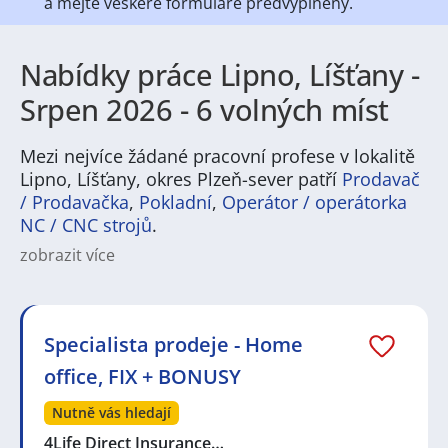
a mějte veškeré
formuláře předvyplněny.
Nabídky práce Lipno, Líšťany -
Srpen 2026 - 6 volných míst
Mezi nejvíce žádané pracovní profese v lokalitě
Lipno, Líšťany, okres Plzeň-sever patří
Prodavač
/ Prodavačka
,
Pokladní
,
Operátor / operátorka
NC / CNC strojů
.
zobrazit více
Na
JenPráce.cz
naleznete širokou nabídku pravidelně
aktualizovaných a doplňovaných inzerátů
práce
i
brigády
. Najdete zde široké množství různých oborů
a profesí, o které mají firmy aktuálně největší zájem a
Specialista prodeje - Home
je pro ně velmi podstatné obsadit pracovní pozici v co
office, FIX + BONUSY
nejkratším možném termínu. Mezi takové profese
patří nyní nejvíce
kuchař / kuchařka
,
řidič / řidička
,
Nutně vás hledají
dělník / dělnice
,
dělník / dělnice
nebo máte zájem o
profesi
prodavač / prodavačka
? Mezi nejvíce
4Life Direct Insurance…