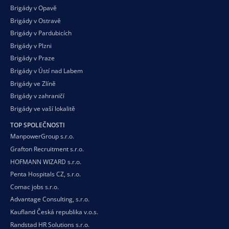
Brigády v Opavě
Brigády v Ostravě
Brigády v Pardubicích
Brigády v Plzni
Brigády v Praze
Brigády v Ústí nad Labem
Brigády ve Zlíně
Brigády v zahraničí
Brigády ve vaší
lokalitě
TOP SPOLEČNOSTI
ManpowerGroup s.r.o.
Grafton Recruitment s.r.o.
HOFMANN WIZARD s.r.o.
Penta Hospitals CZ, s.r.o.
Comac jobs s.r.o.
Advantage Consulting, s.r.o.
Kaufland Česká republika v.o.s.
Randstad HR Solutions s.r.o.