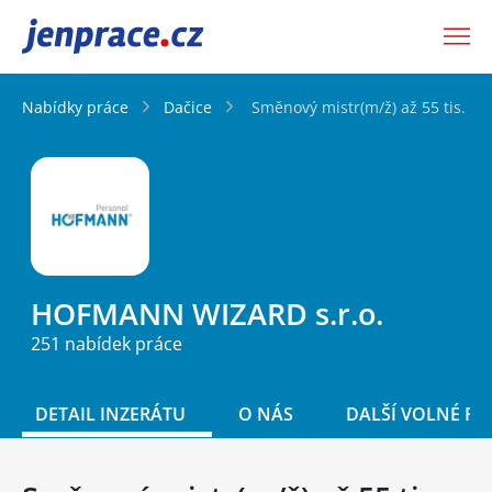
JenPráce.cz
Nabídky práce
Dačice
Směnový mistr(m/ž) až 55 tis. Kč
HOFMANN WIZARD s.r.o.
251 nabídek práce
DETAIL INZERÁTU
O NÁS
DALŠÍ VOLNÉ PO