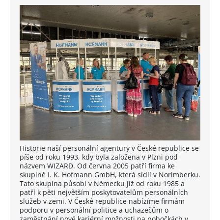
Historie naší personální agentury v České republice se
píše od roku 1993, kdy byla založena v Plzni pod
názvem WIZARD. Od června 2005 patří firma ke
skupině I. K. Hofmann GmbH, která sídlí v Norimberku.
Tato skupina působí v Německu již od roku 1985 a
patří k pěti největším poskytovatelům personálních
služeb v zemi. V České republice nabízíme firmám
podporu v personální politice a uchazečům o
zaměstnání nové kariérní možnosti na pobočkách v