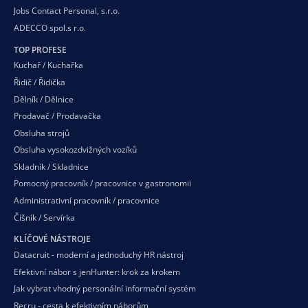
Jobs Contact Personal, s.r.o.
ADECCO spol.s r.o.
TOP PROFESE
Kuchař / Kuchařka
Řidič / Řidička
Dělník / Dělnice
Prodavač / Prodavačka
Obsluha strojů
Obsluha vysokozdvižných vozíků
Skladník / Skladnice
Pomocný pracovník / pracovnice v gastronomii
Administrativní pracovník / pracovnice
Číšník / Servírka
KLÍČOVÉ NÁSTROJE
Datacruit - moderní a jednoduchý HR nástroj
Efektivní nábor s jenHunter: krok za krokem
Jak vybrat vhodný personální informační systém
Recru - cesta k efektivním náborům