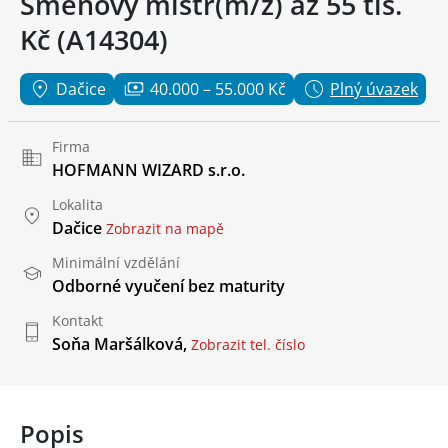
Směnový mistr(m/ž) až 55 tis.
Kč (A14304)
Dačice
40.000 – 55.000 Kč
Plný úvazek
Firma
HOFMANN WIZARD s.r.o.
Lokalita
Dačice
Zobrazit na mapě
Minimální vzdělání
Odborné vyučení bez maturity
Kontakt
Soňa Maršálková,
Zobrazit tel. číslo
Popis