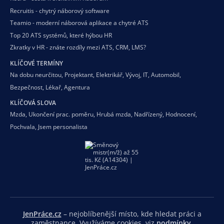
Recruitis - chytrý náborový software
Teamio - moderní náborová aplikace a chytré ATS
Top 20 ATS systémů, které hýbou HR
Zkratky v HR - znáte rozdíly mezi ATS, CRM, LMS?
KLÍČOVÉ TERMÍNY
Na dobu neurčitou
,
Projektant
,
Elektrikář
,
Vývoj
,
IT
,
Automobil
,
Bezpečnost
,
Lékař
,
Agentura
KLÍČOVÁ SLOVA
Mzda
,
Ukončení prac. poměru
,
Hrubá mzda
,
Nadřízený
,
Hodnocení
,
Pochvala
,
Jsem personalista
JenPráce.cz
– nejoblíbenější místo, kde hledat práci a
zaměstnance. Využíváme cookies, viz
podmínky
.