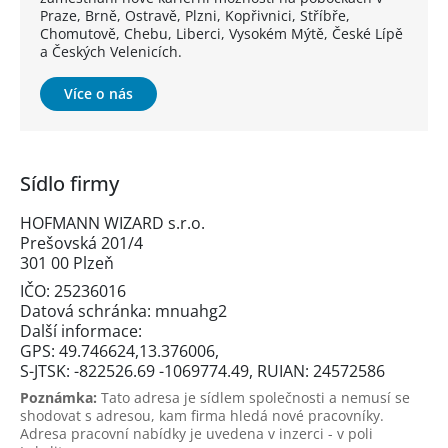
Praze, Brně, Ostravě, Plzni, Kopřivnici, Stříbře,
Chomutově, Chebu, Liberci, Vysokém Mýtě, České Lípě
a Českých Velenicích.
Více o nás
Sídlo firmy
HOFMANN WIZARD s.r.o.
Prešovská 201/4
301 00 Plzeň
IČO: 25236016
Datová schránka: mnuahg2
Další informace:
GPS: 49.746624,13.376006,
S-JTSK: -822526.69 -1069774.49, RUIAN: 24572586
Poznámka:
Tato adresa je sídlem společnosti a nemusí se
shodovat s adresou, kam firma hledá nové pracovníky.
Adresa pracovní nabídky je uvedena v inzerci - v poli