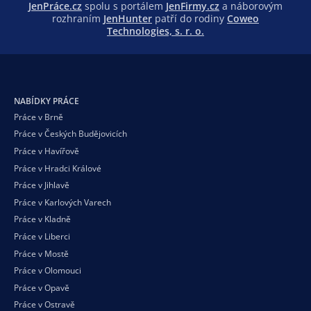
JenPráce.cz
spolu s portálem
JenFirmy.cz
a náborovým
rozhraním
JenHunter
patří do rodiny
Coweo
Technologies, s. r. o.
NABÍDKY PRÁCE
Práce v Brně
Práce v Českých Budějovicích
Práce v Havířově
Práce v Hradci Králové
Práce v Jihlavě
Práce v Karlových Varech
Práce v Kladně
Práce v Liberci
Práce v Mostě
Práce v Olomouci
Práce v Opavě
Práce v Ostravě