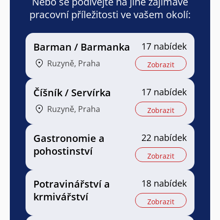
Nebo se podívejte na jiné zajímavé
pracovní příležitosti ve vašem okolí:
Barman / Barmanka
17 nabídek
Ruzyně, Praha
Zobrazit
Číšník / Servírka
17 nabídek
Ruzyně, Praha
Zobrazit
Gastronomie a
22 nabídek
pohostinství
Zobrazit
Potravinářství a
18 nabídek
krmivářství
Zobrazit