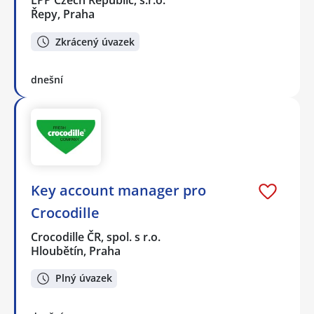
LPP Czech Republic, s.r.o.
Řepy, Praha
Zkrácený úvazek
dnešní
Key account manager pro
Crocodille
Crocodille ČR, spol. s r.o.
Hloubětín, Praha
Plný úvazek