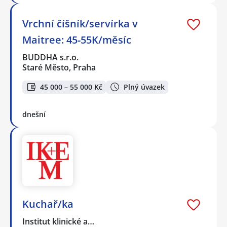
Vrchní číšník/servírka v
Maitree: 45-55K/měsíc
BUDDHA s.r.o.
Staré Město, Praha
45 000 – 55 000 Kč
Plný úvazek
dnešní
Kuchař/ka
Institut klinické a…