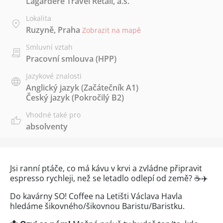
Lagardere Travel Retail, a.s.
Lokalita
Ruzyně, Praha
Zobrazit na mapě
Smluvní vztah
Pracovní smlouva (HPP)
Jazykové znalosti
Anglický jazyk
(Začátečník A1)
Český jazyk
(Pokročilý B2)
Vhodné také pro
absolventy
Jsi ranní ptáče, co má kávu v krvi a zvládne připravit
espresso rychleji, než se letadlo odlepí od země? ☕✈️
Do kavárny SO! Coffee na Letišti Václava Havla
hledáme šikovného/šikovnou Baristu/Baristku.