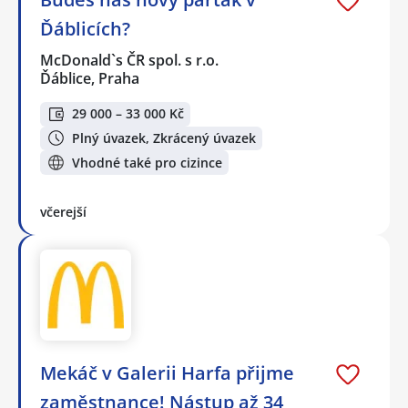
Ďáblicích?
McDonald`s ČR spol. s r.o.
Ďáblice, Praha
29 000 – 33 000 Kč
Plný úvazek, Zkrácený úvazek
Vhodné také pro cizince
včerejší
Mekáč v Galerii Harfa přijme
zaměstnance! Nástup až 34