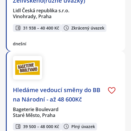
Želivského(různé úvazky)
Lidl Česká republika s.r.o.
Vinohrady, Praha
31 938 – 40 400 Kč
Zkrácený úvazek
dnešní
Hledáme vedoucí směny do BB
na Národní - až 48 600Kč
Bageterie Boulevard
Staré Město, Praha
39 500 – 48 000 Kč
Plný úvazek