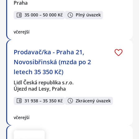
Praha
35 000 – 50 000 Kč
Plný úvazek
včerejší
Prodavač/ka - Praha 21,
Novosibřinská (mzda po 2
letech 35 350 Kč)
Lidl Česká republika s.r.o.
Újezd nad Lesy, Praha
31 938 – 35 350 Kč
Zkrácený úvazek
včerejší