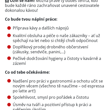
📩 Ozvi se nám!
Možná právě ty budeš ten/ta, kdo
bude každé ráno zachraňovat unavené cestovatele
dokonalou kávou!
Co bude tvou náplní práce:
Příprava kávy a dalších nápojů
Kvalitní obsluha a péče o naše zákazníky – ať už
spěchají na let nebo si chtějí chvíli odpočinout
Doplňkový prodej drobného občerstvení
(zákusky, sendviče, panini,...)
Pečlivé dodržování hygieny a čistoty v kavárně a
zázemí
Co od tebe očekáváme:
Nadšení pro práci v gastronomii a ochotu učit se
novým věcem (všechno tě naučíme – od espressa
po latte art!)
Spolehlivost, smysl pro pořádek a čistotu
Úsměv na tváři a pozitivní přístup k práci a
svěřeným úkolům