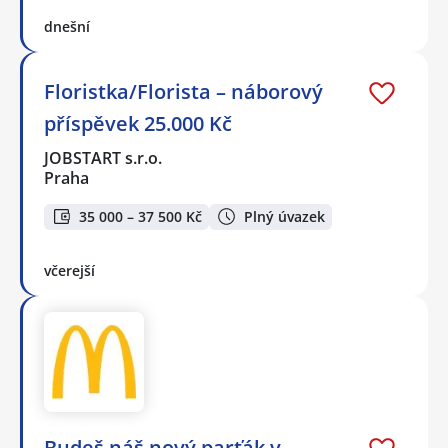
dnešní
Floristka/Florista – náborový
příspěvek 25.000 Kč
JOBSTART s.r.o.
Praha
35 000 – 37 500 Kč
Plný úvazek
včerejší
Budeš náš nový parťák v