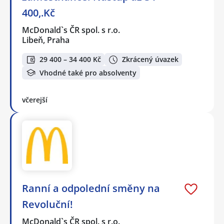
400,.Kč
McDonald`s ČR spol. s r.o.
Libeň, Praha
29 400 – 34 400 Kč
Zkrácený úvazek
Vhodné také pro absolventy
včerejší
Ranní a odpolední směny na
Revoluční!
McDonald`s ČR spol. s r.o.