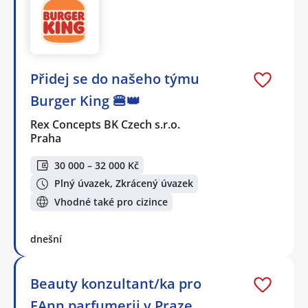
Přidej se do našeho týmu
Burger King 🍔👑
Rex Concepts BK Czech s.r.o.
Praha
30 000 – 32 000 Kč
Plný úvazek, Zkrácený úvazek
Vhodné také pro cizince
dnešní
Beauty konzultant/ka pro
FAnn parfumerii v Praze