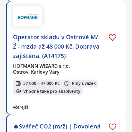
Operátor skladu v Ostrově M/
Ž - mzda až 48 000 Kč. Doprava
zajištěna. (A14175)
HOFMANN WIZARD s.r.o.
Ostrov, Karlovy Vary
37 000 – 47 000 Kč
Plný úvazek
Vhodné také pro absolventy
včerejší
🔥Svářeč CO2 (m/ž) | Dovolená