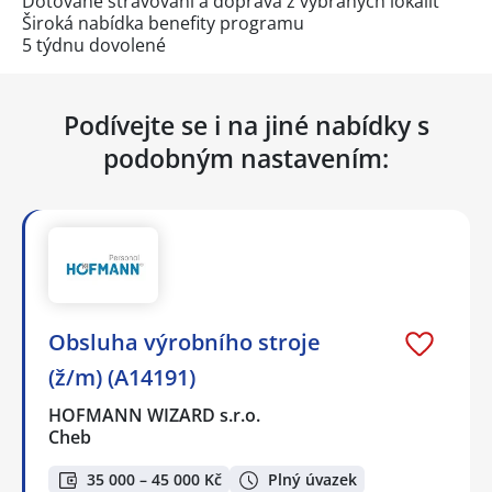
Dotované stravování a doprava z vybraných lokalit
Široká nabídka benefity programu
5 týdnu dovolené
Podívejte se i na jiné nabídky s
podobným nastavením:
Obsluha výrobního stroje
(ž/m) (A14191)
HOFMANN WIZARD s.r.o.
Cheb
35 000 – 45 000 Kč
Plný úvazek