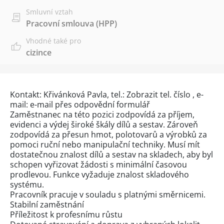
Smluvní vztah
Pracovní smlouva (HPP)
Vhodné také pro
cizince
Kontakt: Křivánková Pavla, tel.:
Zobrazit tel. číslo
, e-
mail: e-mail přes
odpovědní formulář
Zaměstnanec na této pozici zodpovídá za příjem,
evidenci a výdej široké škály dílů a sestav. Zároveň
zodpovídá za přesun hmot, polotovarů a výrobků za
pomoci ruční nebo manipulační techniky. Musí mít
dostatečnou znalost dílů a sestav na skladech, aby byl
schopen vyřizovat žádosti s minimální časovou
prodlevou. Funkce vyžaduje znalost skladového
systému.
Pracovník pracuje v souladu s platnými směrnicemi.
Stabilní zaměstnání
Příležitost k profesnímu růstu