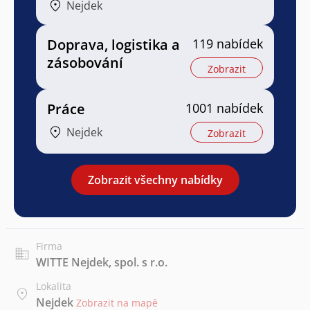
Nejdek
Doprava, logistika a
119 nabídek
zásobování
Zobrazit
Práce
1001 nabídek
Nejdek
Zobrazit
Zobrazit všechny nabídky
Firma
WITTE Nejdek, spol. s r.o.
Lokalita
Nejdek
Zobrazit na mapě