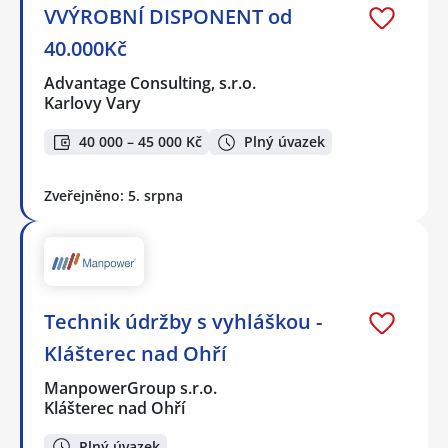
VVÝROBNÍ DISPONENT od
40.000Kč
Advantage Consulting, s.r.o.
Karlovy Vary
40 000 – 45 000 Kč
Plný úvazek
Zveřejněno: 5. srpna
Technik údržby s vyhláškou -
Klášterec nad Ohří
ManpowerGroup s.r.o.
Klášterec nad Ohří
Plný úvazek