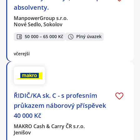
absolventy.
ManpowerGroup s.r.o.
Nové Sedlo, Sokolov
50 000 – 65 000 Kč
Plný úvazek
včerejší
ŘIDIČ/KA sk. C - s profesním
průkazem náborový příspěvek
40 000 Kč
MAKRO Cash & Carry ČR s.r.o.
Jenišov