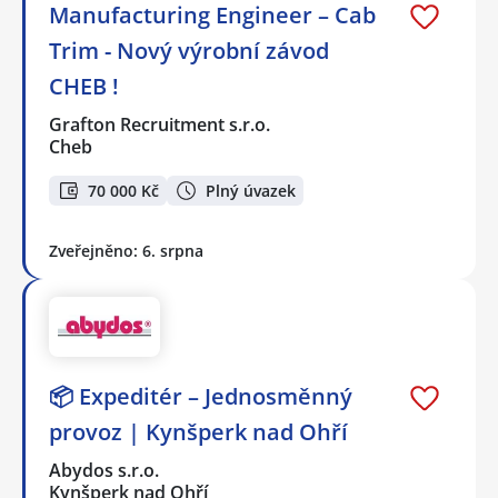
Manufacturing Engineer – Cab
Trim - Nový výrobní závod
CHEB !
Grafton Recruitment s.r.o.
Cheb
70 000 Kč
Plný úvazek
Zveřejněno: 6. srpna
📦 Expeditér – Jednosměnný
provoz | Kynšperk nad Ohří
Abydos s.r.o.
Kynšperk nad Ohří