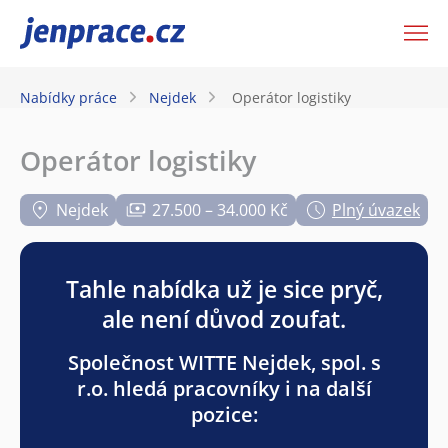
JenPráce.cz
Nabídky práce
Nejdek
Operátor logistiky
Operátor logistiky
Nejdek
27.500 – 34.000 Kč
Plný úvazek
Tahle nabídka už je sice pryč,
ale není důvod zoufat.
Společnost WITTE Nejdek, spol. s
r.o. hledá pracovníky i na další
pozice: