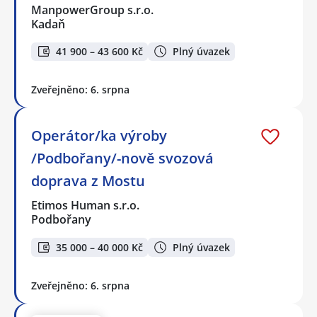
ManpowerGroup s.r.o.
Kadaň
41 900 – 43 600 Kč
Plný úvazek
Zveřejněno: 6. srpna
Operátor/ka výroby
/Podbořany/-nově svozová
doprava z Mostu
Etimos Human s.r.o.
Podbořany
35 000 – 40 000 Kč
Plný úvazek
Zveřejněno: 6. srpna