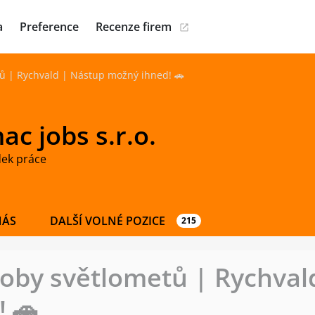
a
Preference
Recenze firem
ů | Rychvald | Nástup možný ihned! 🚗
c jobs s.r.o.
dek práce
NÁS
DALŠÍ VOLNÉ POZICE
215
oby světlometů | Rychval
 🚗