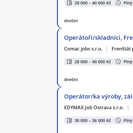
28 000 – 40 000 Kč
Plný
dnešní
Operátoři/skladníci, Fre
Comac jobs s.r.o.
|
Frenštát
28 000 – 40 000 Kč
Plný
dnešní
Operátor/ka výroby, zál
EDYMAX Job Ostrava s.r.o.
|
30 000 – 36 000 Kč
Plný