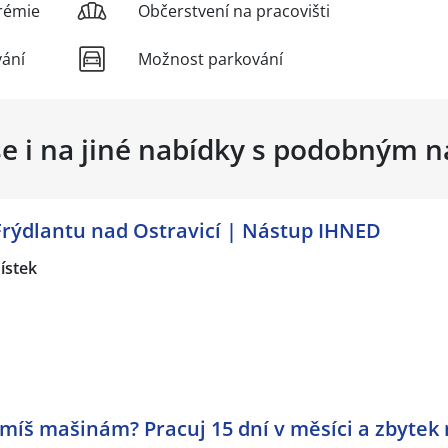
rémie
Občerstvení na pracovišti
vání
Možnost parkování
se i na jiné nabídky s podobným 
Frýdlantu nad Ostravicí | Nástup IHNED
ístek
míš mašinám? Pracuj 15 dní v měsíci a zbytek 