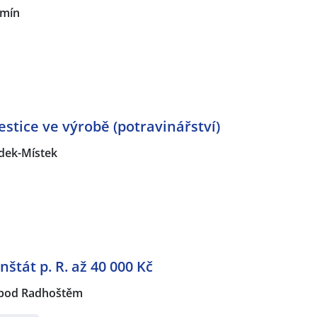
mín
estice ve výrobě (potravinářství)
dek-Místek
nštát p. R. až 40 000 Kč
 pod Radhoštěm