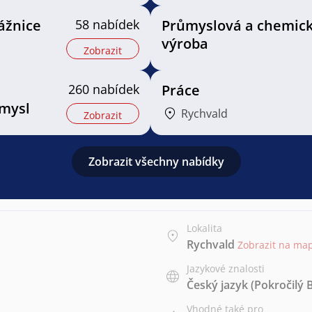
ážnice
58 nabídek
Průmyslová a chemic
výroba
Zobrazit
260 nabídek
Práce
mysl
Rychvald
Zobrazit
Zobrazit všechny nabídky
Lokalita
Rychvald
Zobrazit na ma
Jazykové znalosti
Český jazyk
(Pokročilý 
Vhodné také pro