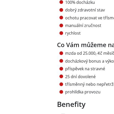
100% docházku
dobrý zdravotní stav
ochotu pracovat ve třís
manuální zručnost
rychlost
Co Vám můžeme na
mzda od 25.000,-Kč měsí
docházkový bonus a výk
příspěvek na stravné
25 dní dovolené
třísměnný nebo nepřetrž
prohlídka provozu
Benefity