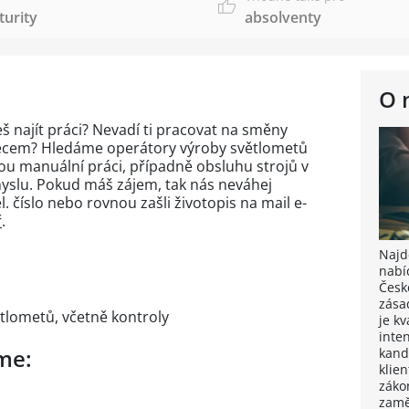
urity
absolventy
O 
eš najít práci? Nevadí ti pracovat na směny
ěcem? Hledáme operátory výroby světlometů
ou manuální práci, případně obsluhu strojů v
yslu. Pokud máš zájem, tak nás neváhej
l. číslo
nebo rovnou zašli životopis na mail e-
ř
.
Najdě
nabí
Česk
zása
tlometů, včetně kontroly
je k
inten
me:
kand
klie
záko
zamě