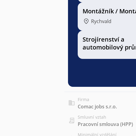
Montážník / Mont
Rychvald
Strojírenství a
automobilový prů
Firma
Comac jobs s.r.o.
Smluvní vztah
Pracovní smlouva (HPP)
Minimální vzdělání