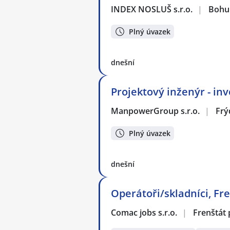
INDEX NOSLUŠ s.r.o.
|
Bohu
Plný úvazek
dnešní
Projektový inženýr - inv
ManpowerGroup s.r.o.
|
Frý
Plný úvazek
dnešní
Operátoři/skladníci, Fre
Comac jobs s.r.o.
|
Frenštát