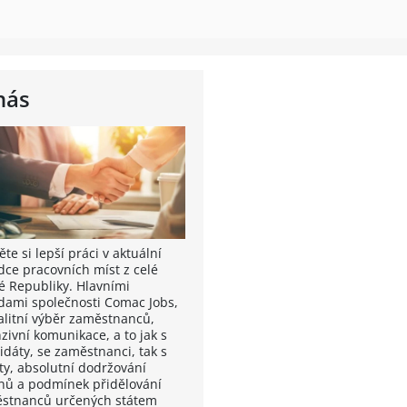
nás
te si lepší práci v aktuální
dce pracovních míst z celé
é Republiky. Hlavními
dami společnosti Comac Jobs,
valitní výběr zaměstnanců,
zivní komunikace, a to jak s
idáty, se zaměstnanci, tak s
nty, absolutní dodržování
nů a podmínek přidělování
stnanců určených státem