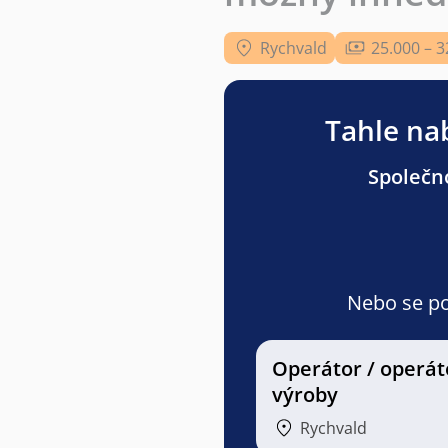
Rychvald
25.000 – 3
Tahle nab
Společno
Nebo se pod
Operátor / operát
výroby
Rychvald