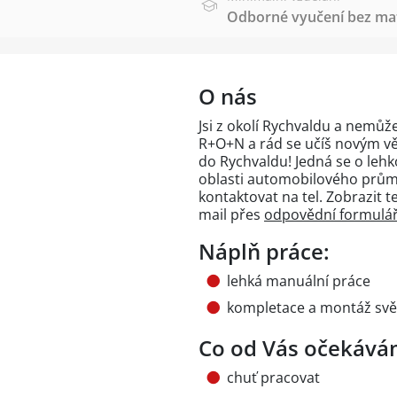
Odborné vyučení bez mat
O nás
Jsi z okolí Rychvaldu a nemůž
R+O+N a rád se učíš novým v
do Rychvaldu! Jedná se o lehk
oblasti automobilového prům
kontaktovat na tel.
Zobrazit te
mail přes
odpovědní formulá
Náplň práce:
lehká manuální práce
kompletace a montáž svě
Co od Vás očekává
chuť pracovat