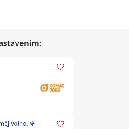
nastavením:
měj volno. ⚙