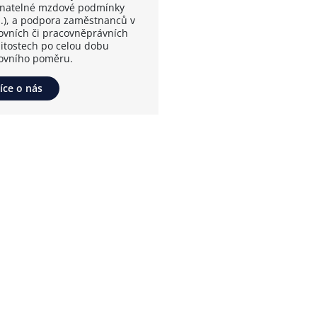
vnatelné mzdové podmínky
.), a podpora zaměstnanců v
ovních či pracovněprávních
žitostech po celou dobu
ovního poměru.
íce o nás