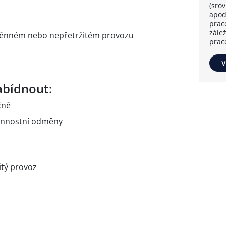
(sro
apod
prac
zále
měnném nebo nepřetržitém provozu
prac
V
bídnout:
čně
onnostní odměny
itý provoz