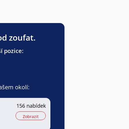
od zoufat.
í pozice:
vašem okolí:
156 nabídek
Zobrazit