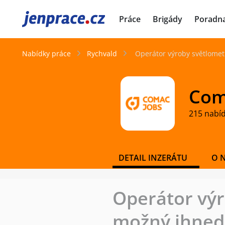
JenPráce.cz
Práce
Brigády
Poradn
Nabídky práce
Rychvald
Operátor výroby světlomet
Coma
215 nabí
DETAIL INZERÁTU
O 
Operátor výr
možný ihned!