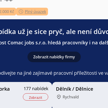
2.000 Kč
Plný úvazek
ídka už je sice pryč, ale není dův
st Comac jobs s.r.o. hledá pracovníky i na dalš
Zobrazit nabídky firmy
ívejte na jiné zajímavé pracovní příležitosti ve 
orka
177 nabídek
Dělník / Dělnice
Rychvald
Zobrazit