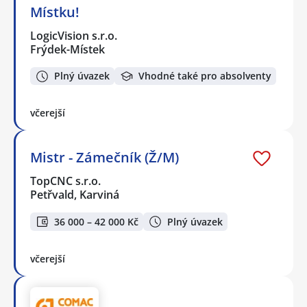
Místku!
LogicVision s.r.o.
Frýdek-Místek
Plný úvazek
Vhodné také pro absolventy
včerejší
Mistr - Zámečník (Ž/M)
TopCNC s.r.o.
Petřvald, Karviná
36 000 – 42 000 Kč
Plný úvazek
včerejší