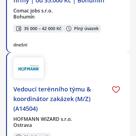
firmy | od 35.000 Kč | Bohumín
Comac jobs s.r.o.
Bohumín
35 000 – 42 000 Kč
Plný úvazek
dnešní
Vedoucí terénního týmu &
koordinátor zakázek (M/Z)
(A14504)
HOFMANN WIZARD s.r.o.
Ostrava