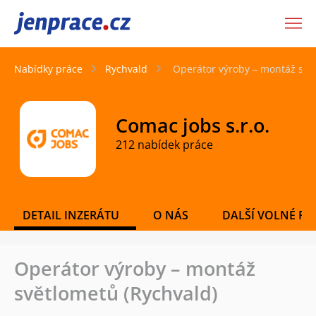
JenPráce.cz
Nabídky práce
Rychvald
Operátor výroby – montáž svě
Comac jobs s.r.o.
212 nabídek práce
DETAIL INZERÁTU
O NÁS
DALŠÍ VOLNÉ PO
Operátor výroby – montáž
světlometů (Rychvald)