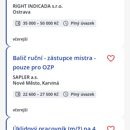
RIGHT INDICADA s.r.o.
Ostrava
35 000 – 50 000 Kč
Plný úvazek
včerejší
Balič ruční - zástupce mistra -
pouze pro OZP
SAPLER a.s.
Nové Město, Karviná
22 600 – 27 500 Kč
Plný úvazek
včerejší
Úklidový pracovník (m/ž) na 4