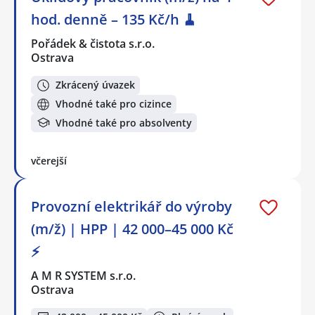
hod. denně – 135 Kč/h 🧹
Pořádek & čistota s.r.o.
Ostrava
Zkrácený úvazek
Vhodné také pro cizince
Vhodné také pro absolventy
včerejší
Provozní elektrikář do výroby
(m/ž) | HPP | 42 000–45 000 Kč
⚡
A M R SYSTEM s.r.o.
Ostrava