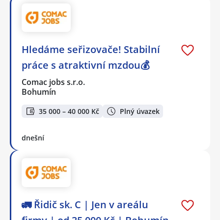
Hledáme seřizovače! Stabilní
práce s atraktivní mzdou💰
Comac jobs s.r.o.
Bohumín
35 000 – 40 000 Kč
Plný úvazek
dnešní
🚛 Řidič sk. C | Jen v areálu