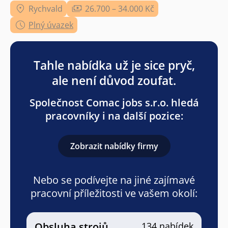
Rychvald
26.700 – 34.000 Kč
Plný úvazek
Tahle nabídka už je sice pryč,
ale není důvod zoufat.
Společnost Comac jobs s.r.o. hledá
pracovníky i na další pozice:
Zobrazit nabídky firmy
Nebo se podívejte na jiné zajímavé
pracovní příležitosti ve vašem okolí:
Obsluha strojů
134 nabídek