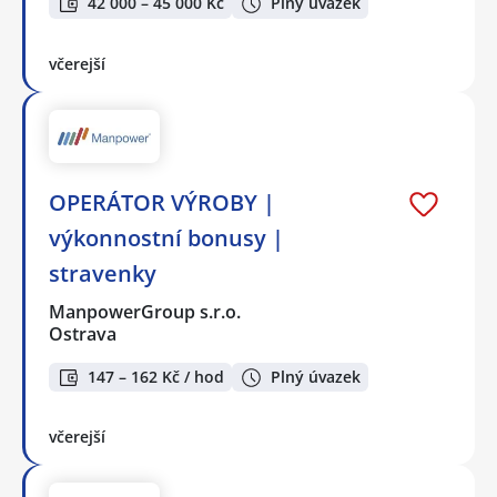
42 000 – 45 000 Kč
Plný úvazek
včerejší
OPERÁTOR VÝROBY |
výkonnostní bonusy |
stravenky
ManpowerGroup s.r.o.
Ostrava
147 – 162 Kč / hod
Plný úvazek
včerejší