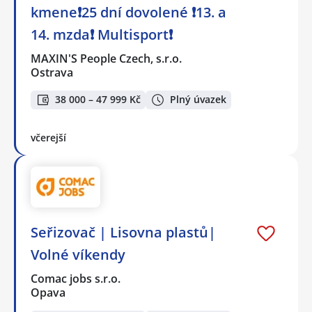
kmene❗25 dní dovolené ❗13. a
14. mzda❗ Multisport❗
MAXIN'S People Czech, s.r.o.
Ostrava
38 000 – 47 999 Kč
Plný úvazek
včerejší
Seřizovač | Lisovna plastů|
Volné víkendy
Comac jobs s.r.o.
Opava