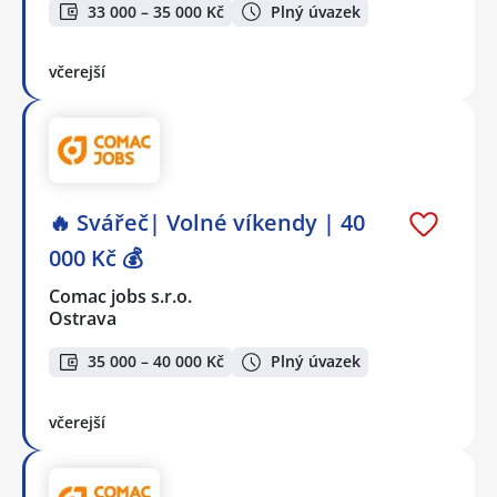
33 000 – 35 000 Kč
Plný úvazek
včerejší
🔥 Svářeč| Volné víkendy | 40
000 Kč 💰
Comac jobs s.r.o.
Ostrava
35 000 – 40 000 Kč
Plný úvazek
včerejší