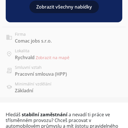
Zobrazit všechny nabídky
Firma
Comac jobs s.r.o.
Lokalita
Rychvald
Zobrazit na mapě
Smluvní vztah
Pracovní smlouva (HPP)
Minimální vzdělání
Základní
Hledáš
stabilní zaměstnání
a nevadí ti práce ve
třísměnném provozu? Chceš pracovat v
automobilovém průmyslu a mít jistotu pravidelného