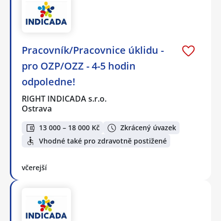
Pracovník/Pracovnice úklidu -
pro OZP/OZZ - 4-5 hodin
odpoledne!
RIGHT INDICADA s.r.o.
Ostrava
13 000 – 18 000 Kč
Zkrácený úvazek
Vhodné také pro zdravotně postižené
včerejší