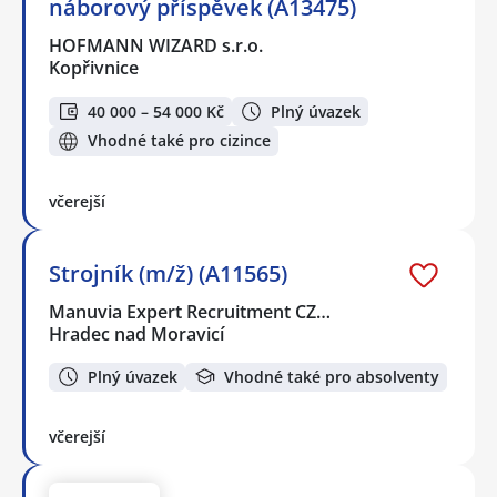
náborový příspěvek (A13475)
HOFMANN WIZARD s.r.o.
Kopřivnice
40 000 – 54 000 Kč
Plný úvazek
Vhodné také pro cizince
včerejší
Strojník (m/ž) (A11565)
Manuvia Expert Recruitment CZ…
Hradec nad Moravicí
Plný úvazek
Vhodné také pro absolventy
včerejší