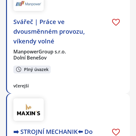
Svářeč | Práce ve
dvousměnném provozu,
víkendy volné
ManpowerGroup s.r.o.
Dolní Benešov
Plný úvazek
včerejší
➡️ STROJNÍ MECHANIK⬅️ Do