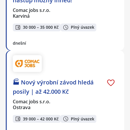
nástup možný ihned!
Comac jobs s.r.o.
Karviná
30 000 – 35 000 Kč
Plný úvazek
dnešní
🏭 Nový výrobní závod hledá
posily | až 42.000 Kč
Comac jobs s.r.o.
Ostrava
39 000 – 42 000 Kč
Plný úvazek