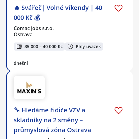
🔥 Svářeč| Volné víkendy | 40
000 Kč 💰
Comac jobs s.r.o.
Ostrava
35 000 – 40 000 Kč
Plný úvazek
dnešní
🔧 Hledáme řidiče VZV a
skladníky na 2 směny –
průmyslová zóna Ostrava