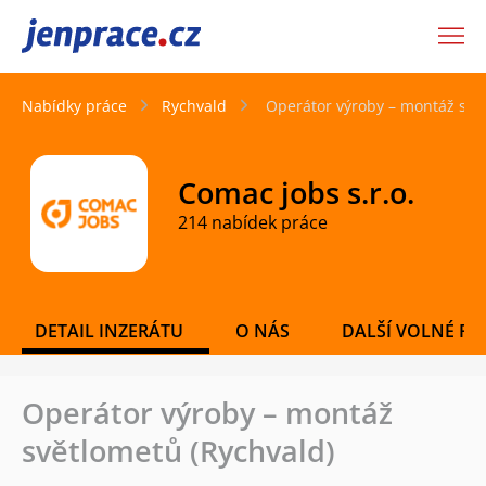
JenPráce.cz
Nabídky práce
Rychvald
Operátor výroby – montáž svě
Comac jobs s.r.o.
214 nabídek práce
DETAIL INZERÁTU
O NÁS
DALŠÍ VOLNÉ PO
Operátor výroby – montáž
světlometů (Rychvald)