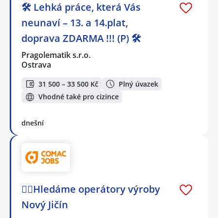
🛠️ Lehká práce, která Vás
neunaví – 13. a 14.plat,
doprava ZDARMA !!! (P) 🛠️
Pragolematik s.r.o.
Ostrava
31 500 – 33 500 Kč
Plný úvazek
Vhodné také pro cizince
dnešní
🕵️‍♂️Hledáme operátory výroby
Nový Jičín