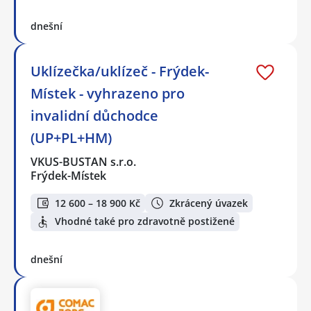
dnešní
Uklízečka/uklízeč - Frýdek-
Místek - vyhrazeno pro
invalidní důchodce
(UP+PL+HM)
VKUS-BUSTAN s.r.o.
Frýdek-Místek
12 600 – 18 900 Kč
Zkrácený úvazek
Vhodné také pro zdravotně postižené
dnešní