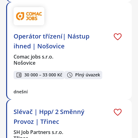
Operátor třízení| Nástup
ihned | Nošovice
Comac jobs s.r.o.
Nošovice
30 000 – 33 000 Kč
Plný úvazek
dnešní
Slévač | Hpp/ 2 Směnný
Provoz | Třinec
SH Job Partners s.r.o.