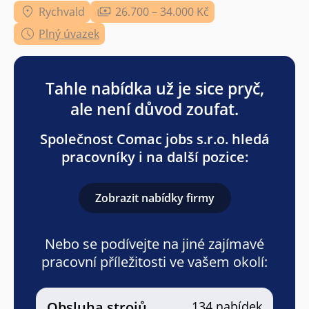
Rychvald
26.700 – 34.000 Kč
Plný úvazek
Tahle nabídka už je sice pryč,
ale není důvod zoufat.
Společnost Comac jobs s.r.o. hledá
pracovníky i na další pozice:
Zobrazit nabídky firmy
Nebo se podívejte na jiné zajímavé
pracovní příležitosti ve vašem okolí:
Obsluha strojů
134 nabídek