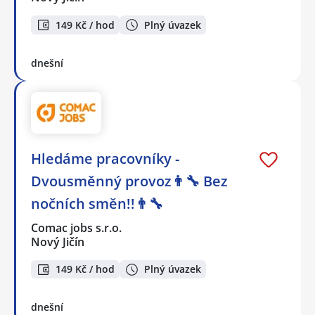
149 Kč / hod
Plný úvazek
dnešní
Hledáme pracovníky -
Dvousměnný provoz👨‍🔧 Bez
nočních směn!!👨‍🔧
Comac jobs s.r.o.
Nový Jičín
149 Kč / hod
Plný úvazek
dnešní