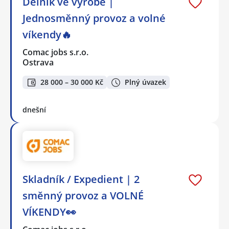
Dělník ve výrobě |
Jednosměnný provoz a volné
víkendy🔥
Comac jobs s.r.o.
Ostrava
28 000 – 30 000 Kč
Plný úvazek
dnešní
Skladník / Expedient | 2
směnný provoz a VOLNÉ
VÍKENDY👀