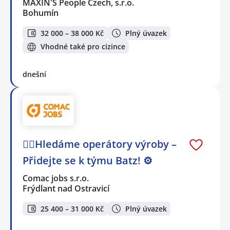
MAXIN'S People Czech, s.r.o.
Bohumín
32 000 – 38 000 Kč
Plný úvazek
Vhodné také pro cizince
dnešní
🕵️‍♂️Hledáme operátory výroby –
Přidejte se k týmu Batz! ⚙️
Comac jobs s.r.o.
Frýdlant nad Ostravicí
25 400 – 31 000 Kč
Plný úvazek