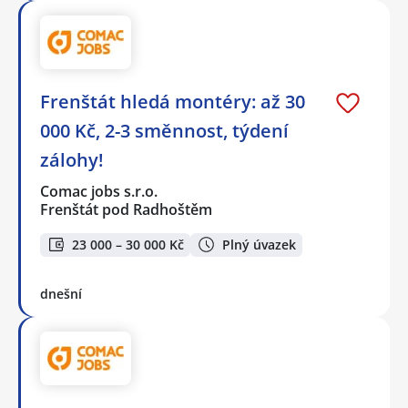
Frenštát hledá montéry: až 30
000 Kč, 2-3 směnnost, týdení
zálohy!
Comac jobs s.r.o.
Frenštát pod Radhoštěm
23 000 – 30 000 Kč
Plný úvazek
dnešní