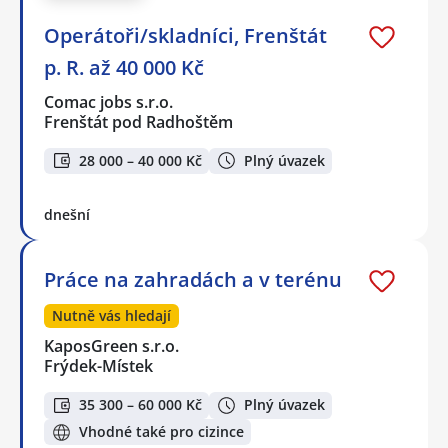
Operátoři/skladníci, Frenštát
p. R. až 40 000 Kč
Comac jobs s.r.o.
Frenštát pod Radhoštěm
28 000 – 40 000 Kč
Plný úvazek
dnešní
Práce na zahradách a v terénu
Nutně vás hledají
KaposGreen s.r.o.
Frýdek-Místek
35 300 – 60 000 Kč
Plný úvazek
Vhodné také pro cizince