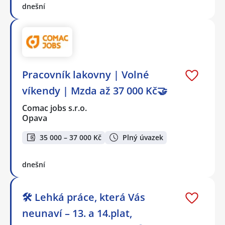
dnešní
Pracovník lakovny | Volné
víkendy | Mzda až 37 000 Kč🤝
Comac jobs s.r.o.
Opava
35 000 – 37 000 Kč
Plný úvazek
dnešní
🛠️ Lehká práce, která Vás
neunaví – 13. a 14.plat,