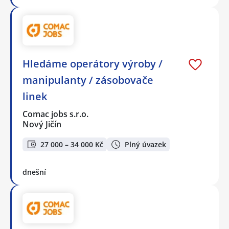
Hledáme operátory výroby /
manipulanty / zásobovače
linek
Comac jobs s.r.o.
Nový Jičín
27 000 – 34 000 Kč
Plný úvazek
dnešní