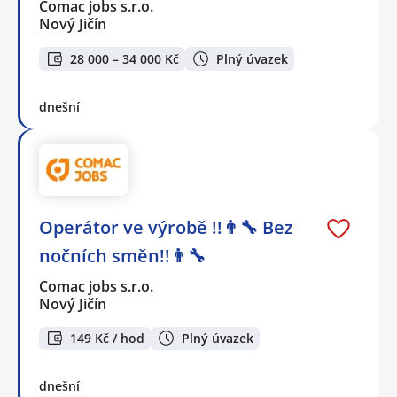
Comac jobs s.r.o.
Nový Jičín
28 000 – 34 000 Kč
Plný úvazek
dnešní
Operátor ve výrobě !!👨‍🔧 Bez
nočních směn!!👨‍🔧
Comac jobs s.r.o.
Nový Jičín
149 Kč / hod
Plný úvazek
dnešní