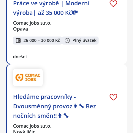
Práce ve výrobě | Moderní
výroba| až 35 000 Kč💸
Comac jobs s.r.o.
Opava
26 000 – 30 000 Kč
Plný úvazek
dnešní
Hledáme pracovníky -
Dvousměnný provoz👨‍🔧 Bez
nočních směn!!👨‍🔧
Comac jobs s.r.o.
Nový Jičín