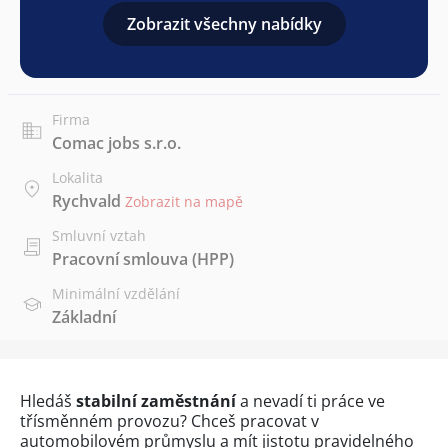
Zobrazit všechny nabídky
Firma
Comac jobs s.r.o.
Lokalita
Rychvald
Zobrazit na mapě
Smluvní vztah
Pracovní smlouva (HPP)
Minimální vzdělání
Základní
Hledáš
stabilní zaměstnání
a nevadí ti práce ve
třísměnném provozu? Chceš pracovat v
automobilovém průmyslu a mít jistotu pravidelného