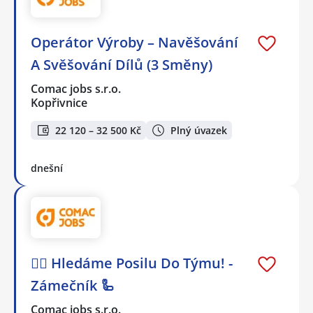
Operátor Výroby – Navěšování
A Svěšování Dílů (3 Směny)
Comac jobs s.r.o.
Kopřivnice
22 120 – 32 500 Kč
Plný úvazek
dnešní
🕵️‍♂️ Hledáme Posilu Do Týmu! -
Zámečník 🦾
Comac jobs s.r.o.