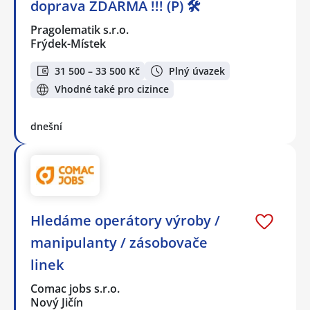
doprava ZDARMA !!! (P) 🛠️
Pragolematik s.r.o.
Frýdek-Místek
31 500 – 33 500 Kč
Plný úvazek
Vhodné také pro cizince
dnešní
Hledáme operátory výroby /
manipulanty / zásobovače
linek
Comac jobs s.r.o.
Nový Jičín