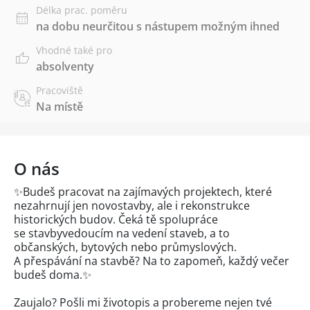
Délka prac. poměru
na dobu neurčitou s nástupem možným ihned
Vhodné také pro
absolventy
Pracoviště
Na místě
O nás
✨Budeš pracovat na zajímavých projektech, které
nezahrnují jen novostavby, ale i rekonstrukce
historických budov. Čeká tě spolupráce
se stavbyvedoucím na vedení staveb, a to
občanských, bytových nebo průmyslových.
A přespávání na stavbě? Na to zapomeň, každý večer
budeš doma.✨
Zaujalo? Pošli mi životopis a probereme nejen tvé