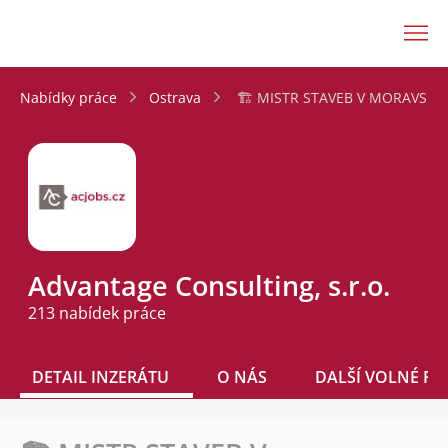
JenPráce.cz
Nabídky práce
Ostrava
🏗️ MISTR STAVEB V MORAVSKOS
Advantage Consulting, s.r.o.
213 nabídek práce
DETAIL INZERÁTU
O NÁS
DALŠÍ VOLNÉ PO