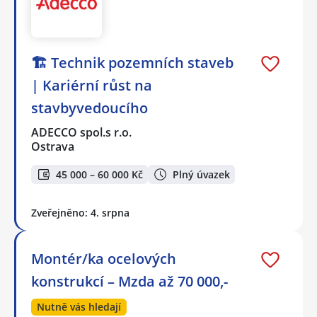
🏗️ Technik pozemních staveb
| Kariérní růst na
stavbyvedoucího
ADECCO spol.s r.o.
Ostrava
45 000 – 60 000 Kč
Plný úvazek
Zveřejněno: 4. srpna
Montér/ka ocelových
konstrukcí – Mzda až 70 000,-
Nutně vás hledají