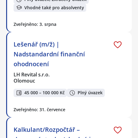
Vhodné také pro absolventy
Zveřejněno: 3. srpna
Lešenář (m/ž) |
Nadstandardní finanční
ohodnocení
LH Revital s.r.o.
Olomouc
45 000 – 100 000 Kč
Plný úvazek
Zveřejněno: 31. července
Kalkulant/Rozpočtář –