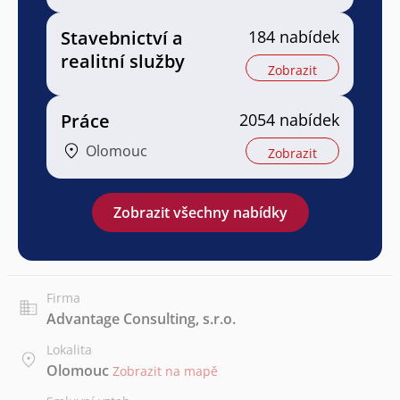
Stavebnictví a
184 nabídek
realitní služby
Zobrazit
Práce
2054 nabídek
Olomouc
Zobrazit
Zobrazit všechny nabídky
Firma
Advantage Consulting, s.r.o.
Lokalita
Olomouc
Zobrazit na mapě