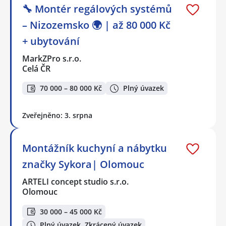
🔧 Montér regálových systémů
– Nizozemsko 🌍 | až 80 000 Kč
+ ubytování
MarkZPro s.r.o.
Celá ČR
70 000 – 80 000 Kč
Plný úvazek
Zveřejněno: 3. srpna
Montážník kuchyní a nábytku
značky Sykora| Olomouc
ARTELI concept studio s.r.o.
Olomouc
30 000 – 45 000 Kč
Plný úvazek, Zkrácený úvazek