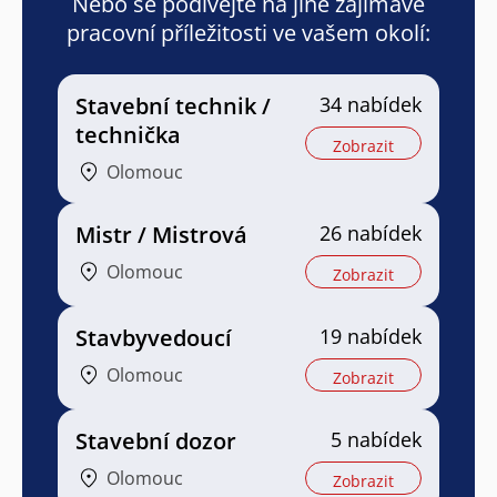
Nebo se podívejte na jiné zajímavé
pracovní příležitosti ve vašem okolí:
Stavební technik /
34 nabídek
technička
Zobrazit
Olomouc
Mistr / Mistrová
26 nabídek
Olomouc
Zobrazit
Stavbyvedoucí
19 nabídek
Olomouc
Zobrazit
Stavební dozor
5 nabídek
Olomouc
Zobrazit