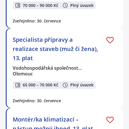
70 000 – 90 000 Kč
Plný úvazek
Zveřejněno: 30. července
Specialista přípravy a
realizace staveb (muž či žena),
13. plat
Vodohospodářská společnost…
Olomouc
65 000 – 70 000 Kč
Plný úvazek
Zveřejněno: 30. července
Montér/ka klimatizací –
nástup možný ihned, 13. plat