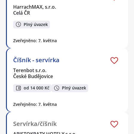
HarrachMAX, s.r.o.
Celá ČR
Plný úvazek
Zveřejněno: 7. května
Číšník - servírka
Terenbot s.r.o.
České Budějovice
od 14 000 Kč
Plný úvazek
Zveřejněno: 7. května
Servírka/číšník
ARISTOKRATY HOTELY s.r.o.