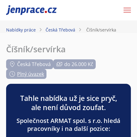
JenPráce.cz
Nabídky práce
Česká Třebová
Číšník/servírka
Číšník/servírka
Česká Třebová
do 26.000 Kč
Plný úvazek
Tahle nabídka už je sice pryč,
ale není důvod zoufat.
Společnost ARMAT spol. s r.o. hledá
pracovníky i na další pozice: