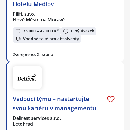
Hotelu Medlov
Pilifi, s.r.o.
Nové Město na Moravě
33 000 – 47 000 Kč
Plný úvazek
Vhodné také pro absolventy
Zveřejněno: 2. srpna
Vedoucí týmu – nastartujte
svou kariéru v managementu!
Delirest services s.r.o.
Letohrad