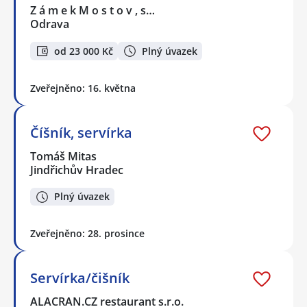
Z á m e k M o s t o v , s…
Odrava
od 23 000 Kč
Plný úvazek
Zveřejněno: 16. května
Číšník, servírka
Tomáš Mitas
Jindřichův Hradec
Plný úvazek
Zveřejněno: 28. prosince
Servírka/čišník
ALACRAN.CZ restaurant s.r.o.