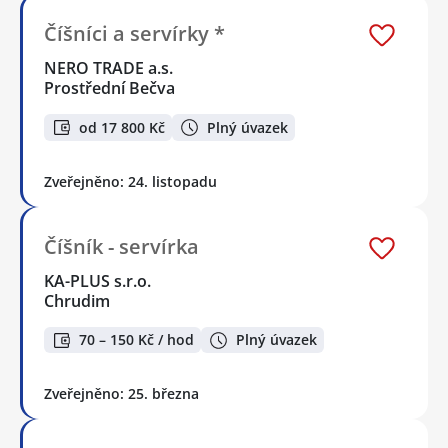
Číšníci a servírky *
NERO TRADE a.s.
Prostřední Bečva
od 17 800 Kč
Plný úvazek
Zveřejněno: 24. listopadu
Číšník - servírka
KA-PLUS s.r.o.
Chrudim
70 – 150 Kč / hod
Plný úvazek
Zveřejněno: 25. března