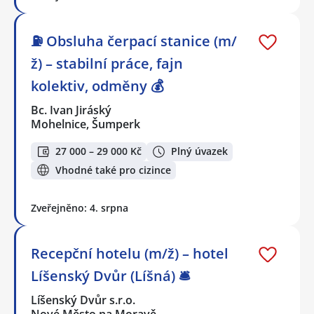
⛽ Obsluha čerpací stanice (m/
ž) – stabilní práce, fajn
kolektiv, odměny 💰
Bc. Ivan Jiráský
Mohelnice, Šumperk
27 000 – 29 000 Kč
Plný úvazek
Vhodné také pro cizince
Zveřejněno: 4. srpna
Recepční hotelu (m/ž) – hotel
Líšenský Dvůr (Líšná) 🛎️
Líšenský Dvůr s.r.o.