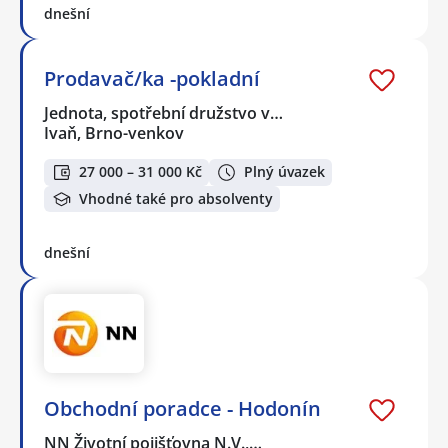
dnešní
Prodavač/ka -pokladní
Jednota, spotřební družstvo v…
Ivaň, Brno-venkov
27 000 – 31 000 Kč
Plný úvazek
Vhodné také pro absolventy
dnešní
Obchodní poradce - Hodonín
NN Životní pojišťovna N.V.,…