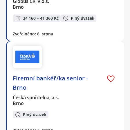
Globus ČR, v.o.s.
Brno
34 160 – 41 360 Kč
Plný úvazek
Zveřejněno: 8. srpna
Firemní bankéř/ka senior -
Brno
Česká spořitelna, a.s.
Brno
Plný úvazek