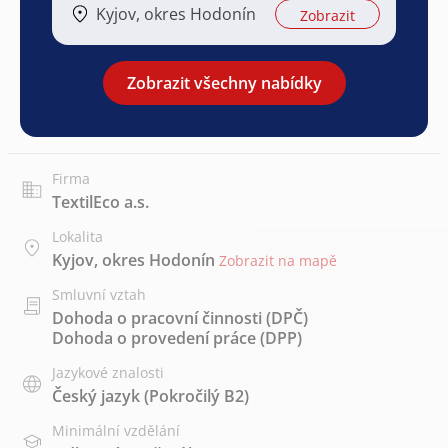
Kyjov, okres Hodonín
Zobrazit
Zobrazit všechny nabídky
Firma
TextilEco a.s.
Lokalita
Kyjov, okres Hodonín
Zobrazit na mapě
Smluvní vztah
Dohoda o pracovní činnosti (DPČ)
Dohoda o provedení práce (DPP)
Jazykové znalosti
Český jazyk
(Pokročilý B2)
Minimální vzdělání