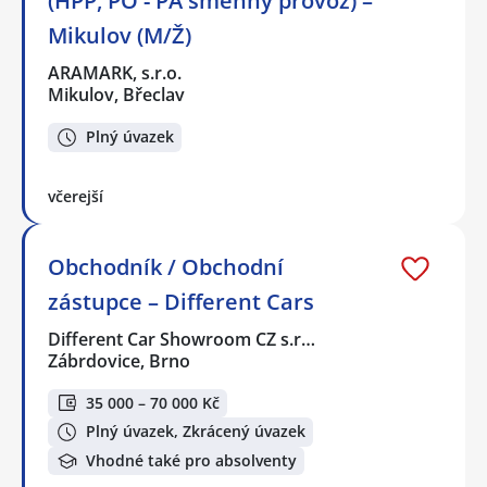
(HPP, PO - PÁ směnný provoz) –
Mikulov (M/Ž)
ARAMARK, s.r.o.
Mikulov, Břeclav
Plný úvazek
včerejší
Obchodník / Obchodní
zástupce – Different Cars
Different Car Showroom CZ s.r…
Zábrdovice, Brno
35 000 – 70 000 Kč
Plný úvazek, Zkrácený úvazek
Vhodné také pro absolventy