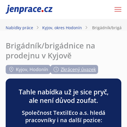
JenPráce.cz
Nabídky práce
Kyjov, okres Hodonín
Brigádník/brigádn
Brigádník/brigádnice na
prodejnu v Kyjově
Kyjov, Hodonín
Zkrácený úvazek
Tahle nabídka už je sice pryč,
ale není důvod zoufat.
Společnost TextilEco a.s. hledá
pracovníky i na další pozice: