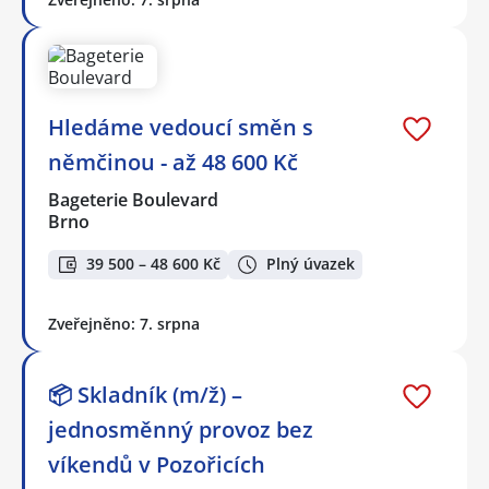
Hledáme vedoucí směn s
němčinou - až 48 600 Kč
Bageterie Boulevard
Brno
39 500 – 48 600 Kč
Plný úvazek
Zveřejněno: 7. srpna
📦 Skladník (m/ž) –
jednosměnný provoz bez
víkendů v Pozořicích