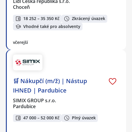
Lidl Česká republika s.r.o.
Choceň
18 252 – 35 350 Kč
Zkrácený úvazek
Vhodné také pro absolventy
včerejší
🛒 Nákupčí (m/ž) | Nástup
IHNED | Pardubice
SIMIX GROUP s.r.o.
Pardubice
47 000 – 52 000 Kč
Plný úvazek