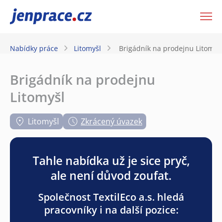
JenPráce.cz
Nabídky práce
Litomyšl
Brigádník na prodejnu Litomyš
Brigádník na prodejnu
Litomyšl
Litomyšl
Zkrácený úvazek
Tahle nabídka už je sice pryč,
ale není důvod zoufat.
Společnost TextilEco a.s. hledá
pracovníky i na další pozice: