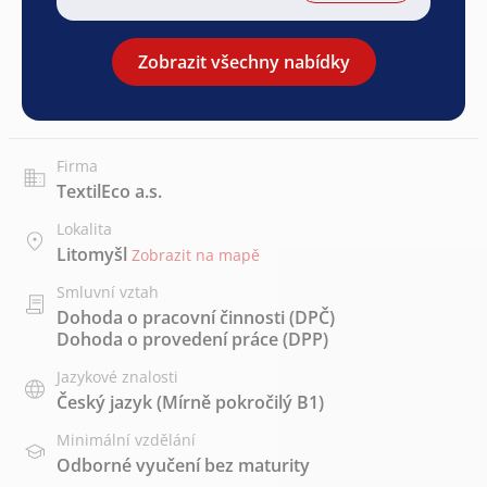
Zobrazit všechny nabídky
Firma
TextilEco a.s.
Lokalita
Litomyšl
Zobrazit na mapě
Smluvní vztah
Dohoda o pracovní činnosti (DPČ)
Dohoda o provedení práce (DPP)
Jazykové znalosti
Český jazyk
(Mírně pokročilý B1)
Minimální vzdělání
Odborné vyučení bez maturity