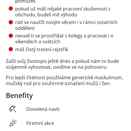
pomůžeš
pokud už máš nějaké pracovní zkušenosti z
obchodu, budeš mít výhodu
rád se naučíš novým věcem i v rámci ostatních
oddělení
nevadí ti se prostřídat s kolegy a pracovat i o
víkendech a svátcích
máš čistý trestní rejstřík
Zašli svůj životopis ještě dnes a pokud nám to bude
vzájemně vyhovovat, uvidíme se na pohovoru.
Pro lepší čitelnost používáme generické maskulinum,
mužský rod pro souhrnné označení mužů i žen.
Benefity
Dovolená navíc
Firemní akce