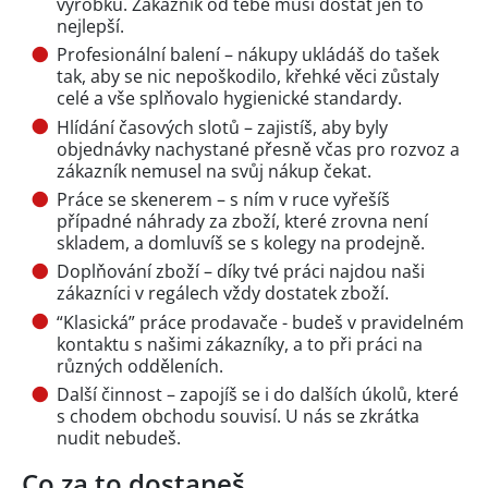
výrobků. Zákazník od tebe musí dostat jen to
nejlepší.
Profesionální balení – nákupy ukládáš do tašek
tak, aby se nic nepoškodilo, křehké věci zůstaly
celé a vše splňovalo hygienické standardy.
Hlídání časových slotů – zajistíš, aby byly
objednávky nachystané přesně včas pro rozvoz a
zákazník nemusel na svůj nákup čekat.
Práce se skenerem – s ním v ruce vyřešíš
případné náhrady za zboží, které zrovna není
skladem, a domluvíš se s kolegy na prodejně.
Doplňování zboží – díky tvé práci najdou naši
zákazníci v regálech vždy dostatek zboží.
“Klasická” práce prodavače - budeš v pravidelném
kontaktu s našimi zákazníky, a to při práci na
různých odděleních.
Další činnost – zapojíš se i do dalších úkolů, které
s chodem obchodu souvisí. U nás se zkrátka
nudit nebudeš.
Co za to dostaneš