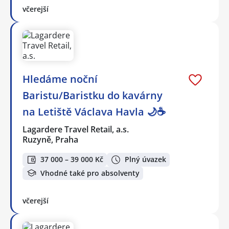
včerejší
Hledáme noční
Baristu/Baristku do kavárny
na Letiště Václava Havla 🌙☕
Lagardere Travel Retail, a.s.
Ruzyně, Praha
37 000 – 39 000 Kč
Plný úvazek
Vhodné také pro absolventy
včerejší