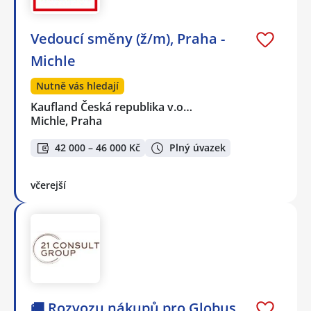
Vedoucí směny (ž/m), Praha -
Michle
Nutně vás hledají
Kaufland Česká republika v.o…
Michle, Praha
42 000 – 46 000 Kč
Plný úvazek
včerejší
🚚 Rozvozu nákupů pro Globus