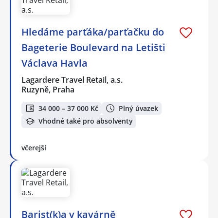
Hledáme parťáka/parťačku do
Bageterie Boulevard na Letišti
Václava Havla
Lagardere Travel Retail, a.s.
Ruzyně, Praha
34 000 – 37 000 Kč
Plný úvazek
Vhodné také pro absolventy
včerejší
Barist(k)a v kavárně