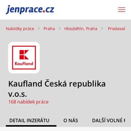
JenPráce.cz
Nabídky práce
Praha
Hloubětín, Praha
Prodavač/ka
Kaufland Česká republika
v.o.s.
168 nabídek práce
DETAIL INZERÁTU
O NÁS
DALŠÍ VOLNÉ PO