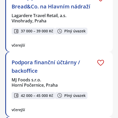
Bread&Co. na Hlavním nádraží
Lagardere Travel Retail, a.s.
Vinohrady, Praha
37 000 – 39 000 Kč
Plný úvazek
včerejší
Podpora finanční účtárny /
backoffice
MJ Foods s.r.o.
Horní Počernice, Praha
42 000 – 45 000 Kč
Plný úvazek
včerejší