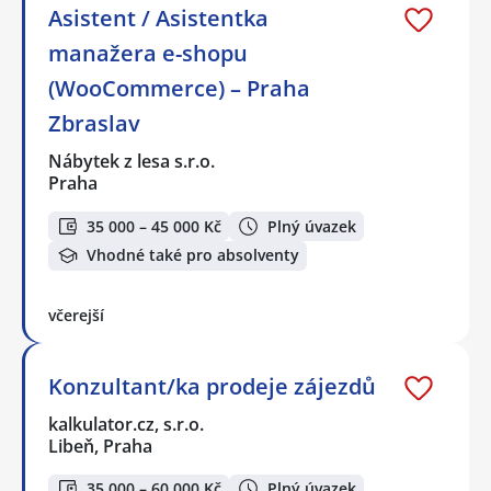
Asistent / Asistentka
manažera e-shopu
(WooCommerce) – Praha
Zbraslav
Nábytek z lesa s.r.o.
Praha
35 000 – 45 000 Kč
Plný úvazek
Vhodné také pro absolventy
včerejší
Konzultant/ka prodeje zájezdů
kalkulator.cz, s.r.o.
Libeň, Praha
35 000 – 60 000 Kč
Plný úvazek