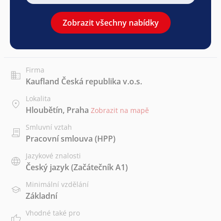
Zobrazit všechny nabídky
Firma
Kaufland Česká republika v.o.s.
Lokalita
Hloubětín, Praha
Zobrazit na mapě
Smluvní vztah
Pracovní smlouva (HPP)
Jazykové znalosti
Český jazyk
(Začátečník A1)
Minimální vzdělání
Základní
Vhodné také pro