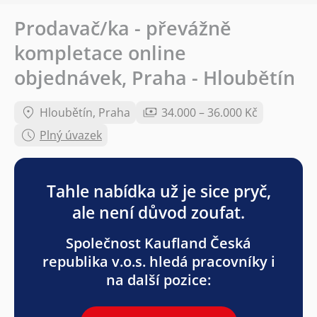
Prodavač/ka - převážně
kompletace online
objednávek, Praha - Hloubětín
Hloubětín, Praha
34.000 – 36.000 Kč
Plný úvazek
Tahle nabídka už je sice pryč,
ale není důvod zoufat.
Společnost Kaufland Česká
republika v.o.s. hledá pracovníky i
na další pozice: