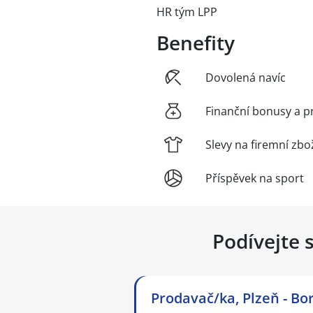
HR tým LPP
Benefity
Dovolená navíc
Finanční bonusy a p
Slevy na firemní zbo
Příspěvek na sport
Podívejte 
Prodavač/ka, Plzeň - Bo