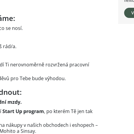
flexi
V
áme:
o se nosí.
š rád/a.
evadí Ti nerovnoměrně rozvržená pracovní
děvů pro Tebe bude výhodou.
dnout:
dní mzdy.
í
Start Up program
, po kterém Tě jen tak
na nákupy v našich obchodech i eshopech –
Mohito a Sinsay.