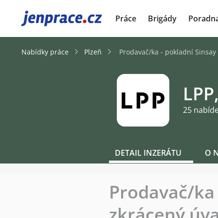
JenPráce.cz
Práce
Brigády
Poradn
Nabídky práce
Plzeň
Prodavač/ka - pokladní Sinsay 
LPP,
25 nabíd
DETAIL INZERÁTU
O 
Prodavač/ka -
zkrácený úva