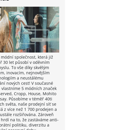
 módní společnost, která již
ř 30 let působí v oděvním
yslu. To vše díky skvělým
m, inovacím, nejnovějším
nologiím a neustálému
ání nových cest! V současné
 vlastníme 5 módních značek
served, Cropp, House, Mohito
nsay. Působíme v téměř 40ti
ch světa, naše prodejní síť se
dá z více než 1 700 prodejen a
eustále rozšiřována. Zároveň
 hrdí na to, že zastáváme anti-
rátní politiku, diverzitu a