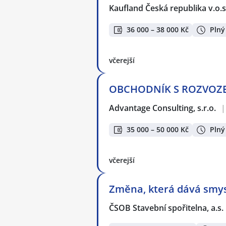
Kaufland Česká republika v.o.s
36 000 – 38 000 Kč
Plný
včerejší
OBCHODNÍK S ROZVOZEM 
Advantage Consulting, s.r.o.
|
35 000 – 50 000 Kč
Plný
včerejší
Změna, která dává smysl
ČSOB Stavební spořitelna, a.s.