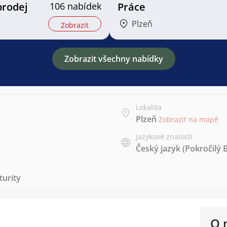
prodej
106 nabídek
Práce
Plzeň
Zobrazit
Zobrazit všechny nabídky
Lokalita
Plzeň
Zobrazit na mapě
Jazykové znalosti
Český jazyk
(Pokročilý 
urity
O 