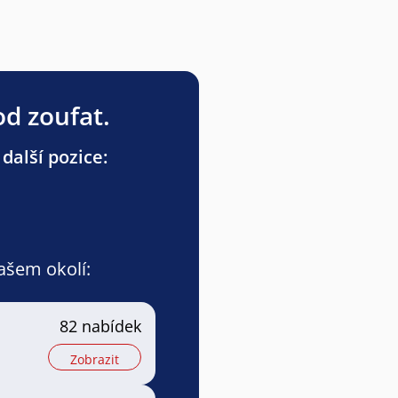
od zoufat.
další pozice:
vašem okolí:
82 nabídek
Zobrazit