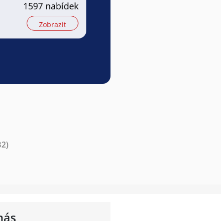
1597 nabídek
Zobrazit
B2)
nás