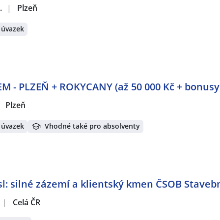
.
|
Plzeň
 úvazek
- PLZEŇ + ROKYCANY (až 50 000 Kč + bonusy
Plzeň
 úvazek
Vhodné také pro absolventy
: silné zázemí a klientský kmen ČSOB Stavebn
|
Celá ČR