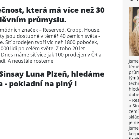
ečnost, která má více než 30
oděvním průmyslu.
 módních značek – Reserved, Cropp, House,
ty jsou dostupné v téměř 40 zemích světa -
e. Síť prodejen tvoří víc než 1800 poboček,
000 lidí po celém světe. Z toho 20 let
 Dnes máme síť více jak 100 prodejen v ČR a
dí. A neustále rosteme!
Jsme
témě
 Sinsay Luna Plzeň, hledáme
prům
týmů
 - pokladní na plný i
tech
hled
době
– Re
a Si
zemí
.
sklá
je n
jsme
korpo