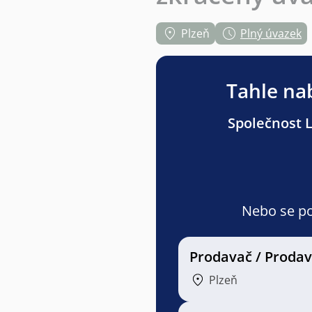
Plzeň
Plný úvazek
Tahle nab
Společnost L
Nebo se pod
Prodavač / Proda
Plzeň