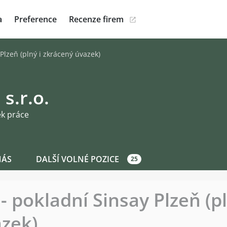
a
Preference
Recenze firem
Plzeň (plný i zkrácený úvazek)
 s.r.o.
ek práce
NÁS
DALŠÍ VOLNÉ POZICE
25
 pokladní Sinsay Plzeň (pl
zek)