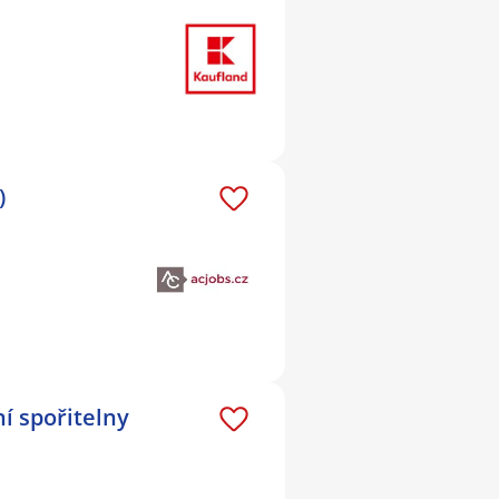
)
í spořitelny