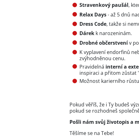
Stravenkový paušál
, kt
Relax Days
- až 5 dnů na
Dress Code
, takže si nem
Dárek
k narozeninám.
Drobné občerstvení
v po
K vyplavení endorfinů ne
zvýhodněnou cenu.
Pravidelná
interní a exte
inspiraci a přitom zůstat 
Možnost karierního růstu
Pokud věříš, že i Ty budeš v
pokud se rozhodneš společně
Pošli nám svůj životopis a m
Těšíme se na Tebe!