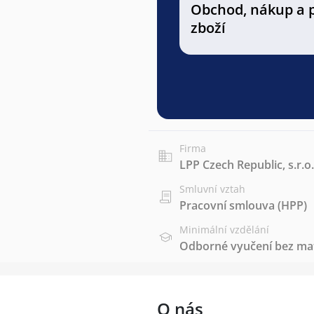
Obchod, nákup a 
zboží
Firma
LPP Czech Republic, s.r.o.
Smluvní vztah
Pracovní smlouva (HPP)
Minimální vzdělání
Odborné vyučení bez mat
O nás