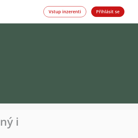
Vstup inzerenti
Přihlásit se
ný i