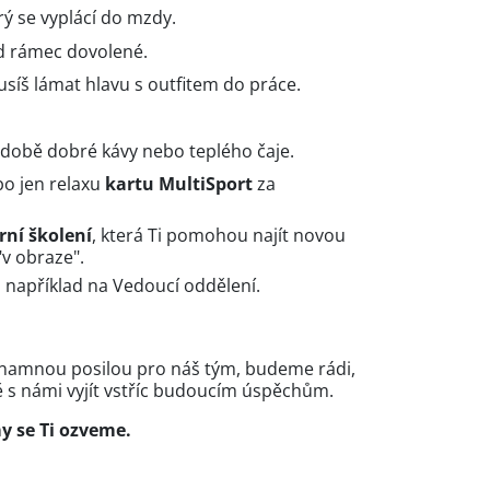
erý se vyplácí do mzdy.
d rámec dovolené.
usíš lámat hlavu s outfitem do práce.
době dobré kávy nebo teplého čaje.
bo jen relaxu
kartu MultiSport
za
rní školení
, která Ti pomohou najít novou
"v obraze".
 například na Vedoucí oddělení.
ýznamnou posilou pro náš tým, budeme rádi,
 s námi vyjít vstříc budoucím úspěchům.
y se Ti ozveme.