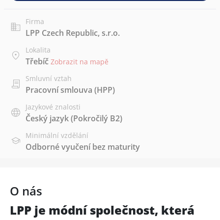
Firma
LPP Czech Republic, s.r.o.
Lokalita
Třebíč
Zobrazit na mapě
Smluvní vztah
Pracovní smlouva (HPP)
Jazykové znalosti
Český jazyk
(Pokročilý B2)
Minimální vzdělání
Odborné vyučení bez maturity
O nás
LPP je módní společnost, která