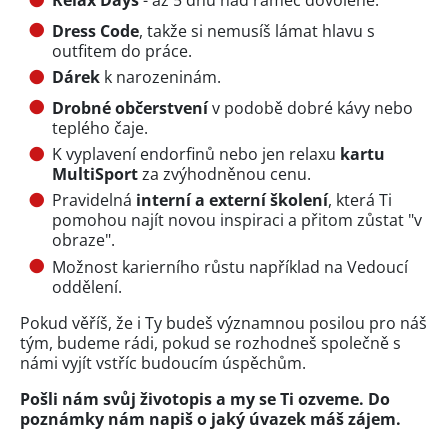
Relax Days
- až 5 dnů nad rámec dovolené.
Dress Code
, takže si nemusíš lámat hlavu s
outfitem do práce.
Dárek
k narozeninám.
Drobné občerstvení
v podobě dobré kávy nebo
teplého čaje.
K vyplavení endorfinů nebo jen relaxu
kartu
MultiSport
za zvýhodněnou cenu.
Pravidelná
interní a externí školení
, která Ti
pomohou najít novou inspiraci a přitom zůstat "v
obraze".
Možnost karierního růstu například na Vedoucí
oddělení.
Pokud věříš, že i Ty budeš významnou posilou pro náš
tým, budeme rádi, pokud se rozhodneš společně s
námi vyjít vstříc budoucím úspěchům.
Pošli nám svůj životopis a my se Ti ozveme. Do
poznámky nám napiš o jaký úvazek máš zájem.