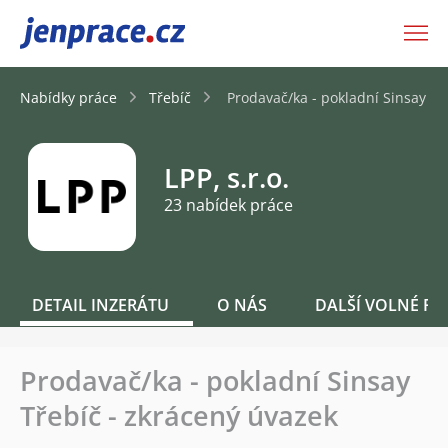
JenPráce.cz
Nabídky práce
Třebíč
Prodavač/ka - pokladní Sinsay Tř
LPP, s.r.o.
23 nabídek práce
DETAIL INZERÁTU
O NÁS
DALŠÍ VOLNÉ PO
Prodavač/ka - pokladní Sinsay
Třebíč - zkrácený úvazek