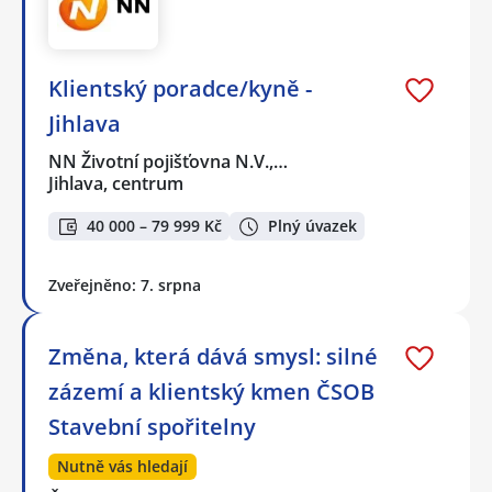
Klientský poradce/kyně -
Jihlava
NN Životní pojišťovna N.V.,…
Jihlava, centrum
40 000 – 79 999 Kč
Plný úvazek
Zveřejněno: 7. srpna
Změna, která dává smysl: silné
zázemí a klientský kmen ČSOB
Stavební spořitelny
Nutně vás hledají