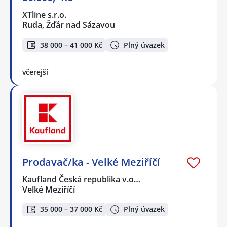
XTline s.r.o.
Ruda, Žďár nad Sázavou
38 000 – 41 000 Kč
Plný úvazek
včerejší
Prodavač/ka - Velké Meziříčí
Kaufland Česká republika v.o…
Velké Meziříčí
35 000 – 37 000 Kč
Plný úvazek