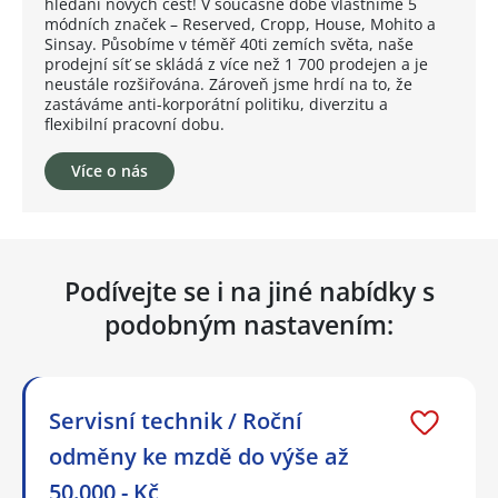
hledání nových cest! V současné době vlastníme 5
módních značek – Reserved, Cropp, House, Mohito a
Sinsay. Působíme v téměř 40ti zemích světa, naše
prodejní síť se skládá z více než 1 700 prodejen a je
neustále rozšiřována. Zároveň jsme hrdí na to, že
zastáváme anti-korporátní politiku, diverzitu a
flexibilní pracovní dobu.
Více o nás
Podívejte se i na jiné nabídky s
podobným nastavením:
Servisní technik / Roční
odměny ke mzdě do výše až
50.000,- Kč