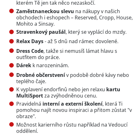
kterém Tě jen tak něco nezaskočí.
Zaměstnaneckou slevu
na nákupy v našich
obchodech i eshopech – Reserved, Cropp, House,
Mohito a Sinsay.
Stravenkový paušál
, který se vyplácí do mzdy.
Relax Days
- až 5 dnů nad rámec dovolené.
Dress Code
, takže si nemusíš lámat hlavu s
outfitem do práce.
Dárek
k narozeninám.
Drobné občerstvení
v podobě dobré kávy nebo
teplého čaje.
K vyplavení endorfinů nebo jen relaxu
kartu
MultiSport
za zvýhodněnou cenu.
Pravidelná
interní a externí školení
, která Ti
pomohou najít novou inspiraci a přitom zůstat "v
obraze".
Možnost karierního růstu například na Vedoucí
oddělení.