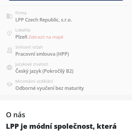
Firma
LPP Czech Republic, s.r.o.
Lokalita
Plzeň
Zobrazit na mapě
Smluvní vztah
Pracovní smlouva (HPP)
Jazykové znalosti
Český jazyk
(Pokročilý B2)
Minimální vzdělání
Odborné vyučení bez maturity
O nás
LPP je módní společnost, která