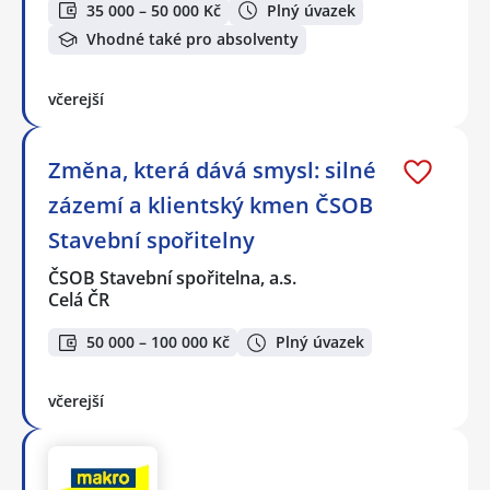
35 000 – 50 000 Kč
Plný úvazek
Vhodné také pro absolventy
včerejší
Změna, která dává smysl: silné
zázemí a klientský kmen ČSOB
Stavební spořitelny
ČSOB Stavební spořitelna, a.s.
Celá ČR
50 000 – 100 000 Kč
Plný úvazek
včerejší