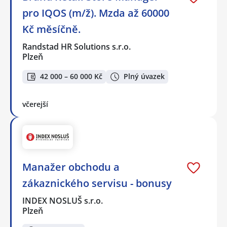
pro IQOS (m/ž). Mzda až 60000
Kč měsíčně.
Randstad HR Solutions s.r.o.
Plzeň
42 000 – 60 000 Kč
Plný úvazek
včerejší
Manažer obchodu a
zákaznického servisu - bonusy
INDEX NOSLUŠ s.r.o.
Plzeň