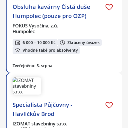
Obsluha kavárny Čistá duše
Humpolec (pouze pro OZP)
FOKUS Vysočina, z.ú.
Humpolec
6 000 – 10 000 Kč
Zkrácený úvazek
Vhodné také pro absolventy
Zveřejněno: 5. srpna
Specialista Půjčovny -
Havlíčkův Brod
IZOMAT stavebniny s.r.o.