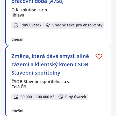
pracovní doba (A758)
O.K. solution, s.r.o.
Jihlava
Plný úvazek
Vhodné také pro absolventy
dnešní
Změna, která dává smysl: silné
zázemí a klientský kmen ČSOB
Stavební spořitelny
ČSOB Stavební spořitelna, a.s.
Celá ČR
50 000 – 100 000 Kč
Plný úvazek
dnešní