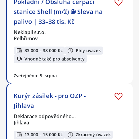
Pokladní / Obsluha čerpací
stanice Shell (m/ž) ⛽ Sleva na
palivo | 33–38 tis. Kč
Neklapil s.r.o.
Pelhřimov
33 000 – 38 000 Kč
Plný úvazek
Vhodné také pro absolventy
Zveřejněno: 5. srpna
Kurýr zásilek - pro OZP -
Jihlava
Deklarace odpovědného…
Jihlava
13 000 – 15 000 Kč
Zkrácený úvazek