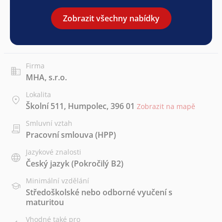
Zobrazit všechny nabídky
Firma
MHA, s.r.o.
Lokalita
Školní 511, Humpolec, 396 01
Zobrazit na mapě
Smluvní vztah
Pracovní smlouva (HPP)
Jazykové znalosti
Český jazyk
(Pokročilý B2)
Minimální vzdělání
Středoškolské nebo odborné vyučení s
maturitou
Vhodné také pro