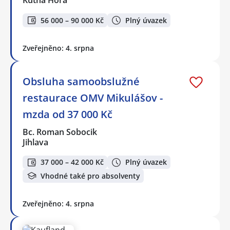
Kutná Hora
56 000 – 90 000 Kč
Plný úvazek
Zveřejněno: 4. srpna
Obsluha samoobslužné
restaurace OMV Mikulášov -
mzda od 37 000 Kč
Bc. Roman Sobocik
Jihlava
37 000 – 42 000 Kč
Plný úvazek
Vhodné také pro absolventy
Zveřejněno: 4. srpna