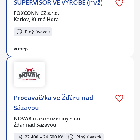
SUPERVISOR VE VÝROBĚ (m/ž)
FOXCONN CZ s.r.o.
Karlov, Kutná Hora
Plný úvazek
včerejší
Prodavač/ka ve Žďáru nad
Sázavou
NOVÁK maso - uzeniny s.r.o.
Žďár nad Sázavou
22 400 – 24 500 Kč
Plný úvazek