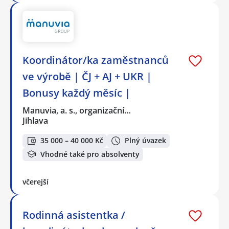
Koordinátor/ka zaměstnanců
ve výrobě | ČJ + AJ + UKR |
Bonusy každý měsíc |
Manuvia, a. s., organizační…
Jihlava
35 000 – 40 000 Kč
Plný úvazek
Vhodné také pro absolventy
včerejší
Rodinná asistentka /