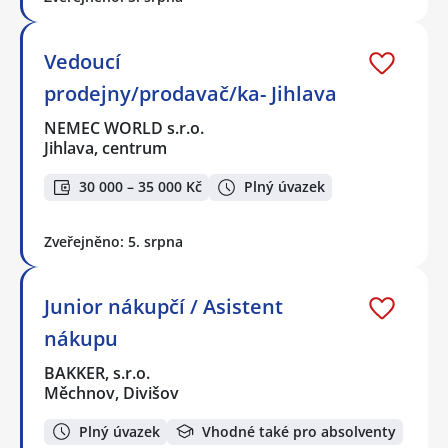
Vedoucí
prodejny/prodavač/ka- Jihlava
NEMEC WORLD s.r.o.
Jihlava, centrum
30 000 – 35 000 Kč
Plný úvazek
Zveřejněno: 5. srpna
Junior nákupčí / Asistent
nákupu
BAKKER, s.r.o.
Měchnov, Divišov
Plný úvazek
Vhodné také pro absolventy