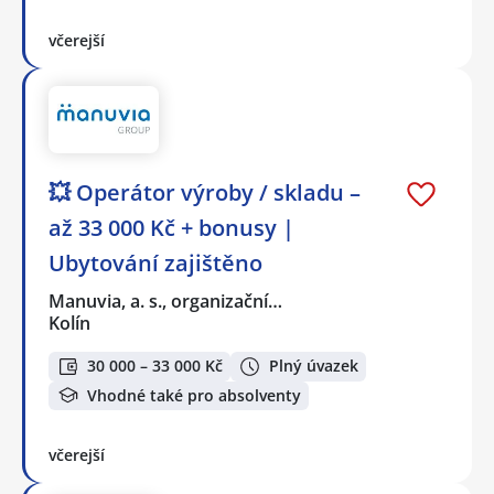
včerejší
💥 Operátor výroby / skladu –
až 33 000 Kč + bonusy |
Ubytování zajištěno
Manuvia, a. s., organizační…
Kolín
30 000 – 33 000 Kč
Plný úvazek
Vhodné také pro absolventy
včerejší