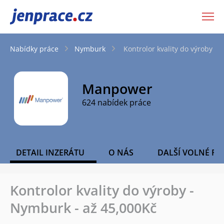
JenPráce.cz
Nabídky práce
Nymburk
Kontrolor kvality do výroby -
Manpower
624 nabídek práce
DETAIL INZERÁTU
O NÁS
DALŠÍ VOLNÉ PO
Kontrolor kvality do výroby -
Nymburk - až 45,000Kč