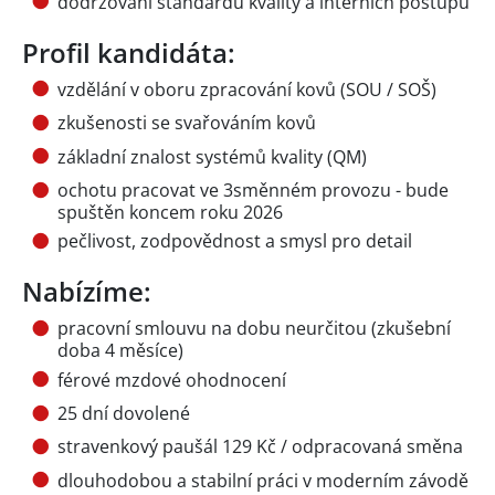
dodržování standardů kvality a interních postupů
Profil kandidáta:
vzdělání v oboru zpracování kovů (SOU / SOŠ)
zkušenosti se svařováním kovů
základní znalost systémů kvality (QM)
ochotu pracovat ve 3směnném provozu - bude
spuštěn koncem roku 2026
pečlivost, zodpovědnost a smysl pro detail
Nabízíme:
pracovní smlouvu na dobu neurčitou (zkušební
doba 4 měsíce)
férové mzdové ohodnocení
25 dní dovolené
stravenkový paušál 129 Kč / odpracovaná směna
dlouhodobou a stabilní práci v moderním závodě