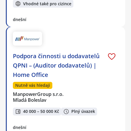
Vhodné také pro cizince
dnešní
Podpora činnosti u dodavatelů
QPNI – (Auditor dodavatelů) |
Home Office
Nutně vás hledají
ManpowerGroup s.r.o.
Mladá Boleslav
40 000 – 50 000 Kč
Plný úvazek
dnešní