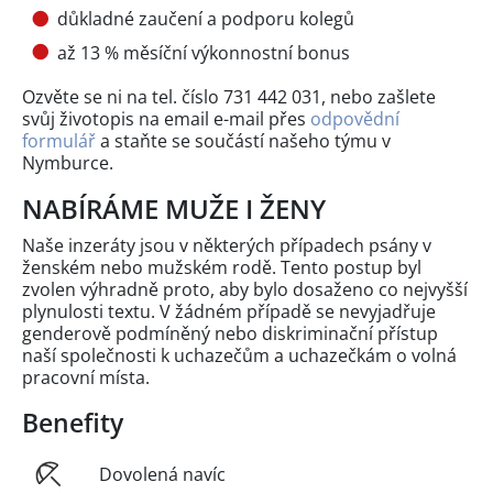
důkladné zaučení a podporu kolegů
až 13 % měsíční výkonnostní bonus
Ozvěte se ni na tel. číslo 731 442 031, nebo zašlete
svůj životopis na email e-mail přes
odpovědní
formulář
a staňte se součástí našeho týmu v
Nymburce.
NABÍRÁME MUŽE I ŽENY
Naše inzeráty jsou v některých případech psány v
ženském nebo mužském rodě. Tento postup byl
zvolen výhradně proto, aby bylo dosaženo co nejvyšší
plynulosti textu. V žádném případě se nevyjadřuje
genderově podmíněný nebo diskriminační přístup
naší společnosti k uchazečům a uchazečkám o volná
pracovní místa.
Benefity
Dovolená navíc