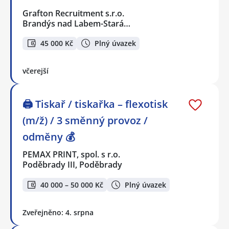
Grafton Recruitment s.r.o.
Brandýs nad Labem-Stará…
45 000 Kč
Plný úvazek
včerejší
🖨️ Tiskař / tiskařka – flexotisk
(m/ž) / 3 směnný provoz /
odměny 💰
PEMAX PRINT, spol. s r.o.
Poděbrady III, Poděbrady
40 000 – 50 000 Kč
Plný úvazek
Zveřejněno: 4. srpna