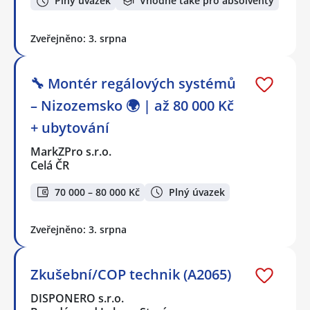
Plný úvazek
Vhodné také pro absolventy
Zveřejněno: 3. srpna
🔧 Montér regálových systémů
– Nizozemsko 🌍 | až 80 000 Kč
+ ubytování
MarkZPro s.r.o.
Celá ČR
70 000 – 80 000 Kč
Plný úvazek
Zveřejněno: 3. srpna
Zkušební/COP technik (A2065)
DISPONERO s.r.o.