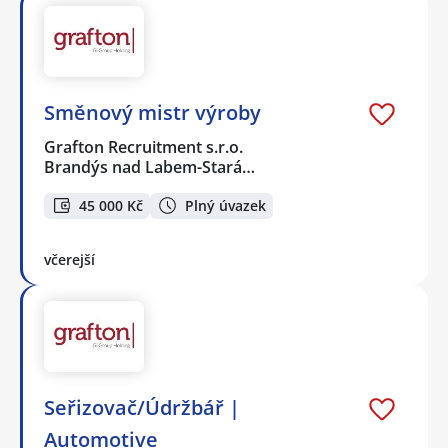
Směnový mistr výroby
Grafton Recruitment s.r.o.
Brandýs nad Labem-Stará…
45 000 Kč
Plný úvazek
včerejší
Seřizovač/Údržbář |
Automotive