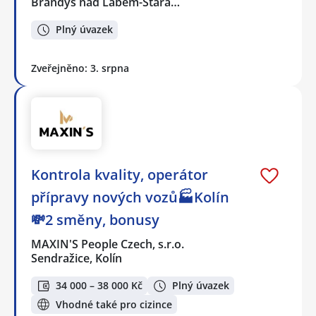
Brandýs nad Labem-Stará…
Plný úvazek
Zveřejněno: 3. srpna
Kontrola kvality, operátor
přípravy nových vozů🏭Kolín
💸2 směny, bonusy
MAXIN'S People Czech, s.r.o.
Sendražice, Kolín
34 000 – 38 000 Kč
Plný úvazek
Vhodné také pro cizince