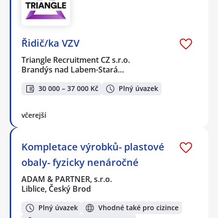
Řidič/ka VZV
Triangle Recruitment CZ s.r.o.
Brandýs nad Labem-Stará…
30 000 – 37 000 Kč
Plný úvazek
včerejší
Kompletace výrobků- plastové
obaly- fyzicky nenáročné
ADAM & PARTNER, s.r.o.
Liblice, Český Brod
Plný úvazek
Vhodné také pro cizince