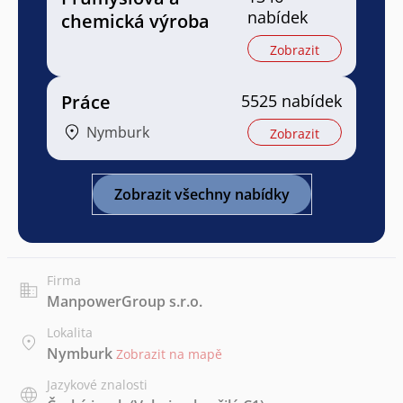
nabídek
chemická výroba
Zobrazit
Práce
5525 nabídek
Nymburk
Zobrazit
Zobrazit všechny nabídky
Firma
ManpowerGroup s.r.o.
Lokalita
Nymburk
Zobrazit na mapě
Jazykové znalosti