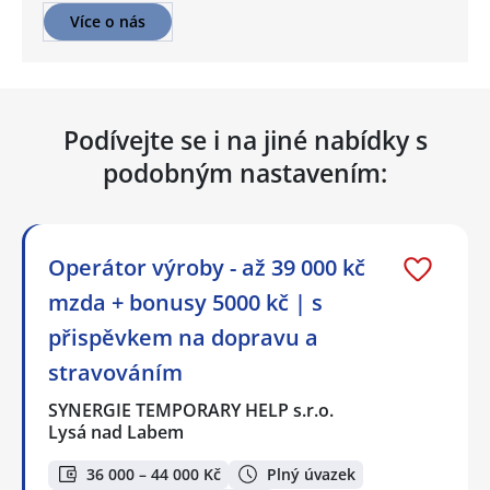
Více o nás
Podívejte se i na jiné nabídky s
podobným nastavením:
Operátor výroby - až 39 000 kč
mzda + bonusy 5000 kč | s
přispěvkem na dopravu a
stravováním
SYNERGIE TEMPORARY HELP s.r.o.
Lysá nad Labem
36 000 – 44 000 Kč
Plný úvazek