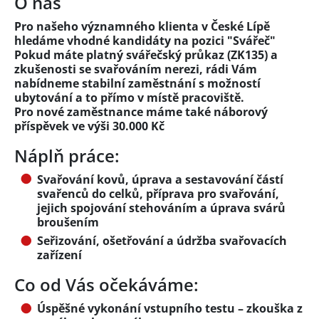
O nás
Pro našeho významného klienta v České Lípě
hledáme vhodné kandidáty na pozici "Svářeč"
Pokud máte platný svářečský průkaz (ZK135) a
zkušenosti se svařováním nerezi, rádi Vám
nabídneme stabilní zaměstnání s možností
ubytování a to přímo v místě pracoviště.
Pro nové zaměstnance máme také náborový
příspěvek ve výši 30.000 Kč
Náplň práce:
Svařování kovů, úprava a sestavování částí
svařenců do celků, příprava pro svařování,
jejich spojování stehováním a úprava svárů
broušením
Seřizování, ošetřování a údržba svařovacích
zařízení
Co od Vás očekáváme:
Úspěšné vykonání vstupního testu – zkouška z