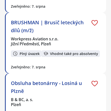
Zveřejněno: 7. srpna
BRUSHMAN | Brusič leteckých
dílů (m/ž)
Workpress Aviation s.r.o.
Jižní Předměstí, Plzeň
Plný úvazek
Vhodné také pro absolventy
Zveřejněno: 7. srpna
Obsluha betonárny - Losiná u
Plzně
B & BC, a. s.
Plzeň