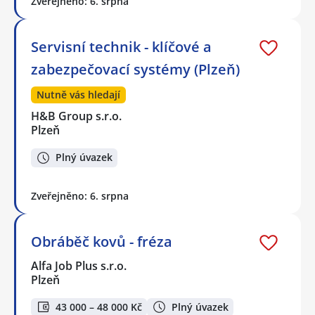
Zveřejněno: 6. srpna
Servisní technik - klíčové a
zabezpečovací systémy (Plzeň)
Nutně vás hledají
H&B Group s.r.o.
Plzeň
Plný úvazek
Zveřejněno: 6. srpna
Obráběč kovů - fréza
Alfa Job Plus s.r.o.
Plzeň
43 000 – 48 000 Kč
Plný úvazek