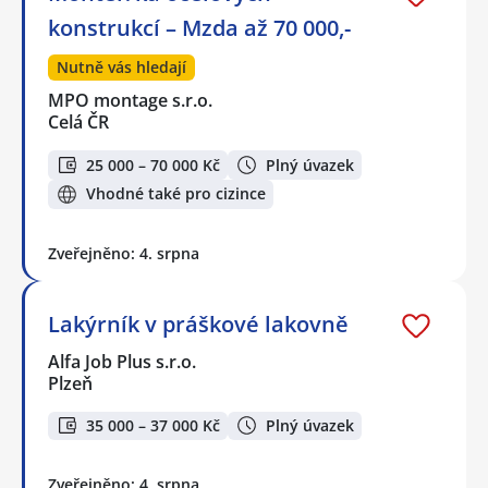
konstrukcí – Mzda až 70 000,-
Nutně vás hledají
MPO montage s.r.o.
Celá ČR
25 000 – 70 000 Kč
Plný úvazek
Vhodné také pro cizince
Zveřejněno: 4. srpna
Lakýrník v práškové lakovně
Alfa Job Plus s.r.o.
Plzeň
35 000 – 37 000 Kč
Plný úvazek
Zveřejněno: 4. srpna