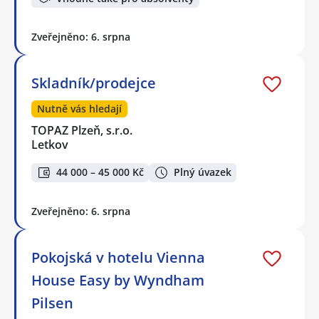
Zveřejněno: 6. srpna
Skladník/prodejce
Nutně vás hledají
TOPAZ Plzeň, s.r.o.
Letkov
44 000 – 45 000 Kč
Plný úvazek
Zveřejněno: 6. srpna
Pokojská v hotelu Vienna
House Easy by Wyndham
Pilsen