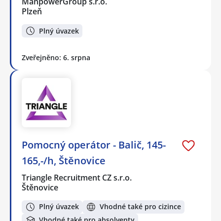
ManpowerGroup s.r.o.
Plzeň
Plný úvazek
Zveřejněno: 6. srpna
Pomocný operátor - Balič, 145-
165,-/h, Štěnovice
Triangle Recruitment CZ s.r.o.
Štěnovice
Plný úvazek
Vhodné také pro cizince
Vhodné také pro absolventy