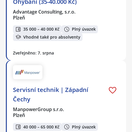
Ohýbání (35-40.000 Kč)
Advantage Consulting, s.r.o.
Plzeň
35 000 – 40 000 Kč
Plný úvazek
Vhodné také pro absolventy
Zveřejněno: 7. srpna
Servisní technik | Západní
Čechy
ManpowerGroup s.r.o.
Plzeň
40 000 – 65 000 Kč
Plný úvazek