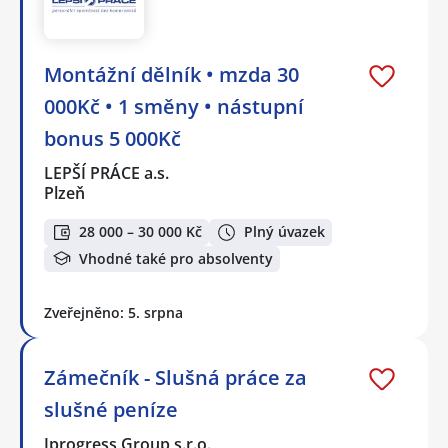
Montážní dělník • mzda 30
000Kč • 1 směny • nástupní
bonus 5 000Kč
LEPŠÍ PRÁCE a.s.
Plzeň
28 000 – 30 000 Kč
Plný úvazek
Vhodné také pro absolventy
Zveřejněno: 5. srpna
Zámečník - Slušná práce za
slušné peníze
Jprogress Group s.r.o.