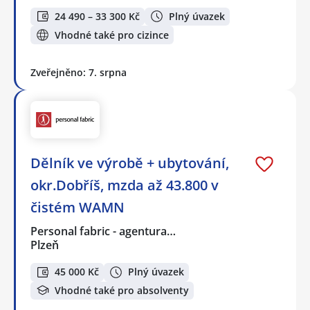
24 490 – 33 300 Kč
Plný úvazek
Vhodné také pro cizince
Zveřejněno: 7. srpna
Dělník ve výrobě + ubytování,
okr.Dobříš, mzda až 43.800 v
čistém WAMN
Personal fabric - agentura…
Plzeň
45 000 Kč
Plný úvazek
Vhodné také pro absolventy