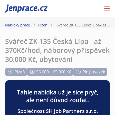
JenPráce.cz
Nabídky práce
Plzeň
Svářeč ZK 135 Česká Lípa– až 370
Svářeč ZK 135 Česká Lípa– až
370Kč/hod, náborový příspěvek
30.000 Kč, ubytování
Plzeň
56.000 – 65.000 Kč
Plný úvazek
Tahle nabídka už je sice pryč,
ale není důvod zoufat.
Společnost SH Job Partners s.r.o.