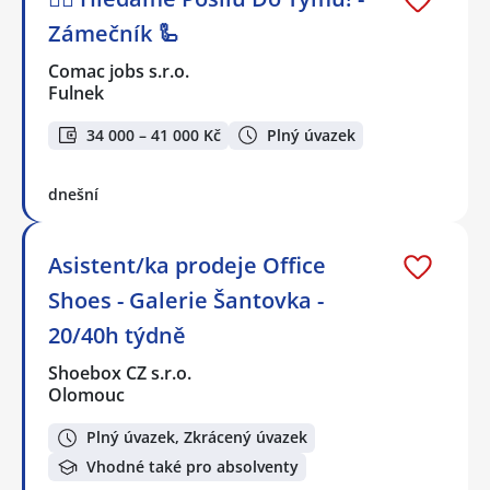
Zámečník 🦾
Comac jobs s.r.o.
Fulnek
34 000 – 41 000 Kč
Plný úvazek
dnešní
Asistent/ka prodeje Office
Shoes - Galerie Šantovka -
20/40h týdně
Shoebox CZ s.r.o.
Olomouc
Plný úvazek, Zkrácený úvazek
Vhodné také pro absolventy