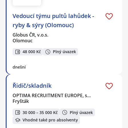
Vedoucí týmu pultů lahůdek -
ryby & sýry (Olomouc)
Globus ČR, v.o.s.
Olomouc
48 000 Kč
Plný úvazek
dnešní
Řidič/skladník
OPTIMA RECRUITMENT EUROPE, s…
Fryšták
30 000 – 35 000 Kč
Plný úvazek
Vhodné také pro absolventy