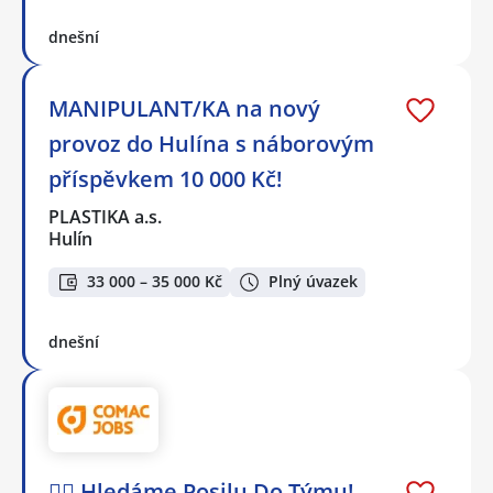
dnešní
MANIPULANT/KA na nový
provoz do Hulína s náborovým
příspěvkem 10 000 Kč!
PLASTIKA a.s.
Hulín
33 000 – 35 000 Kč
Plný úvazek
dnešní
🕵️‍♂️ Hledáme Posilu Do Týmu! -