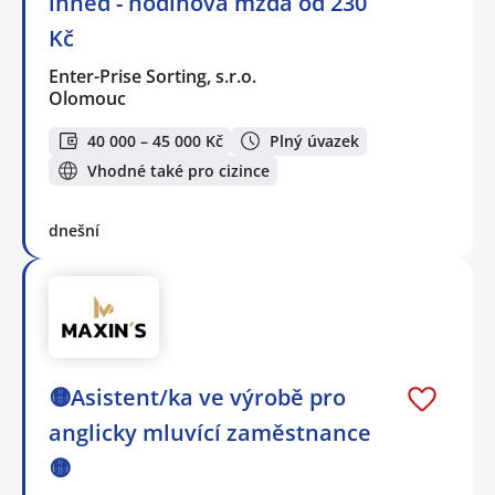
ihned - hodinová mzda od 230
Kč
Enter-Prise Sorting, s.r.o.
Olomouc
40 000 – 45 000 Kč
Plný úvazek
Vhodné také pro cizince
dnešní
🟡Asistent/ka ve výrobě pro
anglicky mluvící zaměstnance
🟡