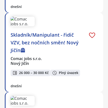
dnešní
Skladník/Manipulant - řidič
VZV, bez nočních směn! Nový
Jičín🦺
Comac jobs s.r.o.
Nový Jičín
26 000 – 30 000 Kč
Plný úvazek
dnešní