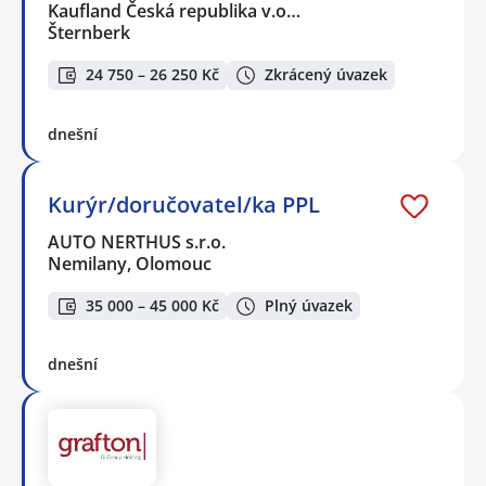
Kaufland Česká republika v.o…
Šternberk
24 750 – 26 250 Kč
Zkrácený úvazek
dnešní
Kurýr/doručovatel/ka PPL
AUTO NERTHUS s.r.o.
Nemilany, Olomouc
35 000 – 45 000 Kč
Plný úvazek
dnešní