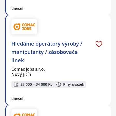
dnešní
Hledáme operátory výroby /
manipulanty / zásobovače
linek
Comac jobs s.r.o.
Nový Jičín
27 000 – 34 000 Kč
Plný úvazek
dnešní