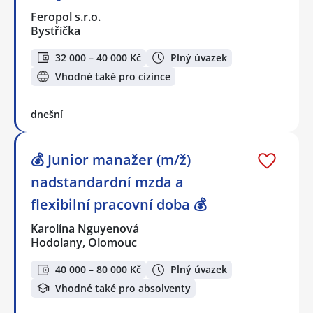
Feropol s.r.o.
Bystřička
32 000 – 40 000 Kč
Plný úvazek
Vhodné také pro cizince
dnešní
💰 Junior manažer (m/ž)
nadstandardní mzda a
flexibilní pracovní doba 💰
Karolína Nguyenová
Hodolany, Olomouc
40 000 – 80 000 Kč
Plný úvazek
Vhodné také pro absolventy