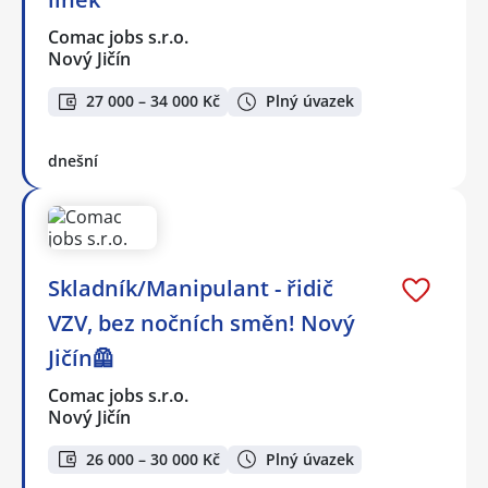
Comac jobs s.r.o.
Nový Jičín
27 000 – 34 000 Kč
Plný úvazek
dnešní
Skladník/Manipulant - řidič
VZV, bez nočních směn! Nový
Jičín🦺
Comac jobs s.r.o.
Nový Jičín
26 000 – 30 000 Kč
Plný úvazek