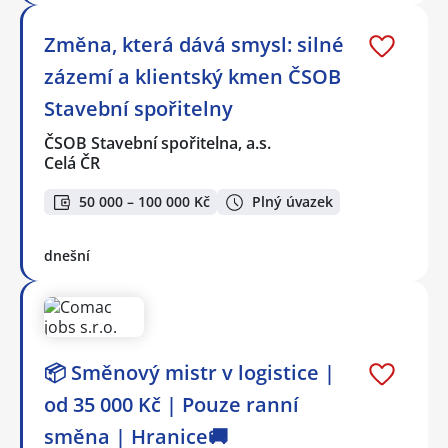
Změna, která dává smysl: silné
zázemí a klientský kmen ČSOB
Stavební spořitelny
ČSOB Stavební spořitelna, a.s.
Celá ČR
50 000 – 100 000 Kč
Plný úvazek
dnešní
📦 Směnový mistr v logistice |
od 35 000 Kč | Pouze ranní
směna | Hranice🚚