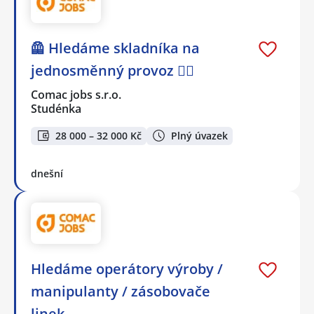
🦺 Hledáme skladníka na
jednosměnný provoz 👷‍♂️
Comac jobs s.r.o.
Studénka
28 000 – 32 000 Kč
Plný úvazek
dnešní
Hledáme operátory výroby /
manipulanty / zásobovače
linek