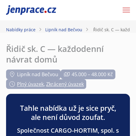
JenPráce.cz
Nabídky práce
Lipník nad Bečvou
Řidič sk. C — každo
Řidič sk. C — každodenní
návrat domů
Lipník nad Bečvou
45.000 – 48.000 Kč
Plný úvazek
,
Zkrácený úvazek
Tahle nabídka už je sice pryč,
ale není důvod zoufat.
Společnost CARGO-HORTIM, spol. s