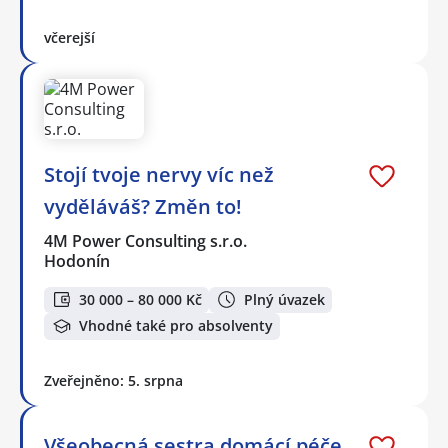
včerejší
Stojí tvoje nervy víc než
vyděláváš? Změn to!
4M Power Consulting s.r.o.
Hodonín
30 000 – 80 000 Kč
Plný úvazek
Vhodné také pro absolventy
Zveřejněno: 5. srpna
Všeobecná sestra domácí péče