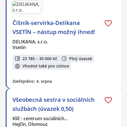
Číšník-servírka-Delikana
VSETÍN – nástup možný ihned!
DELIKANA, s.r.o.
Vsetín
23 785 – 30 000 Kč
Plný úvazek
Vhodné také pro cizince
Zveřejněno: 4. srpna
Všeobecná sestra v sociálních
službách (úvazek 0,50)
Klíč - centrum sociálních…
Hejčín, Olomouc