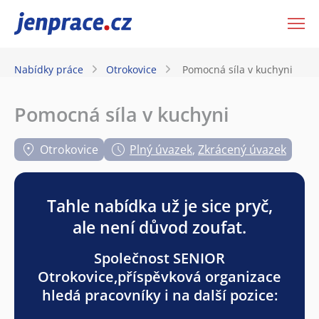
JenPráce.cz
Nabídky práce
Otrokovice
Pomocná síla v kuchyni
Pomocná síla v kuchyni
Otrokovice
Plný úvazek
,
Zkrácený úvazek
Tahle nabídka už je sice pryč,
ale není důvod zoufat.
Společnost SENIOR
Otrokovice,příspěvková organizace
hledá pracovníky i na další pozice: