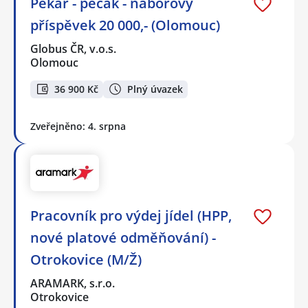
Pekař - pecák - náborový
příspěvek 20 000,- (Olomouc)
Globus ČR, v.o.s.
Olomouc
36 900 Kč
Plný úvazek
Zveřejněno: 4. srpna
Pracovník pro výdej jídel (HPP,
nové platové odměňování) -
Otrokovice (M/Ž)
ARAMARK, s.r.o.
Otrokovice