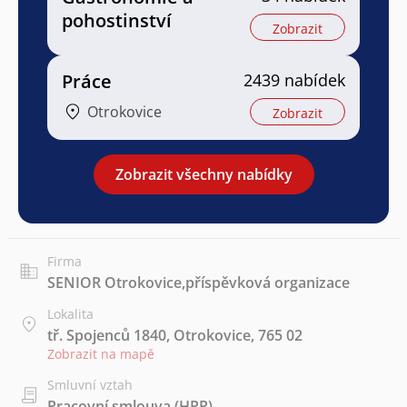
pohostinství
Zobrazit
Práce
2439 nabídek
Otrokovice
Zobrazit
Zobrazit všechny nabídky
Firma
SENIOR Otrokovice,příspěvková organizace
Lokalita
tř. Spojenců 1840, Otrokovice, 765 02
Zobrazit na mapě
Smluvní vztah
Pracovní smlouva (HPP)