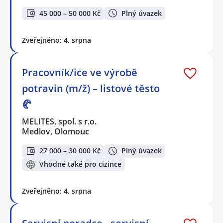
45 000 – 50 000 Kč
Plný úvazek
Zveřejněno: 4. srpna
Pracovník/ice ve výrobě
potravin (m/ž) – listové těsto
🥐
MELITES, spol. s r.o.
Medlov, Olomouc
27 000 – 30 000 Kč
Plný úvazek
Vhodné také pro cizince
Zveřejněno: 4. srpna