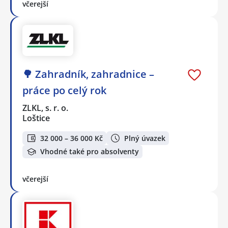
včerejší
🌳 Zahradník, zahradnice –
práce po celý rok
ZLKL, s. r. o.
Loštice
32 000 – 36 000 Kč
Plný úvazek
Vhodné také pro absolventy
včerejší