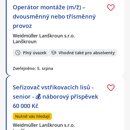
Operátor montáže (m/ž) –
dvousměnný nebo třísměnný
provoz
Weidmüller Lanškroun s.r.o.
Lanškroun
Plný úvazek
Vhodné také pro absolventy
Zveřejněno: 5. srpna
Seřizovač vstřikovacích lisů -
senior - 💰 náborový příspěvek
60 000 Kč
Nutně vás hledají
Weidmüller Lanškroun s.r.o.