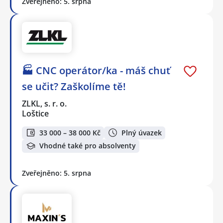
Zveřejněno: 5. srpna
🏭 CNC operátor/ka - máš chuť
se učit? Zaškolíme tě!
ZLKL, s. r. o.
Loštice
33 000 – 38 000 Kč
Plný úvazek
Vhodné také pro absolventy
Zveřejněno: 5. srpna