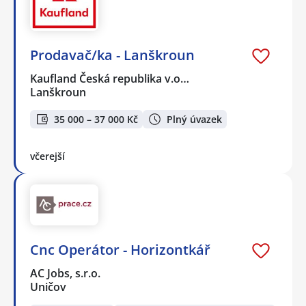
Prodavač/ka - Lanškroun
Kaufland Česká republika v.o…
Lanškroun
35 000 – 37 000 Kč
Plný úvazek
včerejší
Cnc Operátor - Horizontkář
AC Jobs, s.r.o.
Uničov