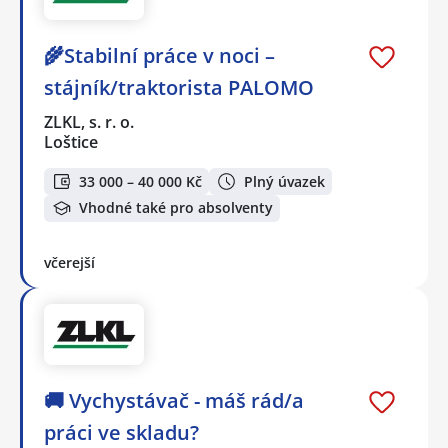
🌾Stabilní práce v noci –
stájník/traktorista PALOMO
ZLKL, s. r. o.
Loštice
33 000 – 40 000 Kč
Plný úvazek
Vhodné také pro absolventy
včerejší
🚚 Vychystávač - máš rád/a
práci ve skladu?