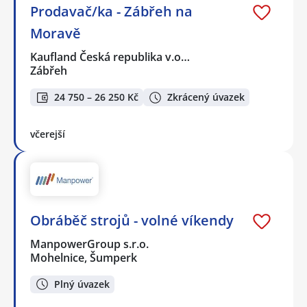
Prodavač/ka - Zábřeh na
Moravě
Kaufland Česká republika v.o…
Zábřeh
24 750 – 26 250 Kč
Zkrácený úvazek
včerejší
Obráběč strojů - volné víkendy
ManpowerGroup s.r.o.
Mohelnice, Šumperk
Plný úvazek