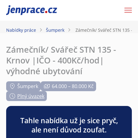
JenPráce.cz
Nabídky práce
Šumperk
Zámečník/ Svářeč STN 135 - K
Zámečník/ Svářeč STN 135 -
Krnov |IČO - 400Kč/hod|
výhodné ubytování
Šumperk
64.000 – 80.000 Kč
Plný úvazek
Tahle nabídka už je sice pryč,
ale není důvod zoufat.