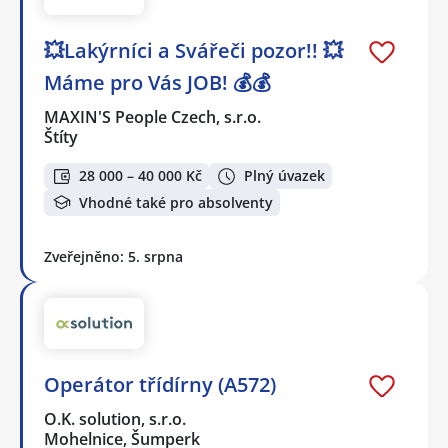
💥Lakýrníci a Svářeči pozor!! 💥
Máme pro Vás JOB! 💰💰
MAXIN'S People Czech, s.r.o.
Štíty
28 000 – 40 000 Kč
Plný úvazek
Vhodné také pro absolventy
Zveřejněno: 5. srpna
Operátor třídírny (A572)
O.K. solution, s.r.o.
Mohelnice, Šumperk