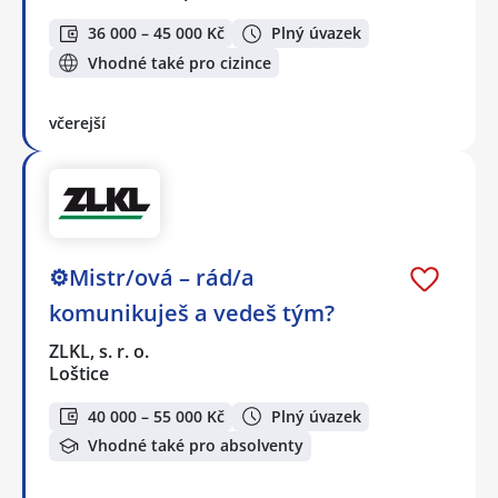
36 000 – 45 000 Kč
Plný úvazek
Vhodné také pro cizince
včerejší
⚙️Mistr/ová – rád/a
komunikuješ a vedeš tým?
ZLKL, s. r. o.
Loštice
40 000 – 55 000 Kč
Plný úvazek
Vhodné také pro absolventy