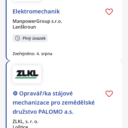
Elektromechanik
ManpowerGroup s.r.o.
Lanškroun
Plný úvazek
Zveřejněno: 4. srpna
⚙️ Opravář/ka stájové
mechanizace pro zemědělské
družstvo PALOMO a.s.
ZLKL, s. r. o.
Loštice