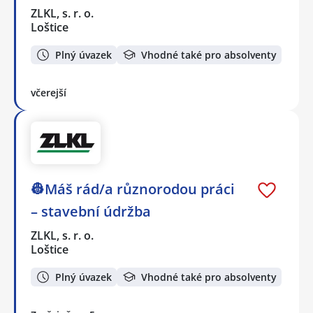
ZLKL, s. r. o.
Loštice
Plný úvazek
Vhodné také pro absolventy
včerejší
👷Máš rád/a různorodou práci
– stavební údržba
ZLKL, s. r. o.
Loštice
Plný úvazek
Vhodné také pro absolventy