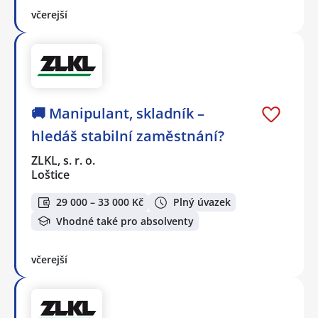
včerejší
🚚 Manipulant, skladník –
hledáš stabilní zaměstnání?
ZLKL, s. r. o.
Loštice
29 000 – 33 000 Kč
Plný úvazek
Vhodné také pro absolventy
včerejší