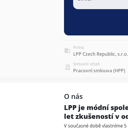
Firma
LPP Czech Republic, s.r.o.
Smluvní vztah
Pracovní smlouva (HPP)
O nás
LPP je módní spol
let zkušeností v 
V současné době vlastníme 5