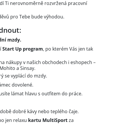
evadí Ti nerovnoměrně rozvržená pracovní
děvů pro Tebe bude výhodou.
dnout:
dní mzdy.
í
Start Up program
, po kterém Vás jen tak
na nákupy v našich obchodech i eshopech –
Mohito a Sinsay.
erý se vyplácí do mzdy.
rámec dovolené.
usíte lámat hlavu s outfitem do práce.
době dobré kávy nebo teplého čaje.
bo jen relaxu
kartu MultiSport
za