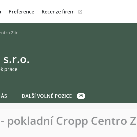
a
Preference
Recenze firem
ntro Zlín
 s.r.o.
ek práce
NÁS
DALŠÍ VOLNÉ POZICE
25
- pokladní Cropp Centro Z