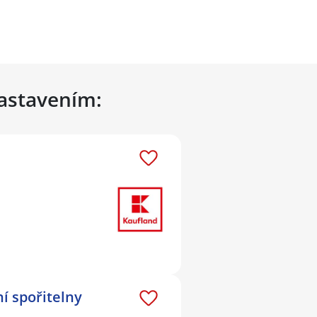
nastavením:
í spořitelny