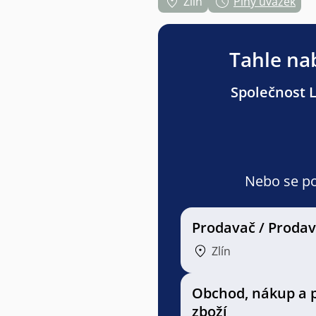
Zlín
Plný úvazek
Tahle nab
Společnost L
Nebo se pod
Prodavač / Proda
Zlín
Obchod, nákup a 
zboží