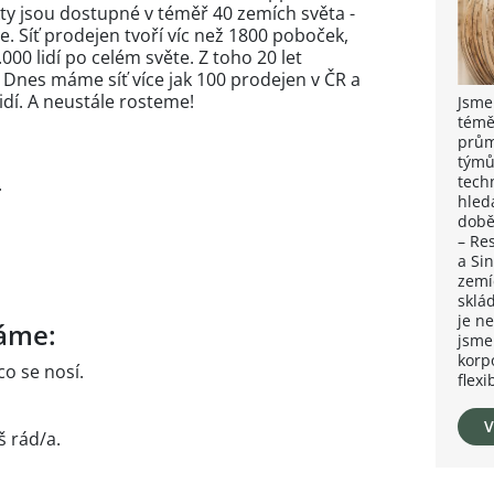
ty jsou dostupné v téměř 40 zemích světa -
e. Síť prodejen tvoří víc než 1800 poboček,
000 lidí po celém světe. Z toho 20 let
 Dnes máme síť více jak 100 prodejen v ČR a
dí. A neustále rosteme!
Jsme
témě
prům
týmů
tech
.
hled
době
– Re
a Si
zemí
sklá
je n
áme:
jsme
korpo
o se nosí.
flexi
V
š rád/a.