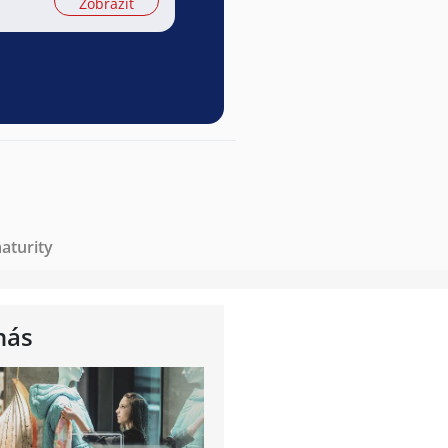
Zobrazit
aturity
nás