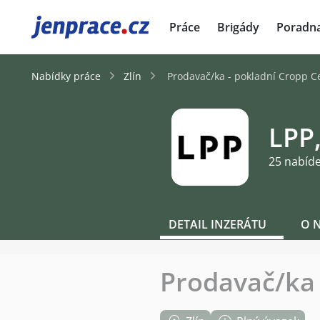
JenPráce.cz
Práce
Brigády
Poradn
Nabídky práce
Zlín
Prodavač/ka - pokladní Cropp Ce
LPP,
25 nabíd
DETAIL INZERÁTU
O 
Prodavač/ka 