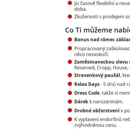
Jsi časově flexibilní a n
doba.
Zkušenosti s prodejem o
Co Ti můžeme nabí
Bonus nad rámec zákla
Propracovaný zaškolovac
něco nezaskočí.
Zaměstnaneckou slevu
Reserved, Cropp, House, 
Stravenkový paušál
, kt
Relax Days
- 5 dnů nad 
Dress Code
, takže si nem
Dárek
k narozeninám.
Drobné občerstvení
v po
K vyplavení endorfinů ne
zvýhodněnou cenu.