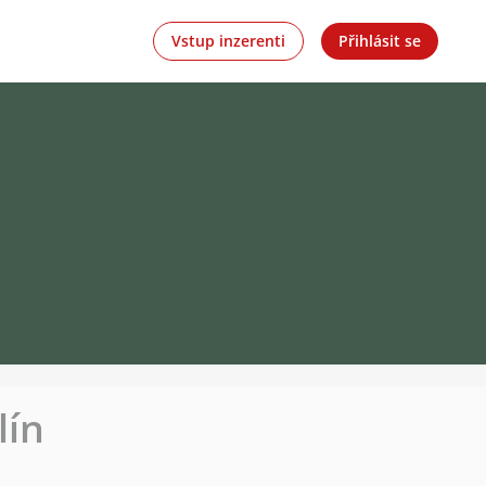
Vstup inzerenti
Přihlásit se
lín