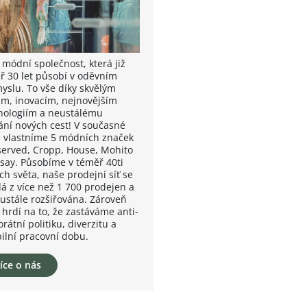
 módní společnost, která již
ř 30 let působí v oděvním
yslu. To vše díky skvělým
m, inovacím, nejnovějším
nologiím a neustálému
ání nových cest! V současné
 vlastníme 5 módních značek
served, Cropp, House, Mohito
nsay. Působíme v téměř 40ti
ch světa, naše prodejní síť se
dá z více než 1 700 prodejen a
eustále rozšiřována. Zároveň
 hrdí na to, že zastáváme anti-
rátní politiku, diverzitu a
bilní pracovní dobu.
íce o nás