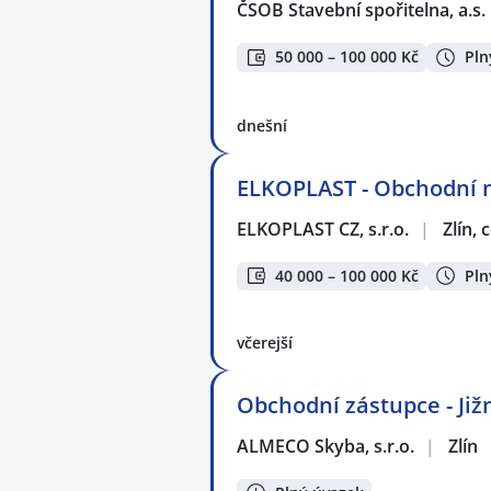
ČSOB Stavební spořitelna, a.s.
50 000 – 100 000 Kč
Pln
dnešní
ELKOPLAST - Obchodní 
ELKOPLAST CZ, s.r.o.
|
Zlín,
40 000 – 100 000 Kč
Pln
včerejší
Obchodní zástupce - Již
ALMECO Skyba, s.r.o.
|
Zlín