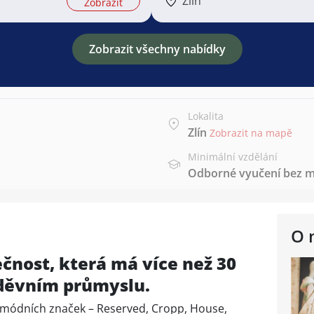
Zlín
Zobrazit
Zobrazit všechny nabídky
Lokalita
Zlín
Zobrazit na mapě
Minimální vzdělání
Odborné vyučení bez m
O 
ečnost, která má více než 30
oděvním průmyslu.
 módních značek – Reserved, Cropp, House,