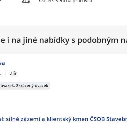
ží
Občerstvení na pracovišti
se i na jiné nabídky s podobným 
va
.
|
Zlín
 úvazek, Zkrácený úvazek
: silné zázemí a klientský kmen ČSOB Stavebn