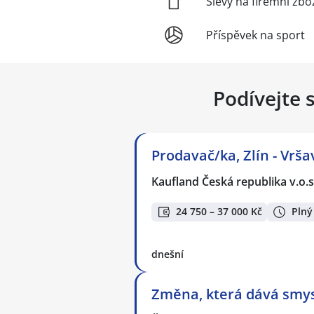
Slevy na firemní zbo
Příspěvek na sport
Podívejte 
Prodavač/ka, Zlín - Vrša
Kaufland Česká republika v.o.s
24 750 – 37 000 Kč
Plný
dnešní
Změna, která dává smysl