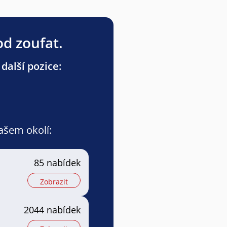
od zoufat.
další pozice:
vašem okolí:
85 nabídek
Zobrazit
2044 nabídek