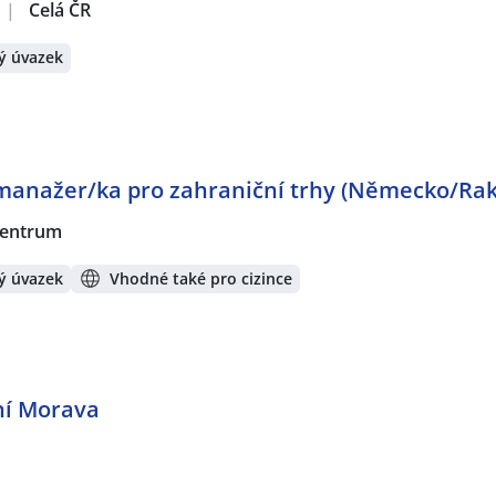
|
Celá ČR
ý úvazek
manažer/ka pro zahraniční trhy (Německo/Ra
 centrum
ý úvazek
Vhodné také pro cizince
ní Morava