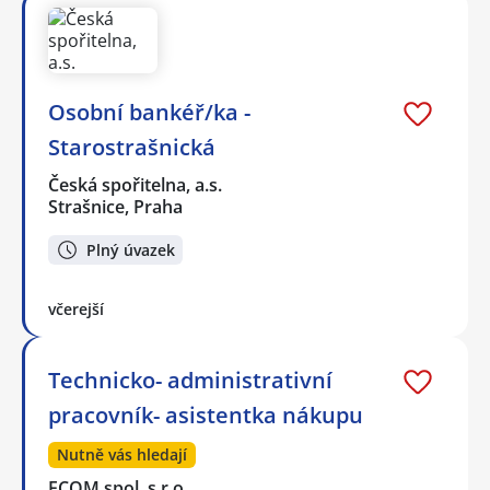
Osobní bankéř/ka -
Starostrašnická
Česká spořitelna, a.s.
Strašnice, Praha
Plný úvazek
včerejší
Technicko- administrativní
pracovník- asistentka nákupu
Nutně vás hledají
ECOM spol. s r.o.