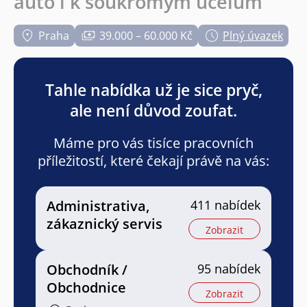
auto i k soukromým účelům
Praha
39.000 – 60.000 Kč
Plný úvazek
Tahle nabídka už je sice pryč,
ale není důvod zoufat.
Máme pro vás tisíce pracovních
příležitostí, které čekají právě na vás:
Administrativa,
411 nabídek
zákaznický servis
Zobrazit
Obchodník /
95 nabídek
Obchodnice
Zobrazit