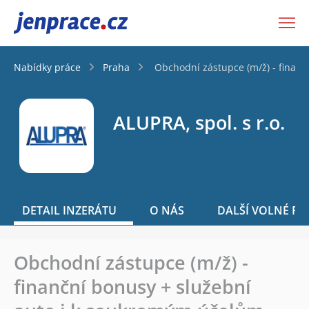
JenPráce.cz
Nabídky práce
Praha
Obchodní zástupce (m/ž) - finan
ALUPRA, spol. s r.o.
DETAIL INZERÁTU
O NÁS
DALŠÍ VOLNÉ PO
Obchodní zástupce (m/ž) -
finanční bonusy + služební