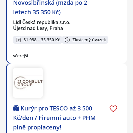
Novosibřinská (mzda po 2
letech 35 350 Kč)
Lidl Česká republika s.r.o.
Újezd nad Lesy, Praha
31 938 – 35 350 Kč
Zkrácený úvazek
včerejší
🛍️ Kurýr pro TESCO až 3 500
Kč/den / Firemní auto + PHM
plně proplaceny!