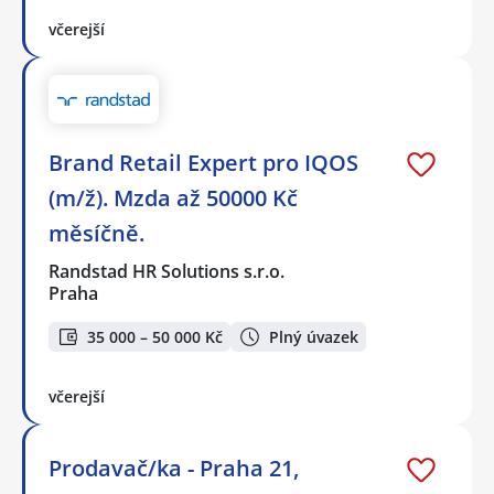
včerejší
Brand Retail Expert pro IQOS
(m/ž). Mzda až 50000 Kč
měsíčně.
Randstad HR Solutions s.r.o.
Praha
35 000 – 50 000 Kč
Plný úvazek
včerejší
Prodavač/ka - Praha 21,