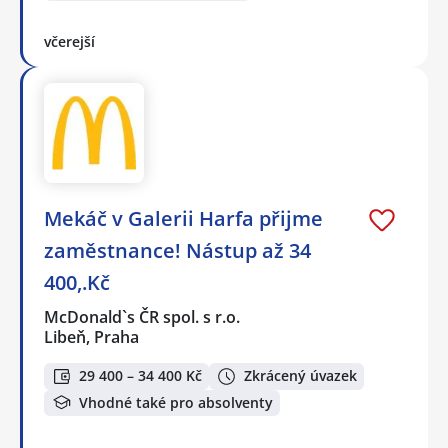
včerejší
Mekáč v Galerii Harfa přijme
zaměstnance! Nástup až 34
400,.Kč
McDonald`s ČR spol. s r.o.
Libeň, Praha
29 400 – 34 400 Kč
Zkrácený úvazek
Vhodné také pro absolventy