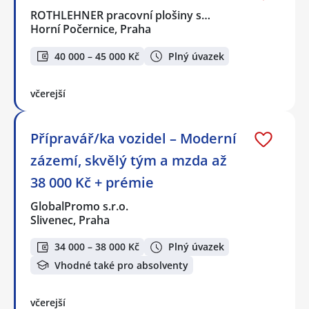
ROTHLEHNER pracovní plošiny s…
Horní Počernice, Praha
40 000 – 45 000 Kč
Plný úvazek
včerejší
Přípravář/ka vozidel – Moderní
zázemí, skvělý tým a mzda až
38 000 Kč + prémie
GlobalPromo s.r.o.
Slivenec, Praha
34 000 – 38 000 Kč
Plný úvazek
Vhodné také pro absolventy
včerejší