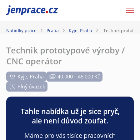
JenPráce.cz
Nabídky práce
Praha
Kyje, Praha
Technik prototyp
Technik prototypové výroby /
CNC operátor
Kyje, Praha
40.000 – 45.000 Kč
Plný úvazek
Tahle nabídka už je sice pryč,
ale není důvod zoufat.
Máme pro vás tisíce pracovních