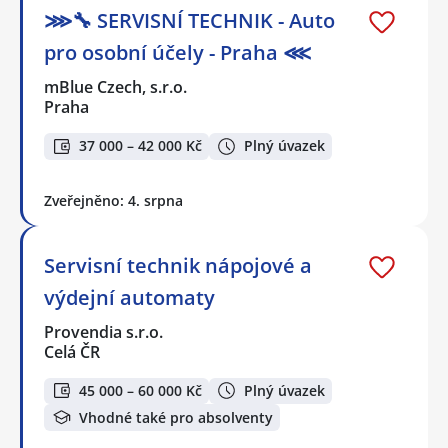
⋙🔧 SERVISNÍ TECHNIK - Auto
pro osobní účely - Praha ⋘
mBlue Czech, s.r.o.
Praha
37 000 – 42 000 Kč
Plný úvazek
Zveřejněno: 4. srpna
Servisní technik nápojové a
výdejní automaty
Provendia s.r.o.
Celá ČR
45 000 – 60 000 Kč
Plný úvazek
Vhodné také pro absolventy