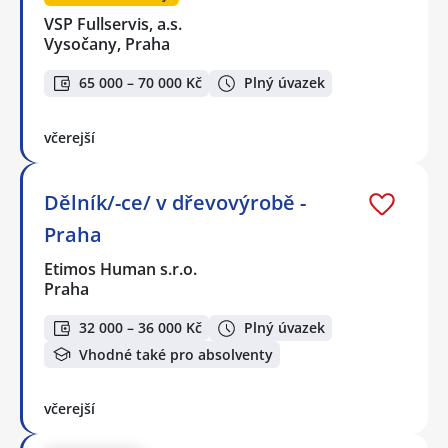
VSP Fullservis, a.s.
Vysočany, Praha
65 000 – 70 000 Kč
Plný úvazek
včerejší
Dělník/-ce/ v dřevovýrobě -
Praha
Etimos Human s.r.o.
Praha
32 000 – 36 000 Kč
Plný úvazek
Vhodné také pro absolventy
včerejší