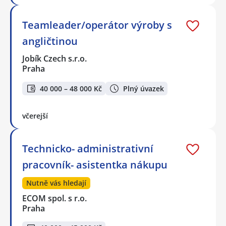
Teamleader/operátor výroby s
angličtinou
Jobík Czech s.r.o.
Praha
40 000 – 48 000 Kč
Plný úvazek
včerejší
Technicko- administrativní
pracovník- asistentka nákupu
Nutně vás hledají
ECOM spol. s r.o.
Praha