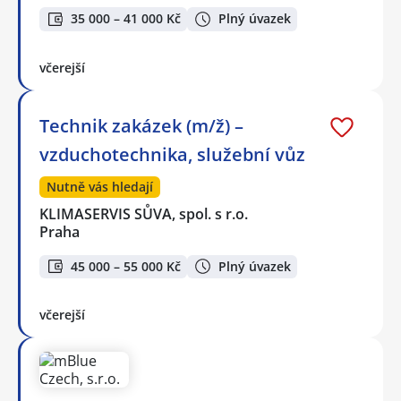
35 000 – 41 000 Kč
Plný úvazek
včerejší
Technik zakázek (m/ž) –
vzduchotechnika, služební vůz
Nutně vás hledají
KLIMASERVIS SŮVA, spol. s r.o.
Praha
45 000 – 55 000 Kč
Plný úvazek
včerejší