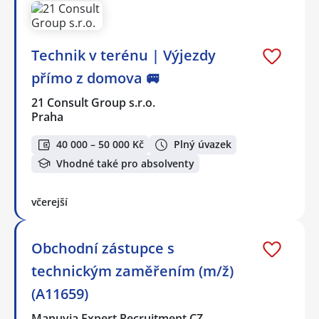
Technik v terénu | Výjezdy
přímo z domova 🚐
21 Consult Group s.r.o.
Praha
40 000 – 50 000 Kč
Plný úvazek
Vhodné také pro absolventy
včerejší
Obchodní zástupce s
technickým zaměřením (m/ž)
(A11659)
Manuvia Expert Recruitment CZ…