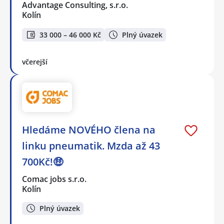
Advantage Consulting, s.r.o.
Kolín
33 000 – 46 000 Kč
Plný úvazek
včerejší
Hledáme NOVÉHO člena na
linku pneumatik. Mzda až 43
700Kč!🤑
Comac jobs s.r.o.
Kolín
Plný úvazek