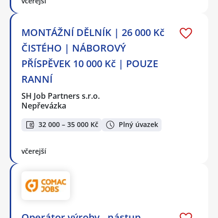
včerejší
MONTÁŽNÍ DĚLNÍK | 26 000 Kč
ČISTÉHO | NÁBOROVÝ
PŘÍSPĚVEK 10 000 Kč | POUZE
RANNÍ
SH Job Partners s.r.o.
Nepřevázka
32 000 – 35 000 Kč
Plný úvazek
včerejší
Operátor výroby - nástup