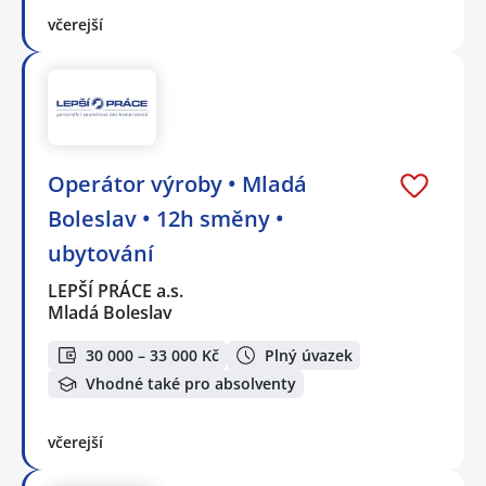
včerejší
Operátor výroby • Mladá
Boleslav • 12h směny •
ubytování
LEPŠÍ PRÁCE a.s.
Mladá Boleslav
30 000 – 33 000 Kč
Plný úvazek
Vhodné také pro absolventy
včerejší