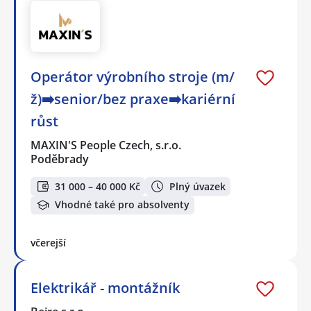
Operátor výrobního stroje (m/
ž)➡️senior/bez praxe➡️kariérní
růst
MAXIN'S People Czech, s.r.o.
Poděbrady
31 000 – 40 000 Kč
Plný úvazek
Vhodné také pro absolventy
včerejší
Elektrikář - montážník