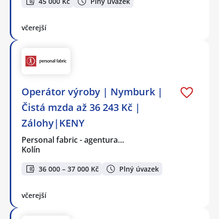
45 000 Kč
Plný úvazek
včerejší
Operátor výroby | Nymburk |
Čistá mzda až 36 243 Kč |
Zálohy|KENY
Personal fabric - agentura…
Kolín
36 000 – 37 000 Kč
Plný úvazek
včerejší