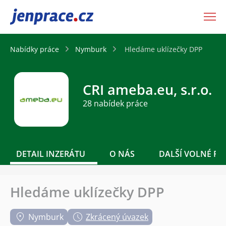
JenPráce.cz
Nabídky práce
Nymburk
Hledáme uklízečky DPP
CRI ameba.eu, s.r.o.
28 nabídek práce
DETAIL INZERÁTU
O NÁS
DALŠÍ VOLNÉ PO
Hledáme uklízečky DPP
Nymburk
Zkrácený úvazek