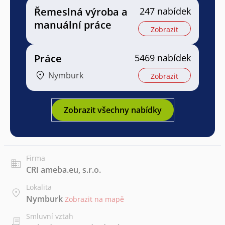
Řemeslná výroba a
247 nabídek
manuální práce
Zobrazit
Práce
5469 nabídek
Nymburk
Zobrazit
Zobrazit všechny nabídky
Firma
CRI ameba.eu, s.r.o.
Lokalita
Nymburk
Zobrazit na mapě
Smluvní vztah