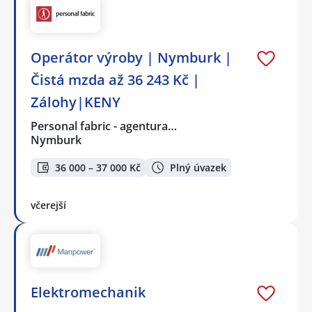
Operátor výroby | Nymburk |
Čistá mzda až 36 243 Kč |
Zálohy|KENY
Personal fabric - agentura…
Nymburk
36 000 – 37 000 Kč
Plný úvazek
včerejší
Elektromechanik