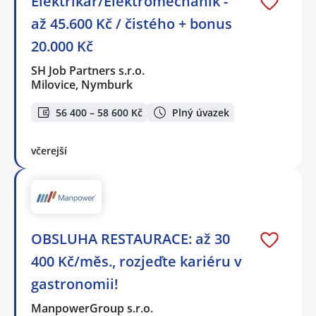
Elektrikář/Elektromechanik -
až 45.600 Kč / čistého + bonus
20.000 Kč
SH Job Partners s.r.o.
Milovice, Nymburk
56 400 – 58 600 Kč
Plný úvazek
včerejší
OBSLUHA RESTAURACE: až 30
400 Kč/měs., rozjeďte kariéru v
gastronomii!
ManpowerGroup s.r.o.