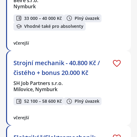
Beire s.r.o.
Nymburk
33 000 – 40 000 Kč
Plný úvazek
Vhodné také pro absolventy
včerejší
Strojní mechanik - 40.800 Kč /
čistého + bonus 20.000 Kč
SH Job Partners s.r.o.
Milovice, Nymburk
52 100 – 58 600 Kč
Plný úvazek
včerejší