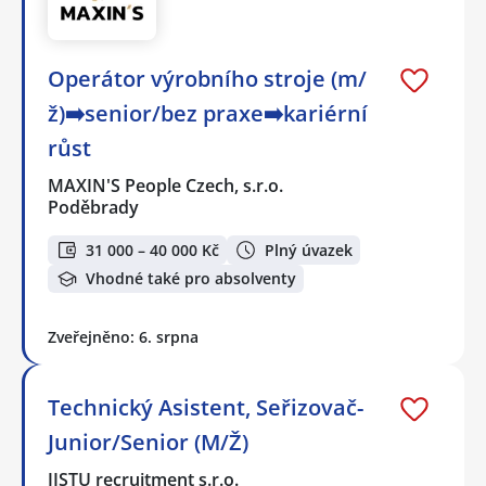
Operátor výrobního stroje (m/
ž)➡️senior/bez praxe➡️kariérní
růst
MAXIN'S People Czech, s.r.o.
Poděbrady
31 000 – 40 000 Kč
Plný úvazek
Vhodné také pro absolventy
Zveřejněno: 6. srpna
Technický Asistent, Seřizovač-
Junior/Senior (M/Ž)
JISTU recruitment s.r.o.