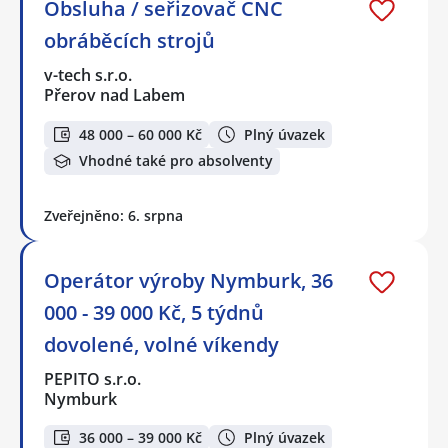
Obsluha / seřizovač CNC
obráběcích strojů
v-tech s.r.o.
Přerov nad Labem
48 000 – 60 000 Kč
Plný úvazek
Vhodné také pro absolventy
Zveřejněno: 6. srpna
Operátor výroby Nymburk, 36
000 - 39 000 Kč, 5 týdnů
dovolené, volné víkendy
PEPITO s.r.o.
Nymburk
36 000 – 39 000 Kč
Plný úvazek