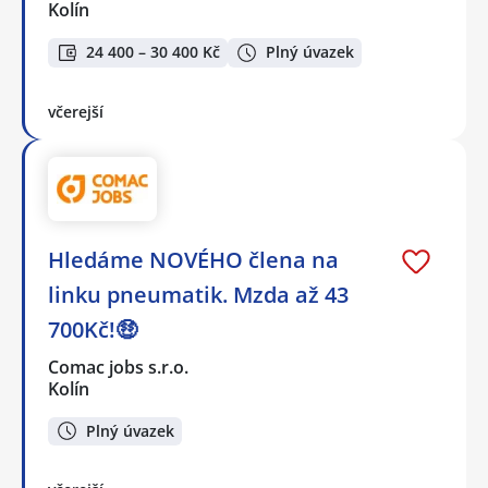
Kolín
24 400 – 30 400 Kč
Plný úvazek
včerejší
Hledáme NOVÉHO člena na
linku pneumatik. Mzda až 43
700Kč!🤑
Comac jobs s.r.o.
Kolín
Plný úvazek