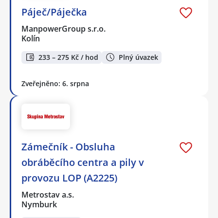
Páječ/Páječka
ManpowerGroup s.r.o.
Kolín
233 – 275 Kč / hod
Plný úvazek
Zveřejněno: 6. srpna
Zámečník - Obsluha
obráběcího centra a pily v
provozu LOP (A2225)
Metrostav a.s.
Nymburk