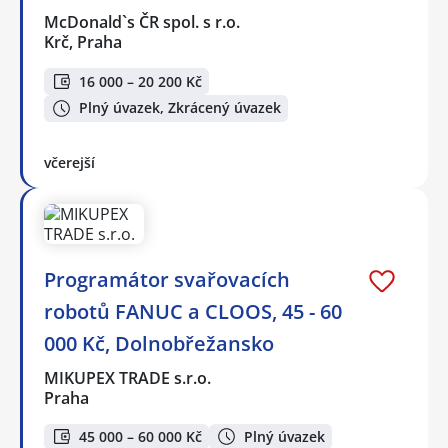
McDonald`s ČR spol. s r.o.
Krč, Praha
16 000 – 20 200 Kč
Plný úvazek, Zkrácený úvazek
včerejší
Programátor svařovacích
robotů FANUC a CLOOS, 45 - 60
000 Kč, Dolnobřežansko
MIKUPEX TRADE s.r.o.
Praha
45 000 – 60 000 Kč
Plný úvazek