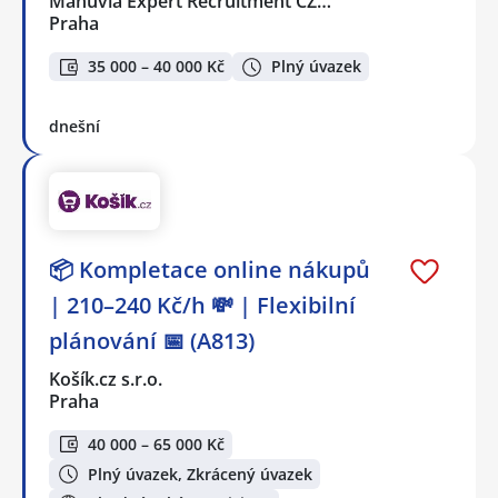
Manuvia Expert Recruitment CZ…
Praha
35 000 – 40 000 Kč
Plný úvazek
dnešní
📦 Kompletace online nákupů
| 210–240 Kč/h 💸 | Flexibilní
plánování 📅 (A813)
Košík.cz s.r.o.
Praha
40 000 – 65 000 Kč
Plný úvazek, Zkrácený úvazek