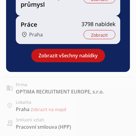
průmysl
Práce
3798 nabídek
Praha
Zobrazit
Zobrazit všechny nabídky
Firma
OPTIMA RECRUITMENT EUROPE, s.r.o.
Lokalita
Praha
Zobrazit na mapě
Smluvní vztah
Pracovní smlouva (HPP)