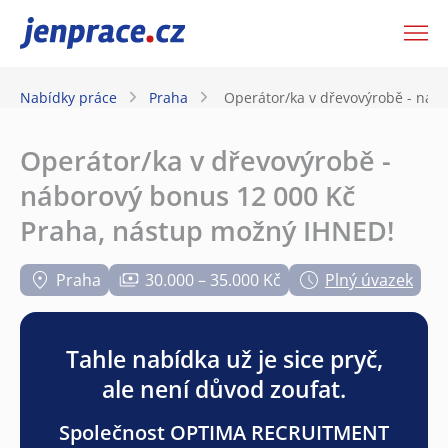
JenPráce.cz
Nabídky práce
Praha
Operátor/ka v dřevovýrobě - náb
Operátor/ka v dřevovýrobě -
náborový bonus 12 000 Kč
Praha, nástup možný IHNED!
Praha
30.000 – 35.000 Kč
Plný úvazek
Tahle nabídka už je sice pryč,
ale není důvod zoufat.
Společnost OPTIMA RECRUITMENT