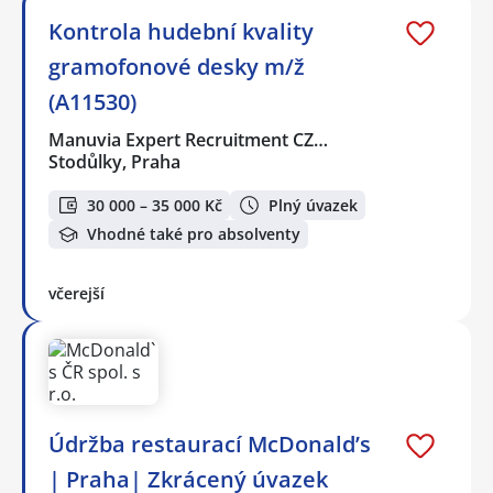
Kontrola hudební kvality
gramofonové desky️ m/ž
(A11530)
Manuvia Expert Recruitment CZ…
Stodůlky, Praha
30 000 – 35 000 Kč
Plný úvazek
Vhodné také pro absolventy
včerejší
Údržba restaurací McDonald’s
| Praha| Zkrácený úvazek