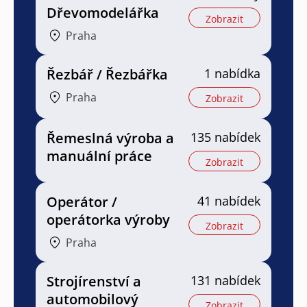
Dřevomodelářka
Zobrazit
Praha
Řezbář / Řezbářka
1 nabídka
Praha
Zobrazit
Řemeslná výroba a
135 nabídek
manuální práce
Zobrazit
Operátor /
41 nabídek
operátorka výroby
Zobrazit
Praha
Strojírenství a
131 nabídek
automobilový
Zobrazit