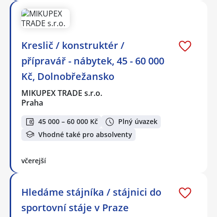
Kreslič / konstruktér /
přípravář - nábytek, 45 - 60 000
Kč, Dolnobřežansko
MIKUPEX TRADE s.r.o.
Praha
45 000 – 60 000 Kč
Plný úvazek
Vhodné také pro absolventy
včerejší
Hledáme stájníka / stájnici do
sportovní stáje v Praze