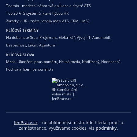
Teamio - moderní náborová aplikace a chytré ATS
Top 20 ATS systémů, které hýbou HR
Zkratky v HR - znáte rozdíly mezi ATS, CRM, LMS?
KLÍČOVÉ TERMÍNY
Na dobu neurčitou
,
Projektant
,
Elektrikář
,
Vývoj
,
IT
,
Automobil
,
Bezpečnost
,
Lékař
,
Agentura
KLÍČOVÁ SLOVA
Mzda
,
Ukončení prac. poměru
,
Hrubá mzda
,
Nadřízený
,
Hodnocení
,
Pochvala
,
Jsem personalista
JenPráce.cz
– nejoblíbenější místo, kde hledat práci a
zaměstnance. Využíváme cookies, viz
podmínky
.