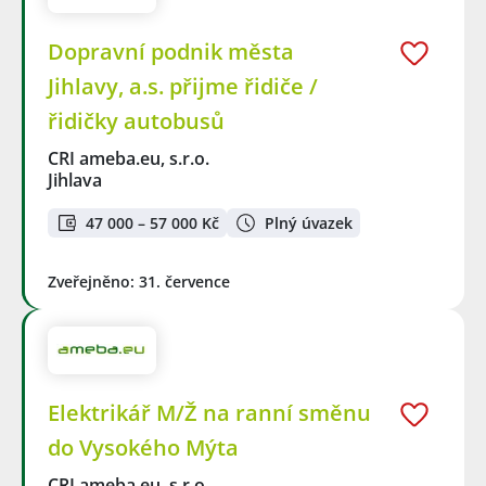
Dopravní podnik města
Jihlavy, a.s. přijme řidiče /
řidičky autobusů
CRI ameba.eu, s.r.o.
Jihlava
47 000 – 57 000 Kč
Plný úvazek
Zveřejněno: 31. července
Elektrikář M/Ž na ranní směnu
do Vysokého Mýta
CRI ameba.eu, s.r.o.