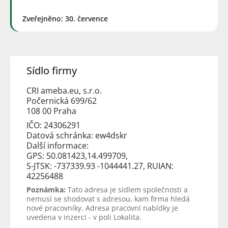
Zveřejněno: 30. července
Sídlo firmy
CRI ameba.eu, s.r.o.
Počernická 699/62
108 00 Praha
IČO: 24306291
Datová schránka: ew4dskr
Další informace:
GPS: 50.081423,14.499709,
S-JTSK: -737339.93 -1044441.27, RUIAN:
42256488
Poznámka:
Tato adresa je sídlem společnosti a
nemusí se shodovat s adresou, kam firma hledá
nové pracovníky. Adresa pracovní nabídky je
uvedena v inzerci - v poli Lokalita.