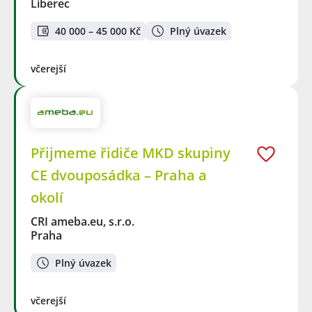
Liberec
40 000 – 45 000 Kč
Plný úvazek
včerejší
Přijmeme řidiče MKD skupiny
CE dvouposádka – Praha a
okolí
CRI ameba.eu, s.r.o.
Praha
Plný úvazek
včerejší