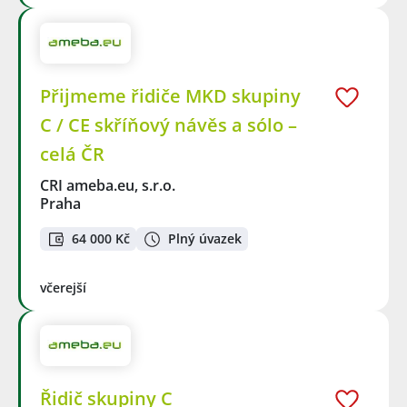
Přijmeme řidiče MKD skupiny
C / CE skříňový návěs a sólo –
celá ČR
CRI ameba.eu, s.r.o.
Praha
64 000 Kč
Plný úvazek
včerejší
Řidič skupiny C