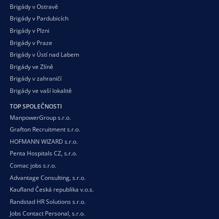
Brigády v Ostravě
Brigády v Pardubicích
Brigády v Plzni
Brigády v Praze
Brigády v Ústí nad Labem
Brigády ve Zlíně
Brigády v zahraničí
Brigády ve vaší
lokalitě
TOP SPOLEČNOSTI
ManpowerGroup s.r.o.
Grafton Recruitment s.r.o.
HOFMANN WIZARD s.r.o.
Penta Hospitals CZ, s.r.o.
Comac jobs s.r.o.
Advantage Consulting, s.r.o.
Kaufland Česká republika v.o.s.
Randstad HR Solutions s.r.o.
Jobs Contact Personal, s.r.o.