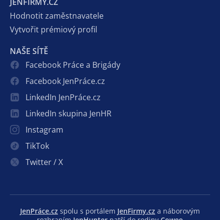
JENFIRMY.CZ
Hodnotit zaměstnavatele
Vytvořit prémiový profil
NAŠE SÍTĚ
Facebook Práce a Brigády
Facebook JenPráce.cz
LinkedIn JenPráce.cz
LinkedIn skupina JenHR
Instagram
TikTok
Twitter / X
JenPráce.cz
spolu s portálem
JenFirmy.cz
a náborovým
rozhraním
JenHunter
patří do rodiny
Coweo