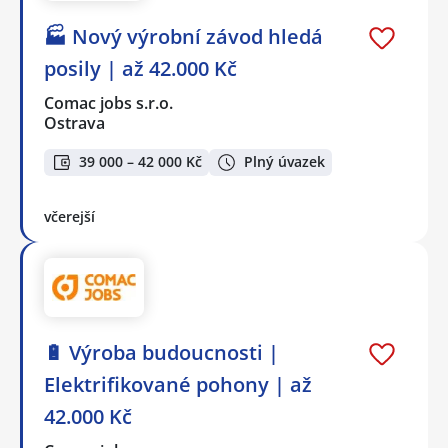
🏭 Nový výrobní závod hledá
posily | až 42.000 Kč
Comac jobs s.r.o.
Ostrava
39 000 – 42 000 Kč
Plný úvazek
včerejší
🔋 Výroba budoucnosti |
Elektrifikované pohony | až
42.000 Kč