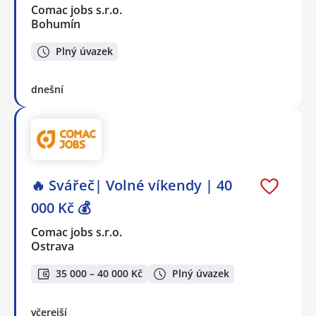
Comac jobs s.r.o.
Bohumín
Plný úvazek
dnešní
🔥 Svářeč| Volné víkendy | 40
000 Kč 💰
Comac jobs s.r.o.
Ostrava
35 000 – 40 000 Kč
Plný úvazek
včerejší