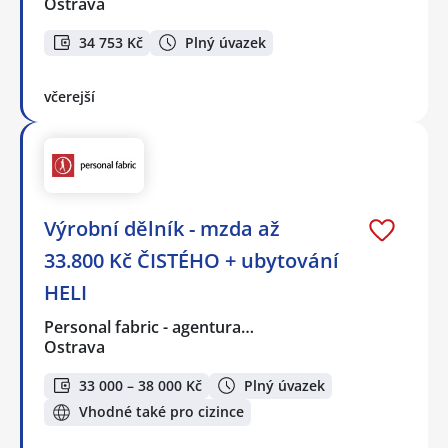
Ostrava
34 753 Kč
Plný úvazek
včerejší
Výrobní dělník - mzda až
33.800 Kč ČISTÉHO + ubytování
HELI
Personal fabric - agentura…
Ostrava
33 000 – 38 000 Kč
Plný úvazek
Vhodné také pro cizince