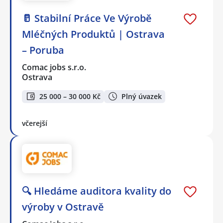
🥛 Stabilní Práce Ve Výrobě
Mléčných Produktů | Ostrava
– Poruba
Comac jobs s.r.o.
Ostrava
25 000 – 30 000 Kč
Plný úvazek
včerejší
🔍 Hledáme auditora kvality do
výroby v Ostravě