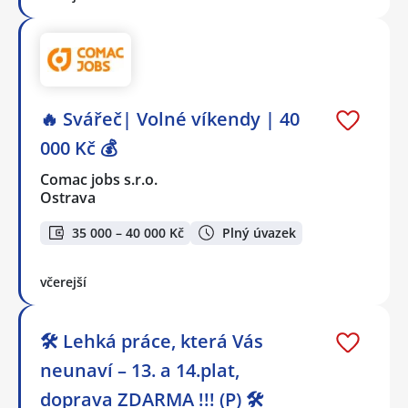
🔥 Svářeč| Volné víkendy | 40
000 Kč 💰
Comac jobs s.r.o.
Ostrava
35 000 – 40 000 Kč
Plný úvazek
včerejší
🛠️ Lehká práce, která Vás
neunaví – 13. a 14.plat,
doprava ZDARMA !!! (P) 🛠️