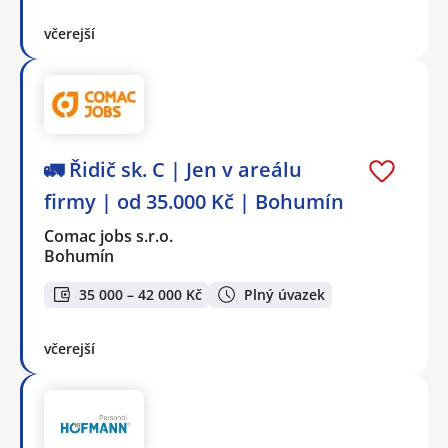
včerejší
🚛 Řidič sk. C | Jen v areálu
firmy | od 35.000 Kč | Bohumín
Comac jobs s.r.o.
Bohumín
35 000 – 42 000 Kč
Plný úvazek
včerejší