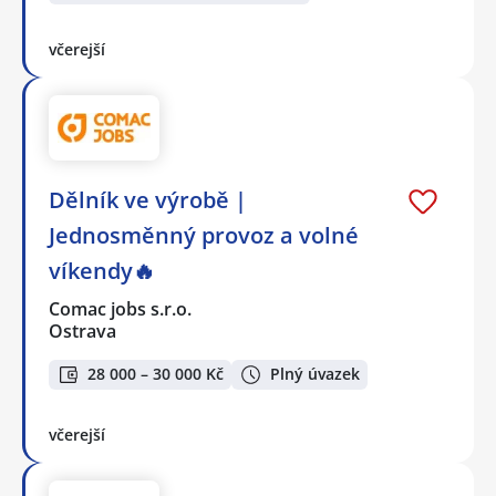
včerejší
Dělník ve výrobě |
Jednosměnný provoz a volné
víkendy🔥
Comac jobs s.r.o.
Ostrava
28 000 – 30 000 Kč
Plný úvazek
včerejší