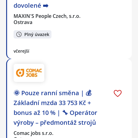
dovolené ➡️
MAXIN'S People Czech, s.r.o.
Ostrava
Plný úvazek
včerejší
🌞 Pouze ranní směna | 💰
Základní mzda 33 753 Kč +
bonus až 10 % | 🔧 Operátor
výroby – předmontáž strojů
Comac jobs s.r.o.