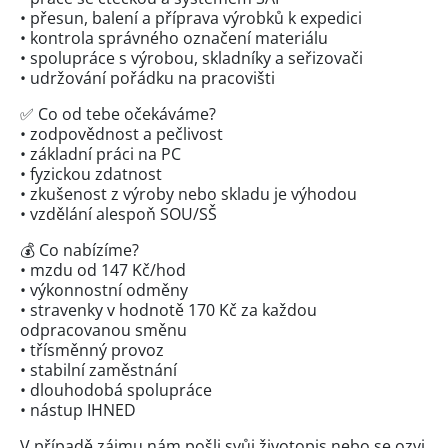
• přesun, balení a příprava výrobků k expedici
• kontrola správného označení materiálu
• spolupráce s výrobou, skladníky a seřizovači
• udržování pořádku na pracovišti
✅ Co od tebe očekáváme?
• zodpovědnost a pečlivost
• základní práci na PC
• fyzickou zdatnost
• zkušenost z výroby nebo skladu je výhodou
• vzdělání alespoň SOU/SŠ
💰 Co nabízíme?
• mzdu od 147 Kč/hod
• výkonnostní odměny
• stravenky v hodnotě 170 Kč za každou
odpracovanou směnu
• třísměnný provoz
• stabilní zaměstnání
• dlouhodobá spolupráce
• nástup IHNED
V případě zájmu nám pošli svůj životopis nebo se ozvi