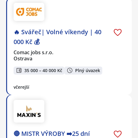
🔥 Svářeč| Volné víkendy | 40
000 Kč 💰
Comac jobs s.r.o.
Ostrava
35 000 – 40 000 Kč
Plný úvazek
včerejší
🔴 MISTR VÝROBY ➡️25 dní