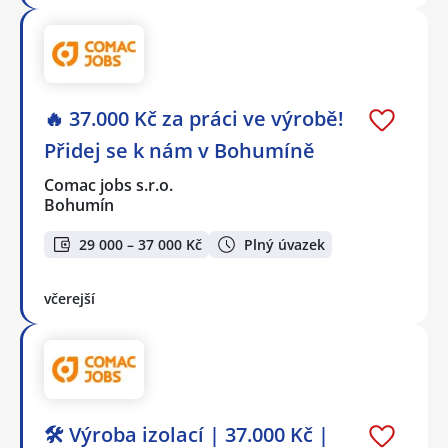
🔥 37.000 Kč za práci ve výrobě!
Přidej se k nám v Bohumíně
Comac jobs s.r.o.
Bohumín
29 000 – 37 000 Kč
Plný úvazek
včerejší
🛠️ Výroba izolací | 37.000 Kč |