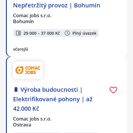
Nepřetržitý provoz | Bohumín
Comac jobs s.r.o.
Bohumín
29 000 – 37 000 Kč
Plný úvazek
včerejší
🔋 Výroba budoucnosti |
Elektrifikované pohony | až
42.000 Kč
Comac jobs s.r.o.
Ostrava