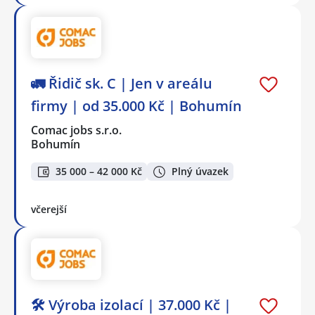
🚛 Řidič sk. C | Jen v areálu
firmy | od 35.000 Kč | Bohumín
Comac jobs s.r.o.
Bohumín
35 000 – 42 000 Kč
Plný úvazek
včerejší
🛠️ Výroba izolací | 37.000 Kč |