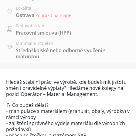
Lokalita
Ostrava
Zobrazit na mapě
Smluvní vztah
Pracovní smlouva (HPP)
Minimální vzdělání
Středoškolské nebo odborné vyučení s
maturitou
Hledáš stabilní práci ve výrobě, kde budeš mít jistotu
směn i pravidelné výplaty? Hledáme nové kolegy na
pozici Operátor – Material Management.
💪 Co budeš dělat?
• manipulace s materiálem (granulát, obaly, výrobky) v
rámci výroby
• zajištění správného výdeje materiálu dle výrobních
požadavků
• práce se čtečkou a systémem SAP