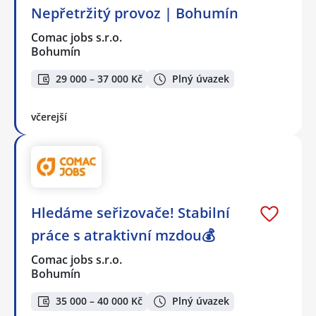
Nepřetržitý provoz | Bohumín
Comac jobs s.r.o.
Bohumín
29 000 – 37 000 Kč
Plný úvazek
včerejší
Hledáme seřizovače! Stabilní
práce s atraktivní mzdou💰
Comac jobs s.r.o.
Bohumín
35 000 – 40 000 Kč
Plný úvazek