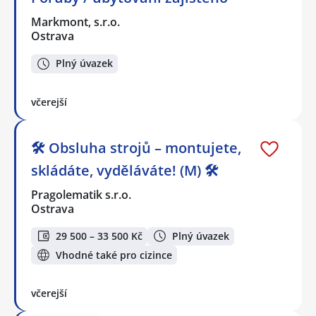
Markmont, s.r.o.
Ostrava
Plný úvazek
včerejší
🛠️ Obsluha strojů – montujete,
skládáte, vyděláváte! (M) 🛠️
Pragolematik s.r.o.
Ostrava
29 500 – 33 500 Kč
Plný úvazek
Vhodné také pro cizince
včerejší