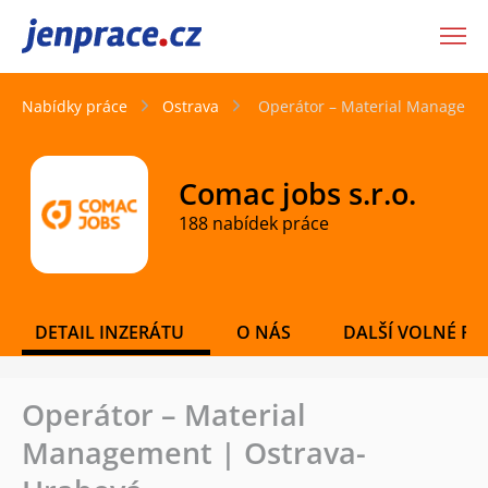
JenPráce.cz
Nabídky práce
Ostrava
Operátor – Material Manageme
Comac jobs s.r.o.
188 nabídek práce
DETAIL INZERÁTU
O NÁS
DALŠÍ VOLNÉ PO
Operátor – Material
Management | Ostrava-