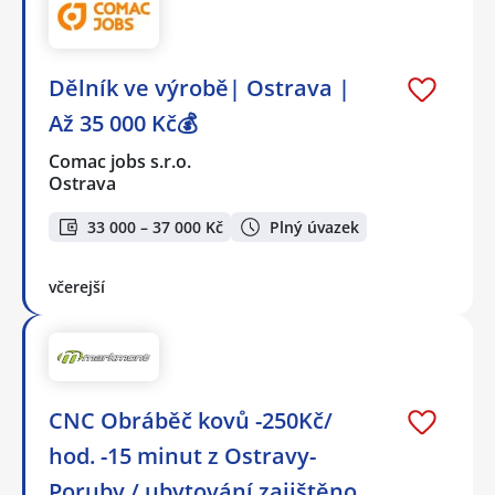
Dělník ve výrobě| Ostrava |
Až 35 000 Kč💰
Comac jobs s.r.o.
Ostrava
33 000 – 37 000 Kč
Plný úvazek
včerejší
CNC Obráběč kovů -250Kč/
hod. -15 minut z Ostravy-
Poruby / ubytování zajištěno