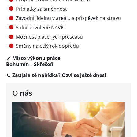
Příplatky za směnnost
Závodní jídelnu v areálu a příspěvek na stravu
5 dní dovolené NAVÍC
Možnost placených přesčasů
Směny na celý rok dopředu
📍
Místo výkonu práce
Bohumín – Skřečoň
📞
Zaujala tě nabídka? Ozvi se ještě dnes!
O nás