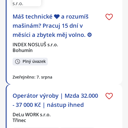
Máš technické 🩶 a rozumíš
mašinám? Pracuj 15 dní v
měsíci a zbytek měj volno. ⚙
INDEX NOSLUŠ s.r.o.
Bohumín
Plný úvazek
Zveřejněno: 7. srpna
Operátor výroby | Mzda 32.000
- 37 000 Kč | nástup ihned
DeLu WORK s.r.o.
Třinec