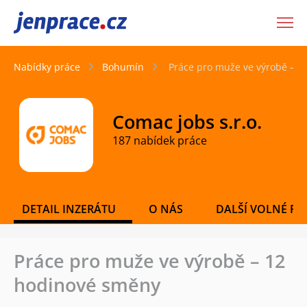
JenPráce.cz
Nabídky práce
Bohumín
Práce pro muže ve výrobě – 
Comac jobs s.r.o.
187 nabídek práce
DETAIL INZERÁTU
O NÁS
DALŠÍ VOLNÉ PO
Práce pro muže ve výrobě – 12
hodinové směny