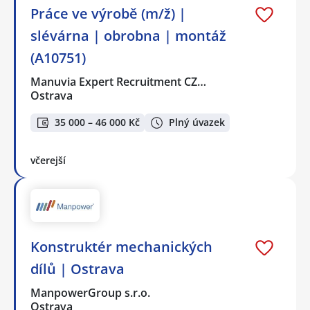
Práce ve výrobě (m/ž) |
slévárna | obrobna | montáž
(A10751)
Manuvia Expert Recruitment CZ…
Ostrava
35 000 – 46 000 Kč
Plný úvazek
včerejší
Konstruktér mechanických
dílů | Ostrava
ManpowerGroup s.r.o.
Ostrava