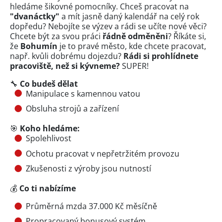
hledáme šikovné pomocníky. Chceš pracovat na
"dvanáctky"
a mít jasně daný kalendář na celý rok
dopředu? Nebojíte se výzev a rádi se učíte nové věci?
Chcete být za svou práci
řádně odměněni
? Říkáte si,
že
Bohumín
je to pravé město, kde chcete pracovat,
např. kvůli dobrému dojezdu?
Rádi si prohlídnete
pracoviště, než si kývneme?
SUPER!
🔧
Co budeš dělat
Manipulace s kamennou vatou
Obsluha strojů a zařízení
🎯
Koho hledáme:
Spolehlivost
Ochotu pracovat v nepřetržitém provozu
Zkušenosti z výroby jsou nutností
💰
Co ti nabízíme
Průměrná mzda 37.000 Kč měsíčně
Propracovaný bonusový systém