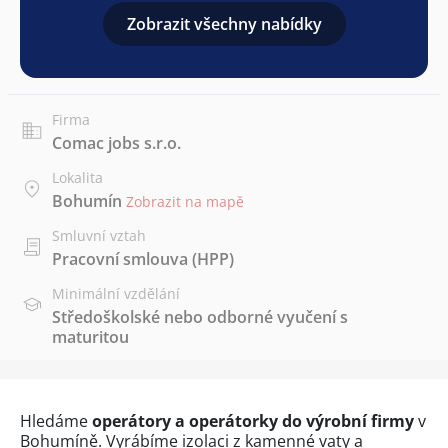
Zobrazit všechny nabídky
Firma
Comac jobs s.r.o.
Lokalita
Bohumín
Zobrazit na mapě
Smluvní vztah
Pracovní smlouva (HPP)
Minimální vzdělání
Středoškolské nebo odborné vyučení s
maturitou
Hledáme
operátory a operátorky do výrobní firmy
v
Bohumíně. Vyrábíme izolaci z kamenné vaty a