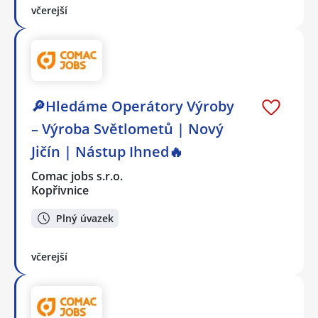
včerejší
🔎Hledáme Operátory Výroby
– Výroba Světlometů | Nový
Jičín | Nástup Ihned🔥
Comac jobs s.r.o.
Kopřivnice
Plný úvazek
včerejší