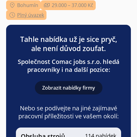
Bohumín
29.000 – 37.000 Kč
Plný úvazek
Tahle nabídka už je sice pryč,
ale není důvod zoufat.
Společnost Comac jobs s.r.o. hledá
pracovníky i na další pozice:
Zobrazit nabídky firmy
Nebo se podívejte na jiné zajímavé
pracovní příležitosti ve vašem okolí:
Obsluha strojů
114 nabídek