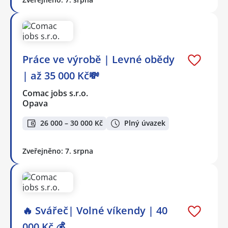
Práce ve výrobě | Levné obědy
| až 35 000 Kč💸
Comac jobs s.r.o.
Opava
26 000 – 30 000 Kč
Plný úvazek
Zveřejněno: 7. srpna
🔥 Svářeč| Volné víkendy | 40
000 Kč 💰