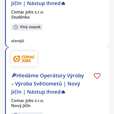
Jičín | Nástup Ihned🔥
Comac jobs s.r.o.
Studénka
Plný úvazek
včerejší
🔎Hledáme Operátory Výroby
– Výroba Světlometů | Nový
Jičín | Nástup Ihned🔥
Comac jobs s.r.o.
Nový Jičín