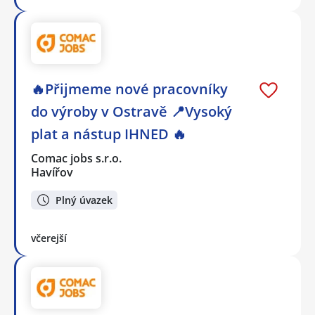
🔥Přijmeme nové pracovníky
do výroby v Ostravě 📍Vysoký
plat a nástup IHNED 🔥
Comac jobs s.r.o.
Havířov
Plný úvazek
včerejší