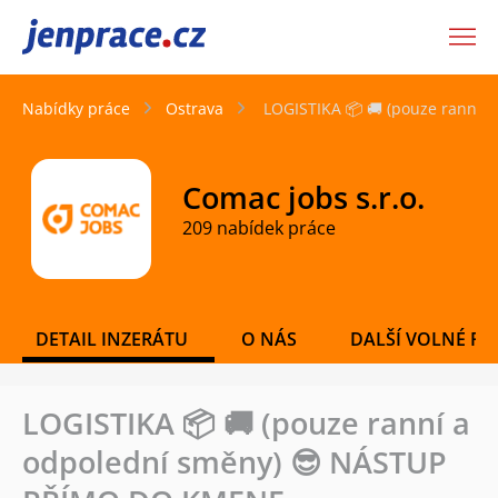
JenPráce.cz
Nabídky práce
Ostrava
LOGISTIKA 📦 🚚 (pouze ranní
Comac jobs s.r.o.
209 nabídek práce
DETAIL INZERÁTU
O NÁS
DALŠÍ VOLNÉ PO
LOGISTIKA 📦 🚚 (pouze ranní a
odpolední směny) 😎 NÁSTUP