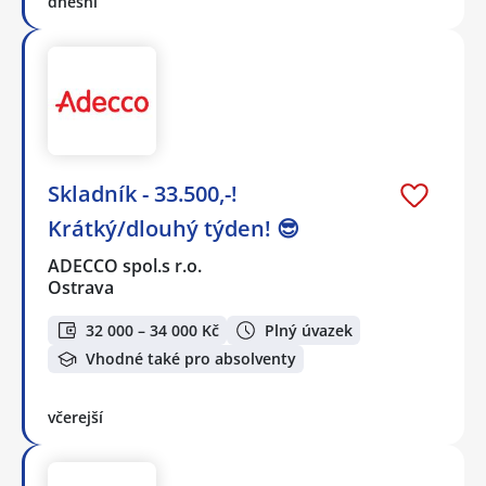
dnešní
Skladník - 33.500,-!
Krátký/dlouhý týden! 😎
ADECCO spol.s r.o.
Ostrava
32 000 – 34 000 Kč
Plný úvazek
Vhodné také pro absolventy
včerejší