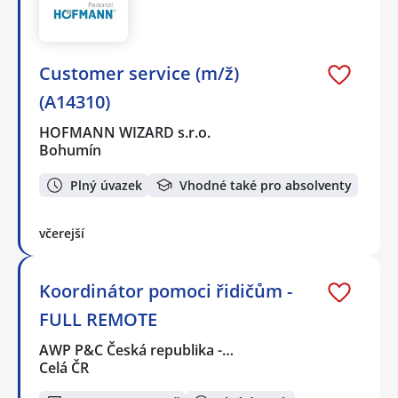
Customer service (m/ž)
(A14310)
HOFMANN WIZARD s.r.o.
Bohumín
Plný úvazek
Vhodné také pro absolventy
včerejší
Koordinátor pomoci řidičům -
FULL REMOTE
AWP P&C Česká republika -…
Celá ČR