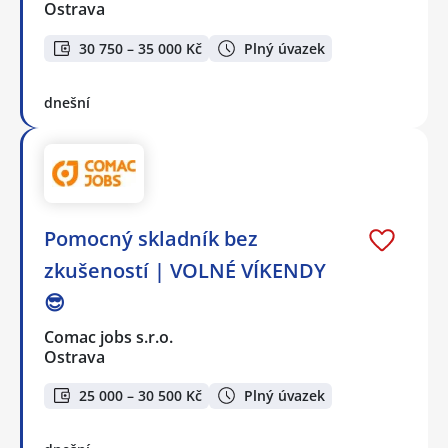
Ostrava
30 750 – 35 000 Kč
Plný úvazek
dnešní
Pomocný skladník bez
zkušeností | VOLNÉ VÍKENDY
😎
Comac jobs s.r.o.
Ostrava
25 000 – 30 500 Kč
Plný úvazek