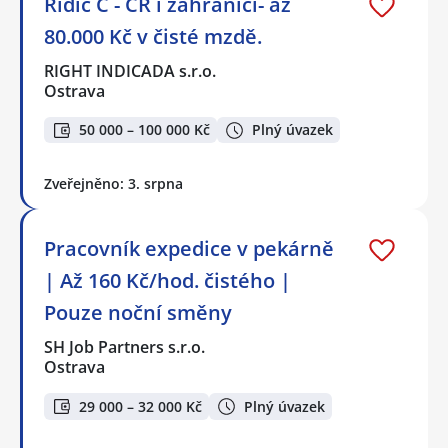
Řidič C - ČR i zahraničí- až
80.000 Kč v čisté mzdě.
RIGHT INDICADA s.r.o.
Ostrava
50 000 – 100 000 Kč
Plný úvazek
Zveřejněno: 3. srpna
Pracovník expedice v pekárně
| Až 160 Kč/hod. čistého |
Pouze noční směny
SH Job Partners s.r.o.
Ostrava
29 000 – 32 000 Kč
Plný úvazek