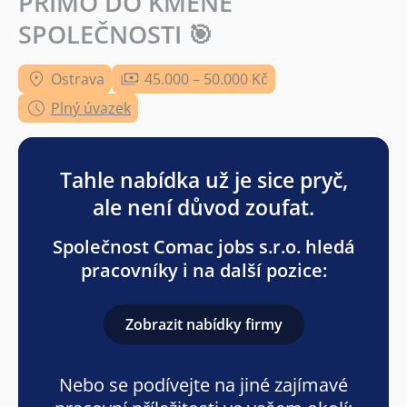
PŘÍMO DO KMENE
SPOLEČNOSTI 🎯
Ostrava
45.000 – 50.000 Kč
Plný úvazek
Tahle nabídka už je sice pryč,
ale není důvod zoufat.
Společnost Comac jobs s.r.o. hledá
pracovníky i na další pozice:
Zobrazit nabídky firmy
Nebo se podívejte na jiné zajímavé