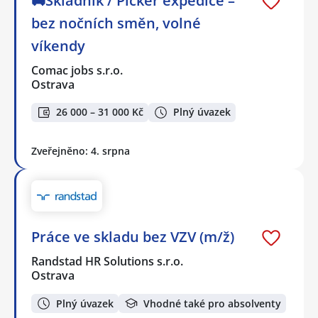
🚚Skladník / Picker expedice –
bez nočních směn, volné
víkendy
Comac jobs s.r.o.
Ostrava
26 000 – 31 000 Kč
Plný úvazek
Zveřejněno: 4. srpna
Práce ve skladu bez VZV (m/ž)
Randstad HR Solutions s.r.o.
Ostrava
Plný úvazek
Vhodné také pro absolventy