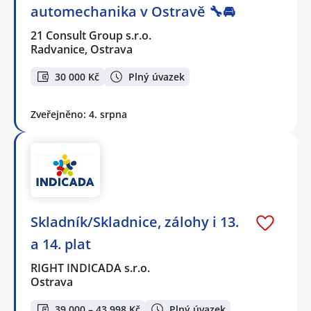
automechanika v Ostravě 🔧🚘
21 Consult Group s.r.o.
Radvanice, Ostrava
30 000 Kč
Plný úvazek
Zveřejněno: 4. srpna
Skladník/Skladnice, zálohy i 13.
a 14. plat
RIGHT INDICADA s.r.o.
Ostrava
39 000 – 43 998 Kč
Plný úvazek