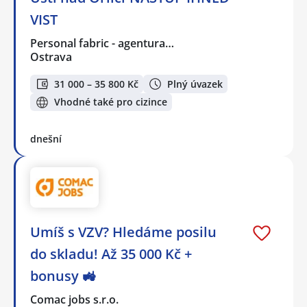
VIST
Personal fabric - agentura…
Ostrava
31 000 – 35 800 Kč
Plný úvazek
Vhodné také pro cizince
dnešní
Umíš s VZV? Hledáme posilu
do skladu! Až 35 000 Kč +
bonusy 🚜
Comac jobs s.r.o.