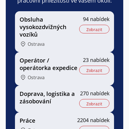
pracovní příležitosti ve vašem okolí:
Obsluha
94 nabídek
vysokozdvižných
Zobrazit
vozíků
Ostrava
Operátor /
23 nabídek
operátorka expedice
Zobrazit
Ostrava
Doprava, logistika a
270 nabídek
zásobování
Zobrazit
Práce
2204 nabídek