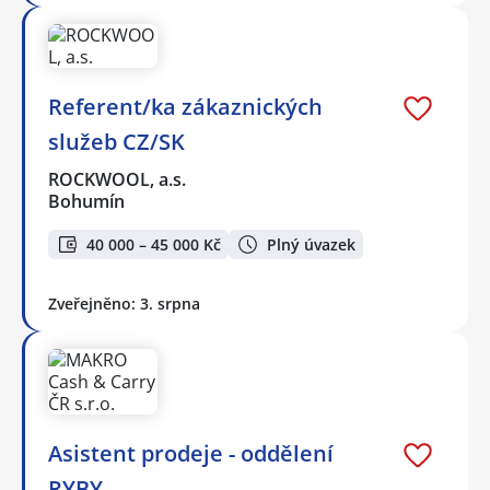
Referent/ka zákaznických
služeb CZ/SK
ROCKWOOL, a.s.
Bohumín
40 000 – 45 000 Kč
Plný úvazek
Zveřejněno: 3. srpna
Asistent prodeje - oddělení
RYBY