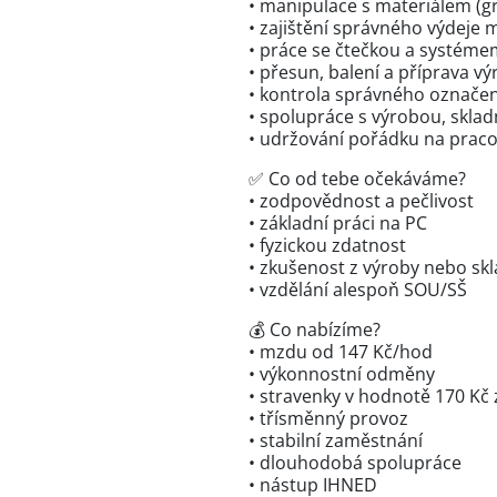
• manipulace s materiálem (gr
• zajištění správného výdeje 
• práce se čtečkou a systém
• přesun, balení a příprava vý
• kontrola správného označen
• spolupráce s výrobou, skladn
• udržování pořádku na praco
✅ Co od tebe očekáváme?
• zodpovědnost a pečlivost
• základní práci na PC
• fyzickou zdatnost
• zkušenost z výroby nebo sk
• vzdělání alespoň SOU/SŠ
💰 Co nabízíme?
• mzdu od 147 Kč/hod
• výkonnostní odměny
• stravenky v hodnotě 170 K
• třísměnný provoz
• stabilní zaměstnání
• dlouhodobá spolupráce
• nástup IHNED