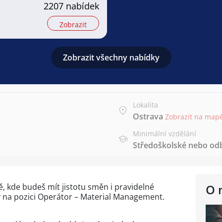
2207 nabídek
Zobrazit
Zobrazit všechny nabídky
Lokalita
Ostrava
Zobrazit na map
Minimální vzdělání
Středoškolské nebo od
ě, kde budeš mít jistotu směn i pravidelné
O 
 na pozici Operátor – Material Management.