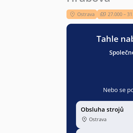
Ostrava
27.000 – 31
Tahle nab
Společno
Nebo se pod
Obsluha strojů
Ostrava