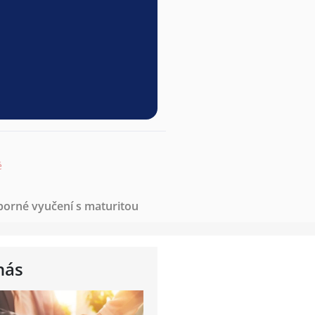
ě
borné vyučení s maturitou
nás