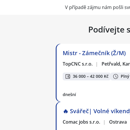
V případě zájmu nám pošli svů
Podívejte 
Mistr - Zámečník (Ž/M)
TopCNC s.r.o.
|
Petřvald, Ka
36 000 – 42 000 Kč
Plný
dnešní
🔥 Svářeč| Volné víkendy
Comac jobs s.r.o.
|
Ostrava