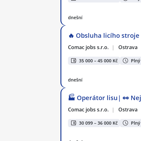
dnešní
🔥 Obsluha licího stroj
Comac jobs s.r.o.
|
Ostrava
35 000 – 45 000 Kč
Plný
dnešní
🏭 Operátor lisu| 👀 Ne
Comac jobs s.r.o.
|
Ostrava
30 099 – 36 000 Kč
Plný