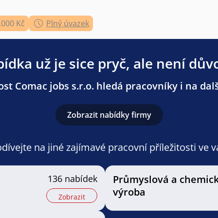
.000 Kč
Plný úvazek
ídka už je sice pryč, ale není dův
st Comac jobs s.r.o. hledá pracovníky i na dalš
Zobrazit nabídky firmy
ívejte na jiné zajímavé pracovní příležitosti ve 
136 nabídek
Průmyslová a chemic
výroba
Zobrazit