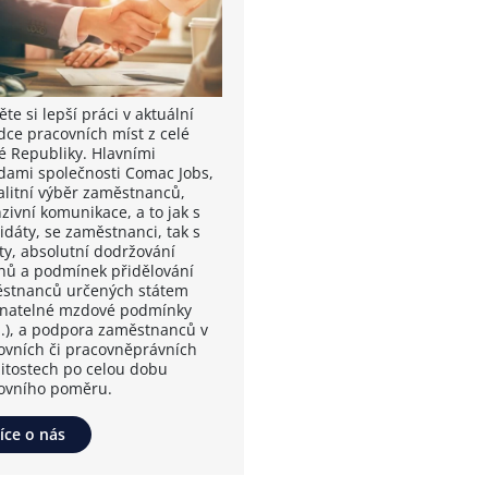
te si lepší práci v aktuální
dce pracovních míst z celé
é Republiky. Hlavními
dami společnosti Comac Jobs,
valitní výběr zaměstnanců,
zivní komunikace, a to jak s
idáty, se zaměstnanci, tak s
nty, absolutní dodržování
nů a podmínek přidělování
stnanců určených státem
vnatelné mzdové podmínky
.), a podpora zaměstnanců v
ovních či pracovněprávních
žitostech po celou dobu
ovního poměru.
íce o nás