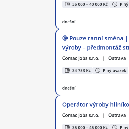
35 000 – 40 000 Kč
Plný
dnešní
🌞 Pouze ranní směna | 
výroby – předmontáž st
Comac jobs s.r.o.
|
Ostrava
34 753 Kč
Plný úvazek
dnešní
Operátor výroby hliníko
Comac jobs s.r.o.
|
Ostrava
35 000 – 45 000 Kč
Plný