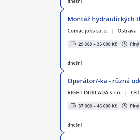
dnešní
Montáž hydraulických t
Comac jobs s.r.o.
|
Ostrava
29 989 – 35 000 Kč
Plný
dnešní
Operátor/-ka - různá od
RIGHT INDICADA s.r.o.
|
Ost
37 000 – 46 000 Kč
Plný
dnešní