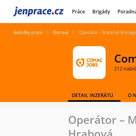
JenPráce.cz
Práce
Brigády
Poradn
Nabídky práce
Ostrava
Operátor – Material Manag
Coma
212 nabí
DETAIL INZERÁTU
O 
Operátor – 
Hrabová