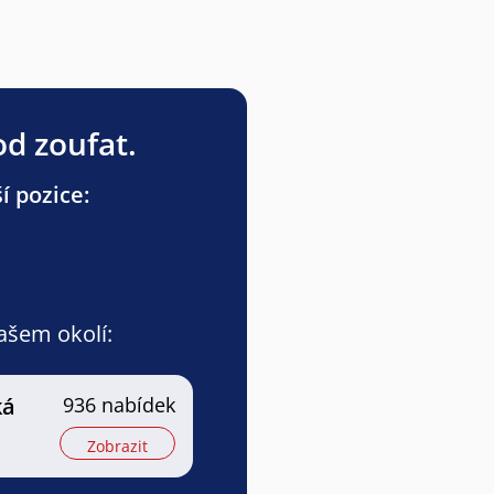
od zoufat.
í pozice:
vašem okolí:
ká
936 nabídek
Zobrazit