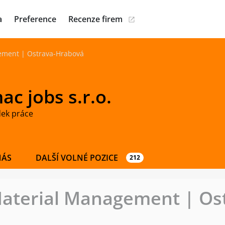
a
Preference
Recenze firem
ement | Ostrava-Hrabová
c jobs s.r.o.
dek práce
NÁS
DALŠÍ VOLNÉ POZICE
212
Material Management | Os