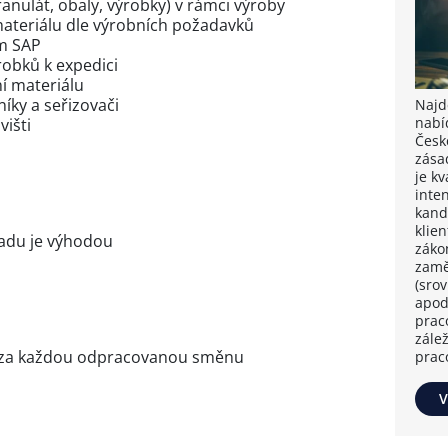
anulát, obaly, výrobky) v rámci výroby
materiálu dle výrobních požadavků
em SAP
robků k expedici
í materiálu
íky a seřizovači
Najdě
nabí
višti
Česk
zása
je k
inten
kand
klie
ladu je výhodou
záko
zamě
(sro
apod
prac
zále
č za každou odpracovanou směnu
prac
V