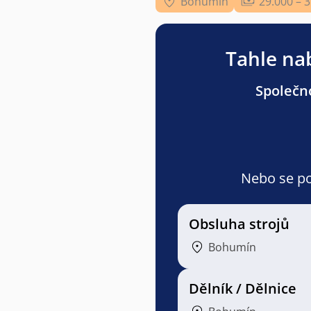
Bohumín
29.000 – 
Tahle nab
Společno
Nebo se pod
Obsluha strojů
Bohumín
Dělník / Dělnice