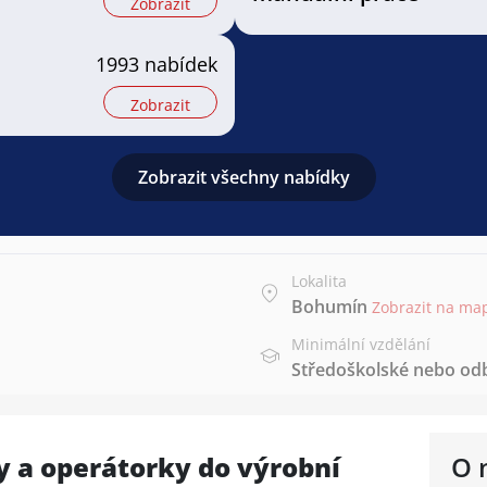
Zobrazit
1993 nabídek
Zobrazit
Zobrazit všechny nabídky
Lokalita
Bohumín
Zobrazit na ma
Minimální vzdělání
Středoškolské nebo od
y a operátorky do výrobní
O 