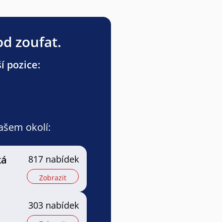
od zoufat.
í pozice:
vašem okolí:
ká
817 nabídek
Zobrazit
303 nabídek