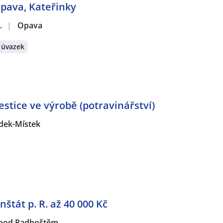
Opava, Kateřinky
.
|
Opava
 úvazek
estice ve výrobě (potravinářství)
dek-Místek
nštát p. R. až 40 000 Kč
 pod Radhoštěm