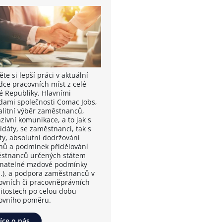
te si lepší práci v aktuální
dce pracovních míst z celé
é Republiky. Hlavními
dami společnosti Comac Jobs,
valitní výběr zaměstnanců,
zivní komunikace, a to jak s
idáty, se zaměstnanci, tak s
nty, absolutní dodržování
nů a podmínek přidělování
stnanců určených státem
vnatelné mzdové podmínky
.), a podpora zaměstnanců v
ovních či pracovněprávních
žitostech po celou dobu
ovního poměru.
íce o nás