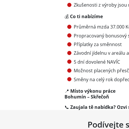
Zkušenosti z výroby jsou 
💰
Co ti nabízíme
Průměrná mzda 37.000 K
Propracovaný bonusový 
Příplatky za směnnost
Závodní jídelnu v areálu 
5 dní dovolené NAVÍC
Možnost placených přes
Směny na celý rok dopře
📍
Místo výkonu práce
Bohumín – Skřečoň
📞
Zaujala tě nabídka? Ozvi 
Podívejte 