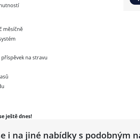
nutností
č měsíčně
systém
a příspěvek na stravu
časů
du
se ještě dnes!
se i na jiné nabídky s podobným 