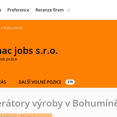
a
Preference
Recenze firem
 v Bohumíně!
c jobs s.r.o.
dek práce
NÁS
DALŠÍ VOLNÉ POZICE
215
rátory výroby v Bohumíně