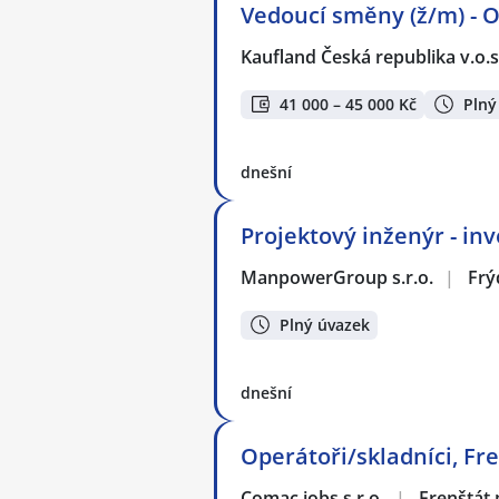
Vedoucí směny (ž/m) - 
Kaufland Česká republika v.o.s
41 000 – 45 000 Kč
Plný
dnešní
Projektový inženýr - inv
ManpowerGroup s.r.o.
|
Frý
Plný úvazek
dnešní
Operátoři/skladníci, Fre
Comac jobs s.r.o.
|
Frenštát