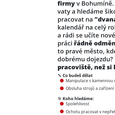
firmy
v Bohumíně. 
vaty a hledáme ši
pracovat na
"dvan
kalendář na celý r
a rádi se učíte nov
práci
řádně odměn
to pravé město, kde
dobrému dojezdu?
pracoviště, než s
🔧
Co budeš dělat
Manipulace s kamennou 
Obsluha strojů a zařízení
🎯
Koho hledáme:
Spolehlivost
Ochotu pracovat v nepře