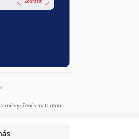
Zobrazit
pě
borné vyučení s maturitou
nás