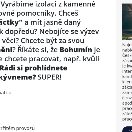
Vyrábíme izolaci z kamenné
kovné pomocníky. Chceš
áctky"
a mít jasně daný
ok dopředu? Nebojíte se výzev
é věci? Chcete být za svou
Najdě
ěni
? Říkáte si, že
Bohumín
je
nabí
Česk
 chcete pracovat, např. kvůli
zása
Rádi si prohlídnete
je k
inten
i kývneme?
SUPER!
kand
klie
záko
vatou
zamě
(sro
apod
prac
zále
prac
tržitém provozu
V