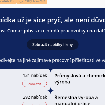
37.000 Kč
Plný úvazek
ídka už je sice pryč, ale není dův
st Comac jobs s.r.o. hledá pracovníky i na dalš
Zobrazit nabídky firmy
ívejte na jiné zajímavé pracovní příležitosti ve 
131 nabídek
Průmyslová a chemic
výroba
Zobrazit
292 nabídek
Řemeslná výroba a
manuální práce