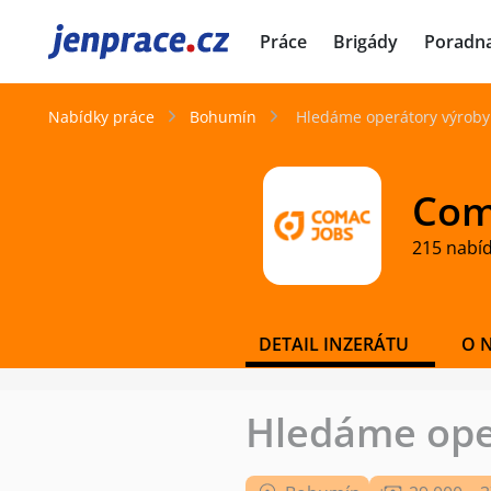
JenPráce.cz
Práce
Brigády
Poradn
Nabídky práce
Bohumín
Hledáme operátory výroby
Coma
215 nabí
DETAIL INZERÁTU
O 
Hledáme ope