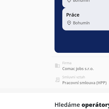
Bohumín
Práce
Bohumín
Firma
Comac jobs s.r.o.
Smluvní vztah
Pracovní smlouva (HPP)
Hledáme
operátor