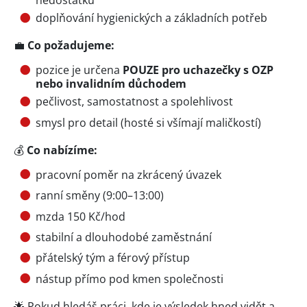
doplňování hygienických a základních potřeb
💼
Co požadujeme:
pozice je určena
POUZE pro uchazečky s OZP
nebo invalidním důchodem
pečlivost, samostatnost a spolehlivost
smysl pro detail (hosté si všímají maličkostí)
💰
Co nabízíme:
pracovní poměr na zkrácený úvazek
ranní směny (9:00–13:00)
mzda 150 Kč/hod
stabilní a dlouhodobé zaměstnání
přátelský tým a férový přístup
nástup přímo pod kmen společnosti
🌟 Pokud hledáš práci, kde je výsledek hned vidět a