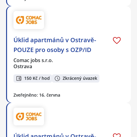
Úklid apartmánů v Ostravě-
POUZE pro osoby s OZP/ID
Comac jobs s.r.o.
Ostrava
150 Kč / hod
Zkrácený úvazek
Zveřejněno: 16. června
Úklid apartmánů v Ostravě-