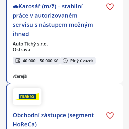
🚗Karosář (m/ž) – stabilní
práce v autorizovaném
servisu s nástupem možným
ihned
Auto Tichý s.r.o.
Ostrava
40 000 – 50 000 Kč
Plný úvazek
včerejší
Obchodní zástupce (segment
HoReCa)