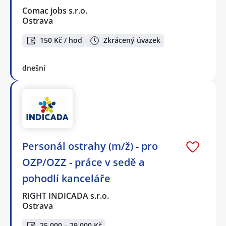
Comac jobs s.r.o.
Ostrava
150 Kč / hod
Zkrácený úvazek
dnešní
Personál ostrahy (m/ž) - pro
OZP/OZZ - práce v sedě a
pohodlí kanceláře
RIGHT INDICADA s.r.o.
Ostrava
25 000 – 29 000 Kč