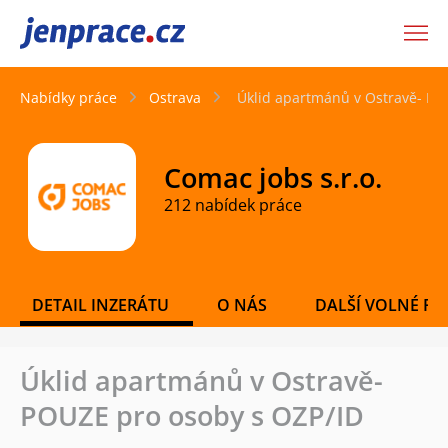
JenPráce.cz
Nabídky práce
Ostrava
Úklid apartmánů v Ostravě- PO
Comac jobs s.r.o.
212 nabídek práce
DETAIL INZERÁTU
O NÁS
DALŠÍ VOLNÉ PO
Úklid apartmánů v Ostravě-
POUZE pro osoby s OZP/ID