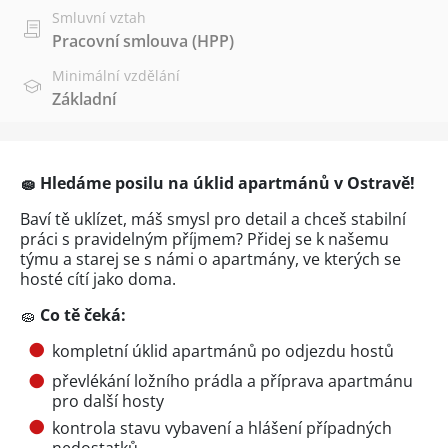
Smluvní vztah
Pracovní smlouva (HPP)
Minimální vzdělání
Základní
🧽 Hledáme posilu na úklid apartmánů v Ostravě!
Baví tě uklízet, máš smysl pro detail a chceš stabilní
práci s pravidelným příjmem? Přidej se k našemu
týmu a starej se s námi o apartmány, ve kterých se
hosté cítí jako doma.
🧽
Co tě čeká:
kompletní úklid apartmánů po odjezdu hostů
převlékání ložního prádla a příprava apartmánu
pro další hosty
kontrola stavu vybavení a hlášení případných
nedostatků