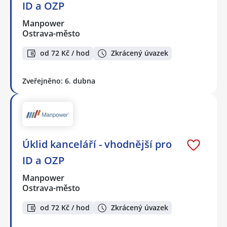
ID a OZP
Manpower
Ostrava-město
od 72 Kč / hod
Zkrácený úvazek
Zveřejněno: 6. dubna
Úklid kanceláří - vhodnější pro
ID a OZP
Manpower
Ostrava-město
od 72 Kč / hod
Zkrácený úvazek