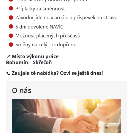
Příplatky za směnnost
Závodní jídelnu v areálu a příspěvek na stravu
5 dní dovolené NAVÍC
Možnost placených přesčasů
Směny na celý rok dopředu
📍
Místo výkonu práce
Bohumín – Skřečoň
📞
Zaujala tě nabídka? Ozvi se ještě dnes!
O nás