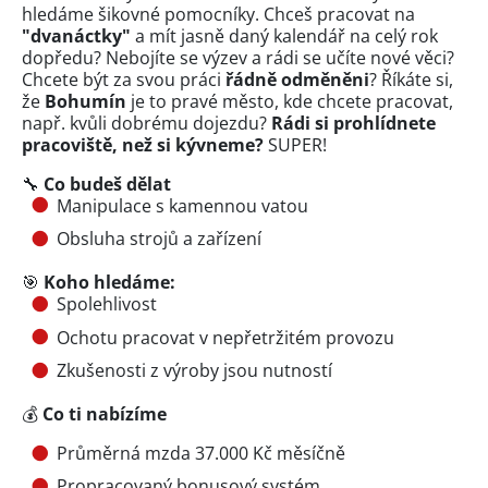
hledáme šikovné pomocníky. Chceš pracovat na
"dvanáctky"
a mít jasně daný kalendář na celý rok
dopředu? Nebojíte se výzev a rádi se učíte nové věci?
Chcete být za svou práci
řádně odměněni
? Říkáte si,
že
Bohumín
je to pravé město, kde chcete pracovat,
např. kvůli dobrému dojezdu?
Rádi si prohlídnete
pracoviště, než si kývneme?
SUPER!
🔧
Co budeš dělat
Manipulace s kamennou vatou
Obsluha strojů a zařízení
🎯
Koho hledáme:
Spolehlivost
Ochotu pracovat v nepřetržitém provozu
Zkušenosti z výroby jsou nutností
💰
Co ti nabízíme
Průměrná mzda 37.000 Kč měsíčně
Propracovaný bonusový systém