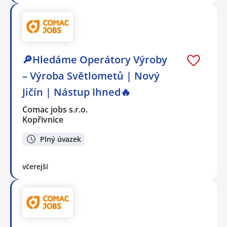
🔎Hledáme Operátory Výroby
– Výroba Světlometů | Nový
Jičín | Nástup Ihned🔥
Comac jobs s.r.o.
Kopřivnice
Plný úvazek
včerejší