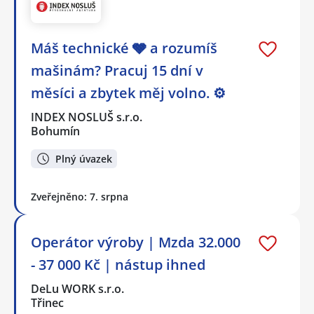
Máš technické 🩶 a rozumíš
mašinám? Pracuj 15 dní v
měsíci a zbytek měj volno. ⚙
INDEX NOSLUŠ s.r.o.
Bohumín
Plný úvazek
Zveřejněno: 7. srpna
Operátor výroby | Mzda 32.000
- 37 000 Kč | nástup ihned
DeLu WORK s.r.o.
Třinec