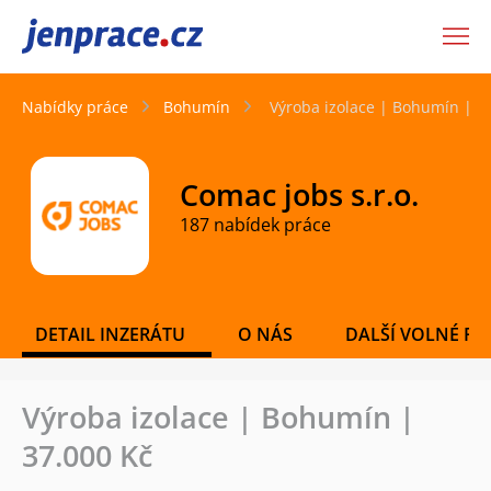
JenPráce.cz
Nabídky práce
Bohumín
Výroba izolace | Bohumín | 3
Comac jobs s.r.o.
187 nabídek práce
DETAIL INZERÁTU
O NÁS
DALŠÍ VOLNÉ PO
Výroba izolace | Bohumín |
37.000 Kč