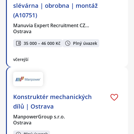
slévárna | obrobna | montáž
(A10751)
Manuvia Expert Recruitment CZ…
Ostrava
35 000 – 46 000 Kč
Plný úvazek
včerejší
Konstruktér mechanických
dílů | Ostrava
ManpowerGroup s.r.o.
Ostrava