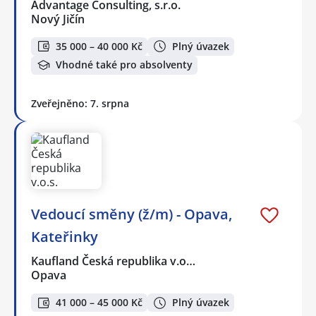
Advantage Consulting, s.r.o.
Nový Jičín
35 000 – 40 000 Kč
Plný úvazek
Vhodné také pro absolventy
Zveřejněno: 7. srpna
Vedoucí směny (ž/m) - Opava,
Kateřinky
Kaufland Česká republika v.o…
Opava
41 000 – 45 000 Kč
Plný úvazek