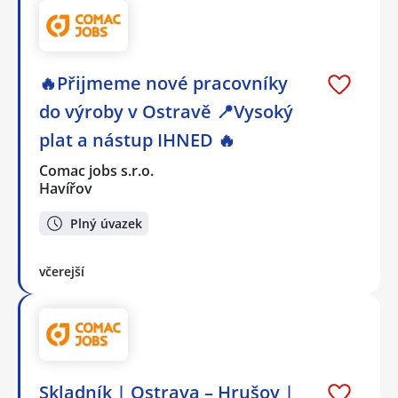
🔥Přijmeme nové pracovníky
do výroby v Ostravě 📍Vysoký
plat a nástup IHNED 🔥
Comac jobs s.r.o.
Havířov
Plný úvazek
včerejší
Skladník | Ostrava – Hrušov |