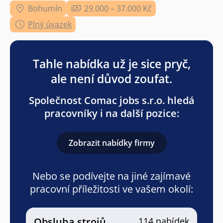
Bohumín
29.000 – 37.000 Kč
Plný úvazek
Tahle nabídka už je sice pryč,
ale není důvod zoufat.
Společnost Comac jobs s.r.o. hledá
pracovníky i na další pozice:
Zobrazit nabídky firmy
Nebo se podívejte na jiné zajímavé
pracovní příležitosti ve vašem okolí:
Obsluha strojů
114 nabídek