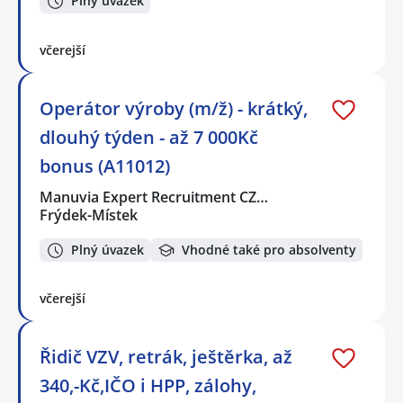
Plný úvazek
včerejší
Operátor výroby (m/ž) - krátký,
dlouhý týden - až 7 000Kč
bonus (A11012)
Manuvia Expert Recruitment CZ…
Frýdek-Místek
Plný úvazek
Vhodné také pro absolventy
včerejší
Řidič VZV, retrák, ještěrka, až
340,-Kč,IČO i HPP, zálohy,