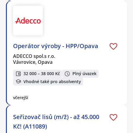
Operátor výroby - HPP/Opava
ADECCO spol.s r.o.
Vávrovice, Opava
32 000 – 38 000 Kč
Plný úvazek
Vhodné také pro absolventy
včerejší
Seřizovač lisů (m/ž) - až 45.000
Kč! (A11089)