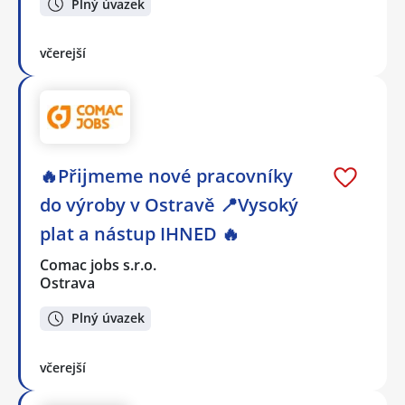
Plný úvazek
včerejší
🔥Přijmeme nové pracovníky
do výroby v Ostravě 📍Vysoký
plat a nástup IHNED 🔥
Comac jobs s.r.o.
Ostrava
Plný úvazek
včerejší