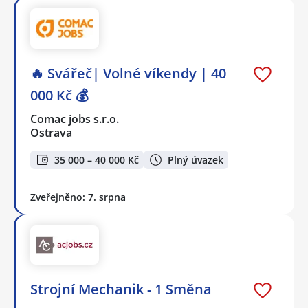
🔥 Svářeč| Volné víkendy | 40
000 Kč 💰
Comac jobs s.r.o.
Ostrava
35 000 – 40 000 Kč
Plný úvazek
Zveřejněno: 7. srpna
Strojní Mechanik - 1 Směna