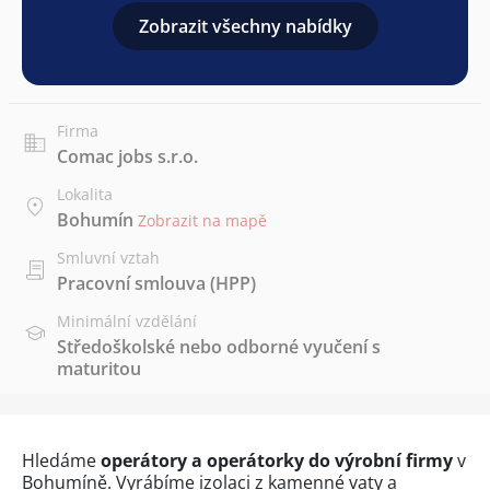
Zobrazit všechny nabídky
Firma
Comac jobs s.r.o.
Lokalita
Bohumín
Zobrazit na mapě
Smluvní vztah
Pracovní smlouva (HPP)
Minimální vzdělání
Středoškolské nebo odborné vyučení s
maturitou
Hledáme
operátory a operátorky do výrobní firmy
v
Bohumíně. Vyrábíme izolaci z kamenné vaty a