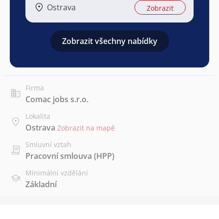
Ostrava
Zobrazit
Zobrazit všechny nabídky
Firma
Comac jobs s.r.o.
Lokalita
Ostrava
Zobrazit na mapě
Smluvní vztah
Pracovní smlouva (HPP)
Minimální vzdělání
Základní