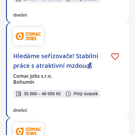
dnešní
Hledáme seřizovače! Stabilní
práce s atraktivní mzdou💰
Comac jobs s.r.o.
Bohumín
35 000 – 40 000 Kč
Plný úvazek
dnešní