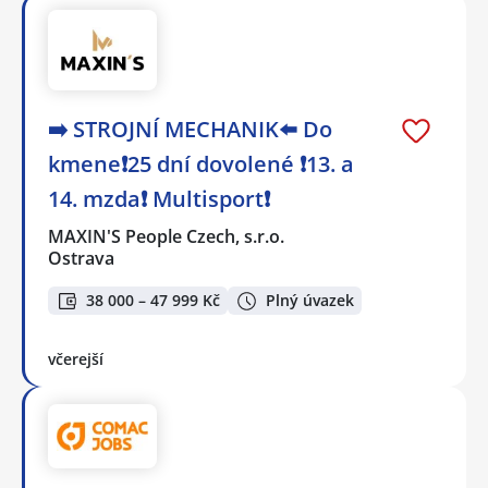
➡️ STROJNÍ MECHANIK⬅️ Do
kmene❗25 dní dovolené ❗13. a
14. mzda❗ Multisport❗
MAXIN'S People Czech, s.r.o.
Ostrava
38 000 – 47 999 Kč
Plný úvazek
včerejší