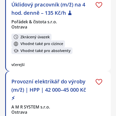
Úklidový pracovník (m/ž) na 4
hod. denně – 135 Kč/h 🧹
Pořádek & čistota s.r.o.
Ostrava
Zkrácený úvazek
Vhodné také pro cizince
Vhodné také pro absolventy
včerejší
Provozní elektrikář do výroby
(m/ž) | HPP | 42 000–45 000 Kč
⚡
A M R SYSTEM s.r.o.
Ostrava