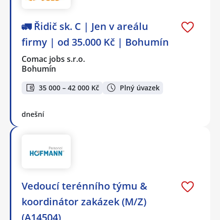
🚛 Řidič sk. C | Jen v areálu
firmy | od 35.000 Kč | Bohumín
Comac jobs s.r.o.
Bohumín
35 000 – 42 000 Kč
Plný úvazek
dnešní
Vedoucí terénního týmu &
koordinátor zakázek (M/Z)
(A14504)