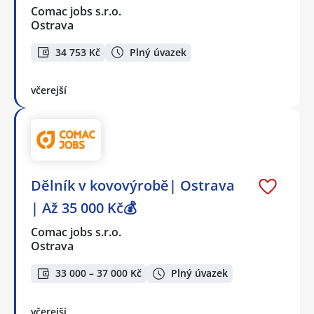
Comac jobs s.r.o.
Ostrava
34 753 Kč
Plný úvazek
včerejší
Dělník v kovovýrobě| Ostrava
| Až 35 000 Kč💰
Comac jobs s.r.o.
Ostrava
33 000 – 37 000 Kč
Plný úvazek
včerejší