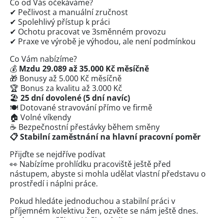
Co od Vás očekáváme?
✔ Pečlivost a manuální zručnost
✔ Spolehlivý přístup k práci
✔ Ochotu pracovat ve 3směnném provozu
✔ Praxe ve výrobě je výhodou, ale není podmínkou
Co Vám nabízíme?
💰
Mzdu 29.089 až 35.000 Kč měsíčně
🎁 Bonusy až 5.000 Kč měsíčně
🏆 Bonus za kvalitu až 3.000 Kč
🏖
25 dní dovolené (5 dní navíc)
🍽 Dotované stravování přímo ve firmě
🏠 Volné víkendy
☕ Bezpečnostní přestávky během směny
📋 Stabilní zaměstnání na hlavní pracovní poměr
Přijďte se nejdříve podívat
👀 Nabízíme prohlídku pracoviště ještě před
nástupem, abyste si mohla udělat vlastní představu o
prostředí i náplni práce.
Pokud hledáte jednoduchou a stabilní práci v
příjemném kolektivu žen, ozvěte se nám ještě dnes.