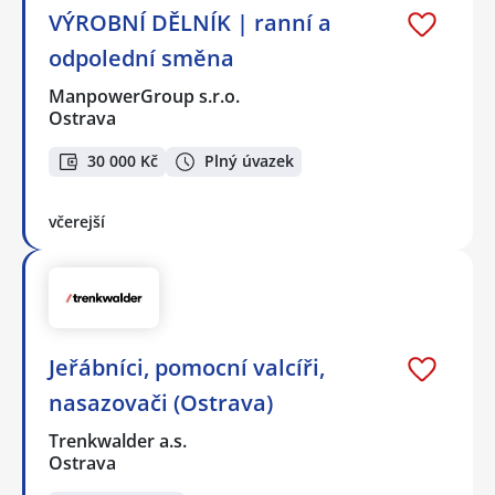
VÝROBNÍ DĚLNÍK | ranní a
odpolední směna
ManpowerGroup s.r.o.
Ostrava
30 000 Kč
Plný úvazek
včerejší
Jeřábníci, pomocní valcíři,
nasazovači (Ostrava)
Trenkwalder a.s.
Ostrava