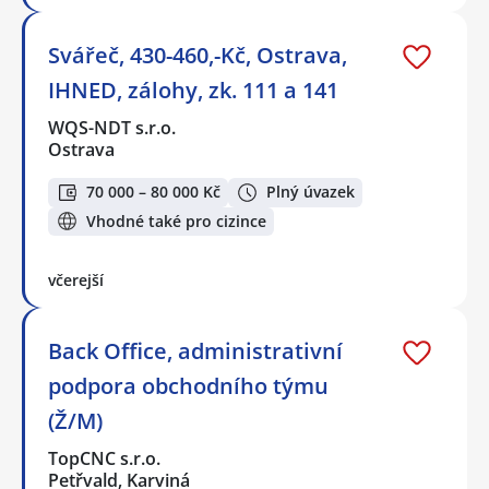
Svářeč, 430-460,-Kč, Ostrava,
IHNED, zálohy, zk. 111 a 141
WQS-NDT s.r.o.
Ostrava
70 000 – 80 000 Kč
Plný úvazek
Vhodné také pro cizince
včerejší
Back Office, administrativní
podpora obchodního týmu
(Ž/M)
TopCNC s.r.o.
Petřvald, Karviná