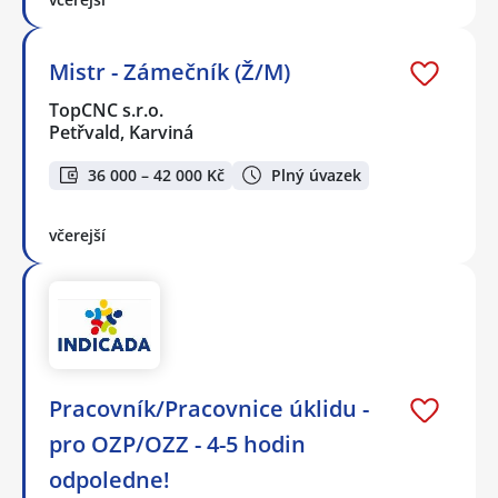
Mistr - Zámečník (Ž/M)
TopCNC s.r.o.
Petřvald, Karviná
36 000 – 42 000 Kč
Plný úvazek
včerejší
Pracovník/Pracovnice úklidu -
pro OZP/OZZ - 4-5 hodin
odpoledne!