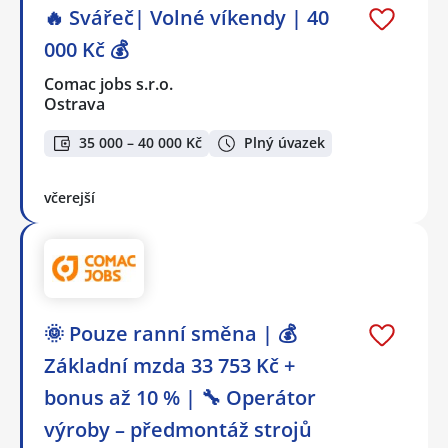
🔥 Svářeč| Volné víkendy | 40
000 Kč 💰
Comac jobs s.r.o.
Ostrava
35 000 – 40 000 Kč
Plný úvazek
včerejší
🌞 Pouze ranní směna | 💰
Základní mzda 33 753 Kč +
bonus až 10 % | 🔧 Operátor
výroby – předmontáž strojů