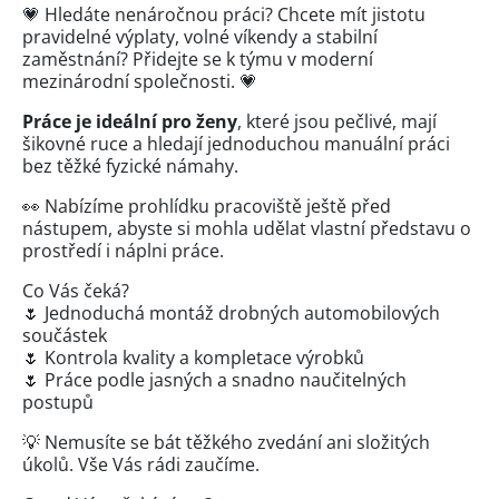
💗 Hledáte nenáročnou práci? Chcete mít jistotu
pravidelné výplaty, volné víkendy a stabilní
zaměstnání? Přidejte se k týmu v moderní
mezinárodní společnosti. 💗
Práce je ideální pro ženy
, které jsou pečlivé, mají
šikovné ruce a hledají jednoduchou manuální práci
bez těžké fyzické námahy.
👀 Nabízíme prohlídku pracoviště ještě před
nástupem, abyste si mohla udělat vlastní představu o
prostředí i náplni práce.
Co Vás čeká?
🌷 Jednoduchá montáž drobných automobilových
součástek
🌷 Kontrola kvality a kompletace výrobků
🌷 Práce podle jasných a snadno naučitelných
postupů
💡 Nemusíte se bát těžkého zvedání ani složitých
úkolů. Vše Vás rádi zaučíme.