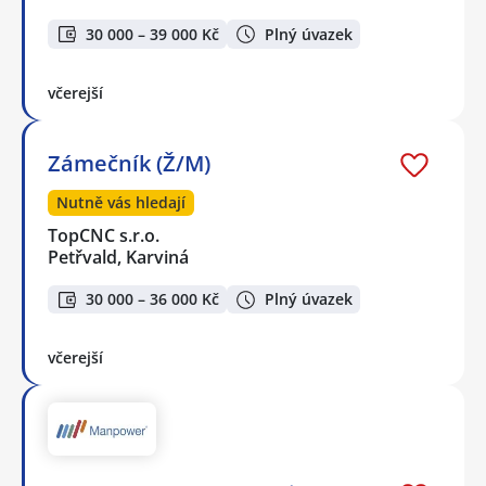
30 000 – 39 000 Kč
Plný úvazek
včerejší
Zámečník (Ž/M)
Nutně vás hledají
TopCNC s.r.o.
Petřvald, Karviná
30 000 – 36 000 Kč
Plný úvazek
včerejší