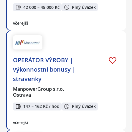
42 000 – 45 000 Kč
Plný úvazek
včerejší
OPERÁTOR VÝROBY |
výkonnostní bonusy |
stravenky
ManpowerGroup s.r.o.
Ostrava
147 – 162 Kč / hod
Plný úvazek
včerejší