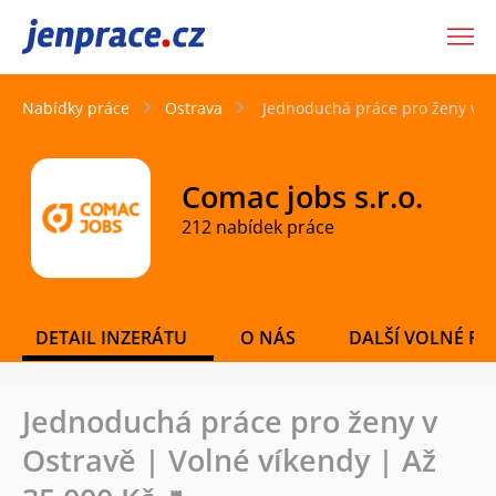
JenPráce.cz
Nabídky práce
Ostrava
Jednoduchá práce pro ženy v Os
Comac jobs s.r.o.
212 nabídek práce
DETAIL INZERÁTU
O NÁS
DALŠÍ VOLNÉ PO
Jednoduchá práce pro ženy v
Ostravě | Volné víkendy | Až