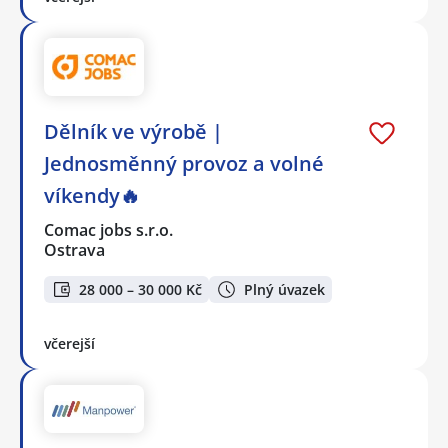
Dělník ve výrobě |
Jednosměnný provoz a volné
víkendy🔥
Comac jobs s.r.o.
Ostrava
28 000 – 30 000 Kč
Plný úvazek
včerejší