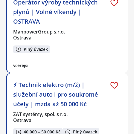
Operátor výroby technických
plynů | Volné víkendy |
OSTRAVA
ManpowerGroup s.r.o.
Ostrava
Plný úvazek
včerejší
⚡ Technik elektro (m/ž) |
služební auto i pro soukromé
účely | mzda až 50 000 Kč
ZAT systémy, spol. s r.o.
Ostrava
40 000 – 50 000 Kč
Plný úvazek