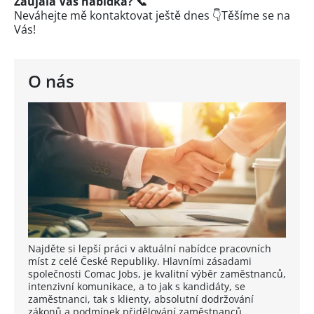
Zaujala Vás nabídka? 📞
Neváhejte mě kontaktovat ještě dnes 👇Těšíme se na
Vás!
O nás
Najděte si lepší práci v aktuální nabídce pracovních
míst z celé České Republiky. Hlavními zásadami
společnosti Comac Jobs, je kvalitní výběr zaměstnanců,
intenzivní komunikace, a to jak s kandidáty, se
zaměstnanci, tak s klienty, absolutní dodržování
zákonů a podmínek přidělování zaměstnanců