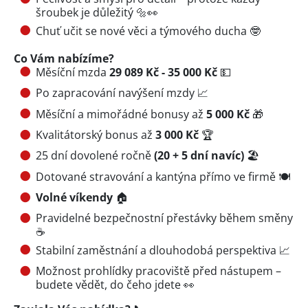
šroubek je důležitý 🔩👀
Chuť učit se nové věci a týmového ducha 🤓
Co Vám nabízíme?
Měsíční mzda
29 089 Kč - 35 000 Kč
💵
Po zapracování navýšení mzdy 📈
Měsíční a mimořádné bonusy až
5 000 Kč
🎁
Kvalitátorský bonus až
3 000 Kč
🏆
25 dní dovolené ročně
(20 + 5 dní navíc)
🏖
Dotované stravování a kantýna přímo ve firmě 🍽
Volné víkendy
🏠
Pravidelné bezpečnostní přestávky během směny
☕
Stabilní zaměstnání a dlouhodobá perspektiva 📈
Možnost prohlídky pracoviště před nástupem –
budete vědět, do čeho jdete 👀