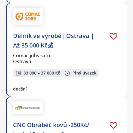
Dělník ve výrobě| Ostrava |
Až 35 000 Kč💰
Comac jobs s.r.o.
Ostrava
33 000 – 37 000 Kč
Plný úvazek
dnešní
CNC Obráběč kovů -250Kč/