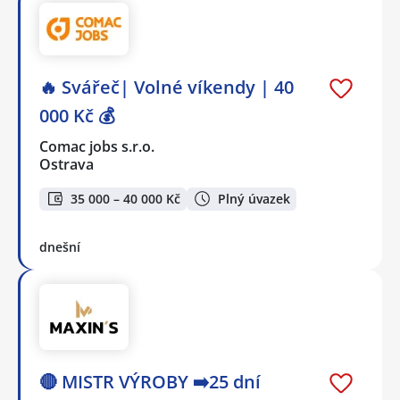
🔥 Svářeč| Volné víkendy | 40
000 Kč 💰
Comac jobs s.r.o.
Ostrava
35 000 – 40 000 Kč
Plný úvazek
dnešní
🔴 MISTR VÝROBY ➡️25 dní