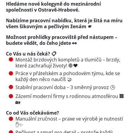
Hledáme nové kolegyně do mezinárodní
společnosti v Ostravě-Hrabové.
Nabízíme pracovní nabídku, která je šitá na míru
všem šikovným a pečlivým ženám
🫵
Možnost prohlídky pracoviště před nástupem –
budete vědět, do čeho jdete 👀
Co Vás u nás čeká? 📋
Montáž brzdových kompletů a tlumičů – brzdy,
které zachraňují životy! 🛑❤️
Práce v přátelském a pohodovém týmu, kde se
každý den něco naučíš 🤝
Stabilní pracovní doba – 3 směnný provoz 🕒
Zázemí moderní firmy s rodinnou atmosférou 🏢
🏡
Co od Vás očekáváme?
Manuální zručnost – praxe ve výrobě je nutností
✋✨
Pečlivost a smysl pro detail – protože každý