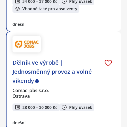
34 000 – 37 000 Kč
Plný úvazek
Vhodné také pro absolventy
dnešní
Dělník ve výrobě |
Jednosměnný provoz a volné
víkendy🔥
Comac jobs s.r.o.
Ostrava
28 000 – 30 000 Kč
Plný úvazek
dnešní