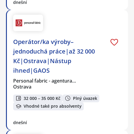
dnešní
Operátor/ka výroby–
jednoduchá práce|až 32 000
Kč|Ostrava|Nástup
ihned|GAOS
Personal fabric - agentura…
Ostrava
32 000 – 35 000 Kč
Plný úvazek
Vhodné také pro absolventy
dnešní