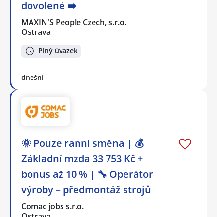
dovolené ➡️
MAXIN'S People Czech, s.r.o.
Ostrava
Plný úvazek
dnešní
🌞 Pouze ranní směna | 💰
Základní mzda 33 753 Kč +
bonus až 10 % | 🔧 Operátor
výroby – předmontáž strojů
Comac jobs s.r.o.
Ostrava