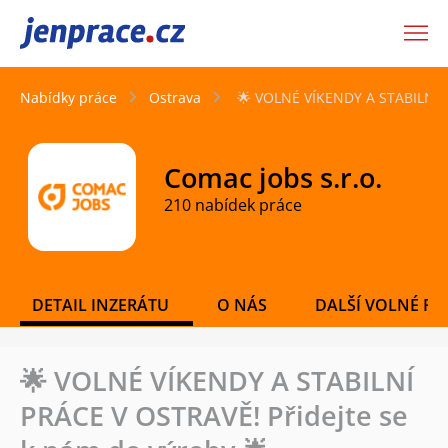
JenPráce.cz
Nabídky práce
Ostrava
🌟 VOLNÉ VÍKENDY A STABILNÍ P
Comac jobs s.r.o.
210 nabídek práce
DETAIL INZERÁTU
O NÁS
DALŠÍ VOLNÉ PO
🌟 VOLNÉ VÍKENDY A STABILNÍ
PRÁCE V OSTRAVĚ! Přidejte se