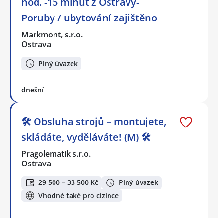
hod. -15 minut z Ostravy-
Poruby / ubytování zajištěno
Markmont, s.r.o.
Ostrava
Plný úvazek
dnešní
🛠️ Obsluha strojů – montujete,
skládáte, vyděláváte! (M) 🛠️
Pragolematik s.r.o.
Ostrava
29 500 – 33 500 Kč
Plný úvazek
Vhodné také pro cizince