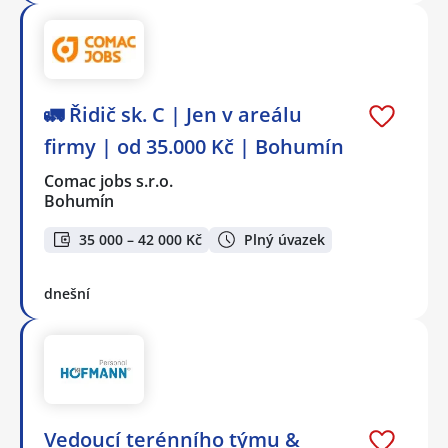
🚛 Řidič sk. C | Jen v areálu
firmy | od 35.000 Kč | Bohumín
Comac jobs s.r.o.
Bohumín
35 000 – 42 000 Kč
Plný úvazek
dnešní
Vedoucí terénního týmu &