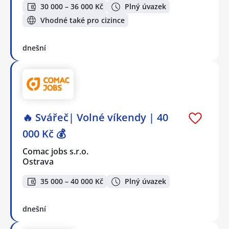
30 000 – 36 000 Kč
Plný úvazek
Vhodné také pro cizince
dnešní
🔥 Svářeč| Volné víkendy | 40
000 Kč 💰
Comac jobs s.r.o.
Ostrava
35 000 – 40 000 Kč
Plný úvazek
dnešní