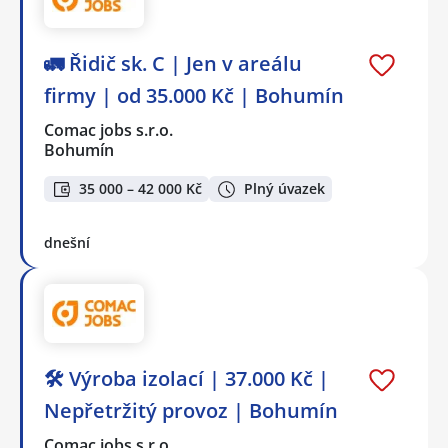
🚛 Řidič sk. C | Jen v areálu
firmy | od 35.000 Kč | Bohumín
Comac jobs s.r.o.
Bohumín
35 000 – 42 000 Kč
Plný úvazek
dnešní
🛠️ Výroba izolací | 37.000 Kč |
Nepřetržitý provoz | Bohumín
Comac jobs s.r.o.