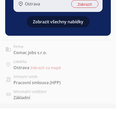
Ostrava
Zobrazit
Zobrazit všechny nabídky
Firma
Comac jobs s.r.o.
Lokalita
Ostrava
Zobrazit na mapě
Smluvní vztah
Pracovní smlouva (HPP)
Minimální vzdělání
Základní