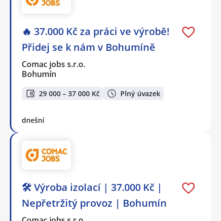
🔥 37.000 Kč za práci ve výrobě!
Přidej se k nám v Bohumíně
Comac jobs s.r.o.
Bohumín
29 000 – 37 000 Kč
Plný úvazek
dnešní
🛠️ Výroba izolací | 37.000 Kč |
Nepřetržitý provoz | Bohumín
Comac jobs s.r.o.