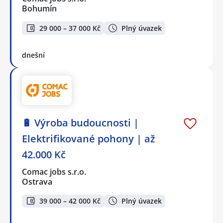
Bohumín
29 000 – 37 000 Kč
Plný úvazek
dnešní
🔋 Výroba budoucnosti |
Elektrifikované pohony | až
42.000 Kč
Comac jobs s.r.o.
Ostrava
39 000 – 42 000 Kč
Plný úvazek