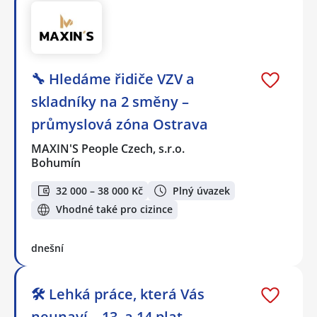
🔧 Hledáme řidiče VZV a
skladníky na 2 směny –
průmyslová zóna Ostrava
MAXIN'S People Czech, s.r.o.
Bohumín
32 000 – 38 000 Kč
Plný úvazek
Vhodné také pro cizince
dnešní
🛠️ Lehká práce, která Vás
neunaví – 13. a 14.plat,