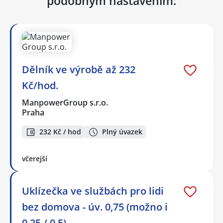
podobným nastavením:
Dělník ve výrobě až 232
Kč/hod.
ManpowerGroup s.r.o.
Praha
232 Kč / hod
Plný úvazek
včerejší
Uklízečka ve službách pro lidi
bez domova - úv. 0,75 (možno i
0,25 / 0,5)