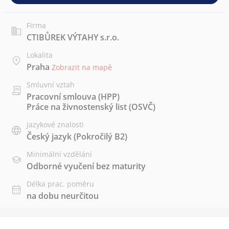
Firma
CTIBŮREK VÝTAHY s.r.o.
Lokalita
Praha
Zobrazit na mapě
Smluvní vztah
Pracovní smlouva (HPP)
Práce na živnostenský list (OSVČ)
Jazykové znalosti
Český jazyk
(Pokročilý B2)
Minimální vzdělání
Odborné vyučení bez maturity
Délka prac. poměru
na dobu neurčitou