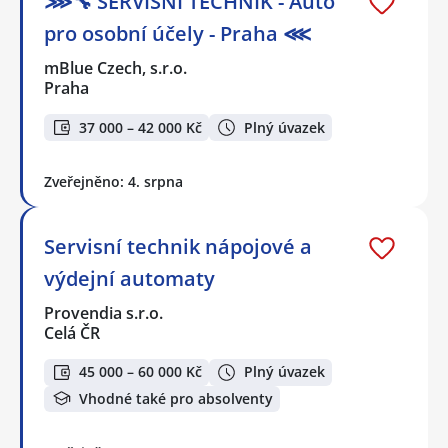
⋙🔧 SERVISNÍ TECHNIK - Auto
pro osobní účely - Praha ⋘
mBlue Czech, s.r.o.
Praha
37 000 – 42 000 Kč
Plný úvazek
Zveřejněno: 4. srpna
Servisní technik nápojové a
výdejní automaty
Provendia s.r.o.
Celá ČR
45 000 – 60 000 Kč
Plný úvazek
Vhodné také pro absolventy