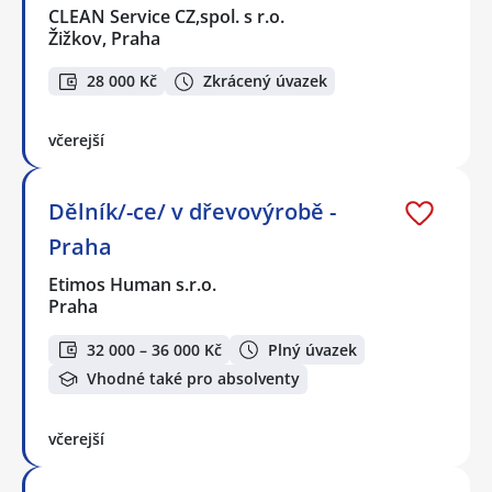
CLEAN Service CZ,spol. s r.o.
Žižkov, Praha
28 000 Kč
Zkrácený úvazek
včerejší
Dělník/-ce/ v dřevovýrobě -
Praha
Etimos Human s.r.o.
Praha
32 000 – 36 000 Kč
Plný úvazek
Vhodné také pro absolventy
včerejší