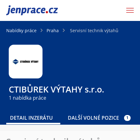
JenPráce.cz
Nabídky práce
Praha
Servisní technik výtahů
CTIBŮREK VÝTAHY s.r.o.
1 nabídka práce
DETAIL INZERÁTU
DALŠÍ VOLNÉ POZICE
1