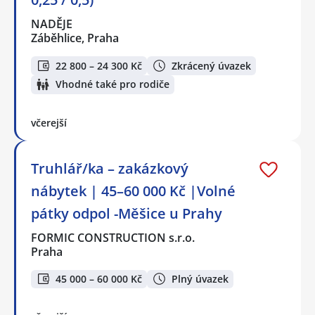
NADĚJE
Záběhlice, Praha
22 800 – 24 300 Kč
Zkrácený úvazek
Vhodné také pro rodiče
včerejší
Truhlář/ka – zakázkový
nábytek | 45–60 000 Kč |Volné
pátky odpol -Měšice u Prahy
FORMIC CONSTRUCTION s.r.o.
Praha
45 000 – 60 000 Kč
Plný úvazek