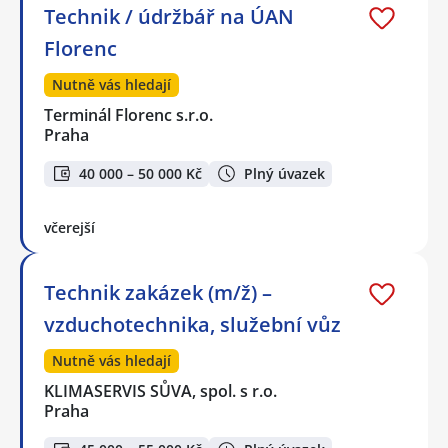
Technik / údržbář na ÚAN
Florenc
Nutně vás hledají
Terminál Florenc s.r.o.
Praha
40 000 – 50 000 Kč
Plný úvazek
včerejší
Technik zakázek (m/ž) –
vzduchotechnika, služební vůz
Nutně vás hledají
KLIMASERVIS SŮVA, spol. s r.o.
Praha