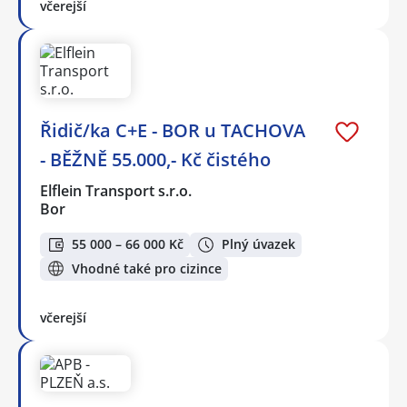
včerejší
Řidič/ka C+E - BOR u TACHOVA
- BĚŽNĚ 55.000,- Kč čistého
Elflein Transport s.r.o.
Bor
55 000 – 66 000 Kč
Plný úvazek
Vhodné také pro cizince
včerejší