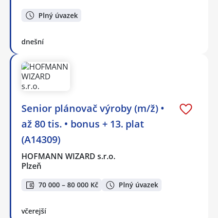
Plný úvazek
dnešní
Senior plánovač výroby (m/ž) •
až 80 tis. • bonus + 13. plat
(A14309)
HOFMANN WIZARD s.r.o.
Plzeň
70 000 – 80 000 Kč
Plný úvazek
včerejší