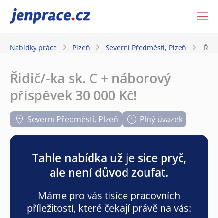
JenPráce.cz
Nabídky práce
Plzeň
Severní Předměstí, Plzeň
Řidi
Řidič/-ka sk. C + náborový
příspěvek 30 000 Kč!
Severní Předměstí, Plzeň
Plný úvazek
Tahle nabídka už je sice pryč,
ale není důvod zoufat.
Máme pro vás tisíce pracovních
příležitostí, které čekají právě na vás: