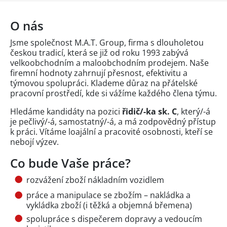
O nás
Jsme společnost M.A.T. Group, firma s dlouholetou
českou tradicí, která se již od roku 1993 zabývá
velkoobchodním a maloobchodním prodejem. Naše
firemní hodnoty zahrnují přesnost, efektivitu a
týmovou spolupráci. Klademe důraz na přátelské
pracovní prostředí, kde si vážíme každého člena týmu.
Hledáme kandidáty na pozici
řidič/-ka sk. C
, který/-á
je pečlivý/-á, samostatný/-á, a má zodpovědný přístup
k práci. Vítáme loajální a pracovité osobnosti, kteří se
nebojí výzev.
Co bude Vaše práce?
rozvážení zboží nákladním vozidlem
práce a manipulace se zbožím – nakládka a
vykládka zboží (i těžká a objemná břemena)
spolupráce s dispečerem dopravy a vedoucím