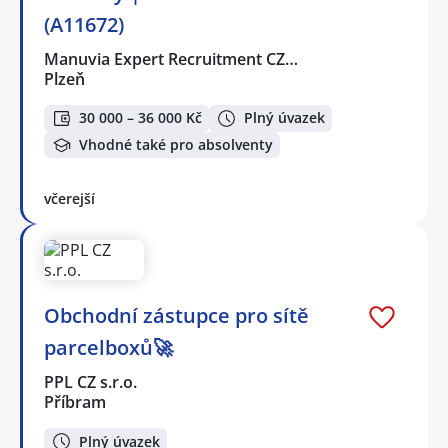
(A11672)
Manuvia Expert Recruitment CZ…
Plzeň
30 000 – 36 000 Kč
Plný úvazek
Vhodné také pro absolventy
včerejší
Obchodní zástupce pro sítě
parcelboxů🚀
PPL CZ s.r.o.
Příbram
Plný úvazek