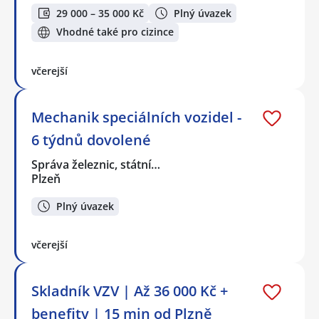
29 000 – 35 000 Kč
Plný úvazek
Vhodné také pro cizince
včerejší
Mechanik speciálních vozidel -
6 týdnů dovolené
Správa železnic, státní…
Plzeň
Plný úvazek
včerejší
Skladník VZV | Až 36 000 Kč +
benefity | 15 min od Plzně