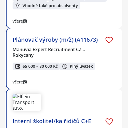
Vhodné také pro absolventy
včerejší
Plánovač výroby (m/ž) (A11673)
Manuvia Expert Recruitment CZ…
Rokycany
65 000 – 80 000 Kč
Plný úvazek
včerejší
Interní školitel/ka řidičů C+E