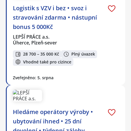
Logistik s VZV i bez • svoz i
stravování zdarma • nástupní
bonus 5 000Kč
LEPŠÍ PRÁCE a.s.
Úherce, Plzeň-sever
28 700 – 35 000 Kč
Plný úvazek
Vhodné také pro cizince
Zveřejněno: 5. srpna
Hledáme operátory výroby •
ubytování ihned • 25 dní
dovolení • týdenní zálohy