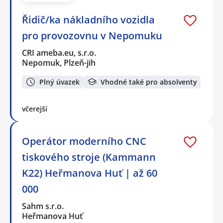
Řidič/ka nákladního vozidla
pro provozovnu v Nepomuku
CRI ameba.eu, s.r.o.
Nepomuk, Plzeň-jih
Plný úvazek
Vhodné také pro absolventy
včerejší
Operátor moderního CNC
tiskového stroje (Kammann
K22) Heřmanova Huť | až 60
000
Sahm s.r.o.
Heřmanova Huť