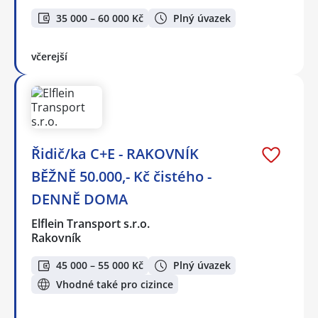
35 000 – 60 000 Kč
Plný úvazek
včerejší
Řidič/ka C+E - RAKOVNÍK
BĚŽNĚ 50.000,- Kč čistého -
DENNĚ DOMA
Elflein Transport s.r.o.
Rakovník
45 000 – 55 000 Kč
Plný úvazek
Vhodné také pro cizince