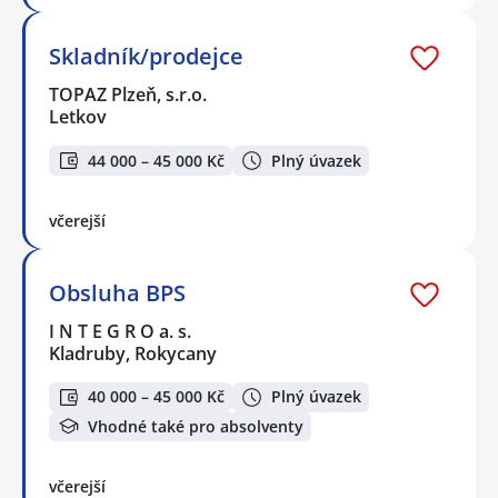
Skladník/prodejce
TOPAZ Plzeň, s.r.o.
Letkov
44 000 – 45 000 Kč
Plný úvazek
včerejší
Obsluha BPS
I N T E G R O a. s.
Kladruby, Rokycany
40 000 – 45 000 Kč
Plný úvazek
Vhodné také pro absolventy
včerejší