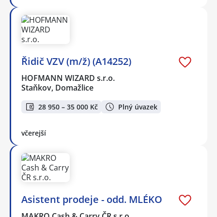
Řidič VZV (m/ž) (A14252)
HOFMANN WIZARD s.r.o.
Staňkov, Domažlice
28 950 – 35 000 Kč
Plný úvazek
včerejší
Asistent prodeje - odd. MLÉKO
MAKRO Cash & Carry ČR s.r.o.