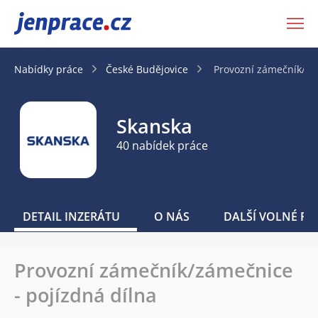
JenPráce.cz
Nabídky práce
České Budějovice
Provozní zámečník/zá
Skanska
40 nabídek práce
DETAIL INZERÁTU
O NÁS
DALŠÍ VOLNÉ PO
Provozní zámečník/zámečnice
- pojízdná dílna