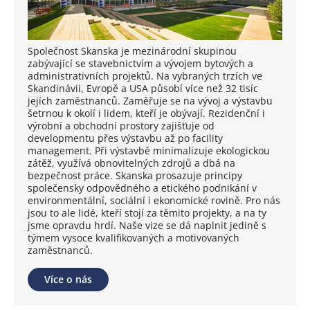
Společnost Skanska je mezinárodní skupinou
zabývající se stavebnictvím a vývojem bytových a
administrativních projektů. Na vybraných trzích ve
Skandinávii, Evropě a USA působí více než 32 tisíc
jejích zaměstnanců. Zaměřuje se na vývoj a výstavbu
šetrnou k okolí i lidem, kteří je obývají. Rezidenční i
výrobní a obchodní prostory zajišťuje od
developmentu přes výstavbu až po facility
management. Při výstavbě minimalizuje ekologickou
zátěž, využívá obnovitelných zdrojů a dbá na
bezpečnost práce. Skanska prosazuje principy
společensky odpovědného a etického podnikání v
environmentální, sociální i ekonomické rovině. Pro nás
jsou to ale lidé, kteří stojí za těmito projekty, a na ty
jsme opravdu hrdí. Naše vize se dá naplnit jedině s
týmem vysoce kvalifikovaných a motivovaných
zaměstnanců.
Více o nás