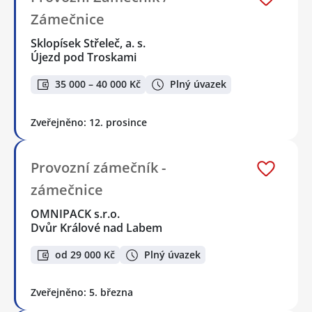
Zámečnice
Sklopísek Střeleč, a. s.
Újezd pod Troskami
35 000 – 40 000 Kč
Plný úvazek
Zveřejněno: 12. prosince
Provozní zámečník -
zámečnice
OMNIPACK s.r.o.
Dvůr Králové nad Labem
od 29 000 Kč
Plný úvazek
Zveřejněno: 5. března