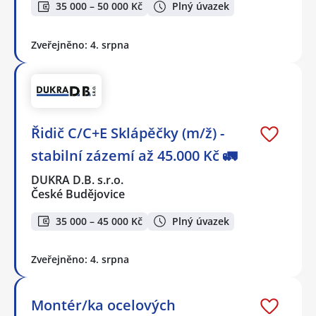
35 000 – 50 000 Kč
Plný úvazek
Zveřejněno: 4. srpna
Řidič C/C+E Sklápěčky (m/ž) -
stabilní zázemí až 45.000 Kč 🚛
DUKRA D.B. s.r.o.
České Budějovice
35 000 – 45 000 Kč
Plný úvazek
Zveřejněno: 4. srpna
Montér/ka ocelových