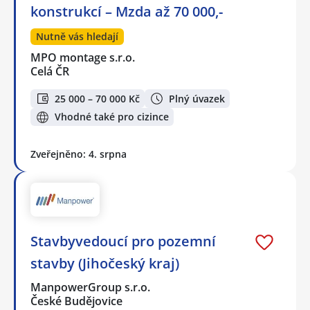
konstrukcí – Mzda až 70 000,-
Nutně vás hledají
MPO montage s.r.o.
Celá ČR
25 000 – 70 000 Kč
Plný úvazek
Vhodné také pro cizince
Zveřejněno: 4. srpna
Stavbyvedoucí pro pozemní
stavby (Jihočeský kraj)
ManpowerGroup s.r.o.
České Budějovice