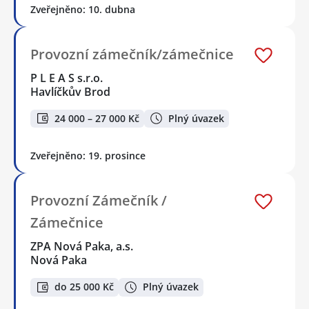
Zveřejněno: 10. dubna
Provozní zámečník/zámečnice
P L E A S s.r.o.
Havlíčkův Brod
24 000 – 27 000 Kč
Plný úvazek
Zveřejněno: 19. prosince
Provozní Zámečník /
Zámečnice
ZPA Nová Paka, a.s.
Nová Paka
do 25 000 Kč
Plný úvazek