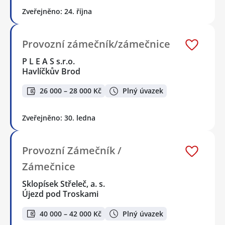
Zveřejněno: 24. října
Provozní zámečník/zámečnice
P L E A S s.r.o.
Havlíčkův Brod
26 000 – 28 000 Kč
Plný úvazek
Zveřejněno: 30. ledna
Provozní Zámečník /
Zámečnice
Sklopísek Střeleč, a. s.
Újezd pod Troskami
40 000 – 42 000 Kč
Plný úvazek