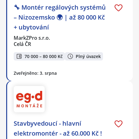
🔧 Montér regálových systémů
– Nizozemsko 🌍 | až 80 000 Kč
+ ubytování
MarkZPro s.r.o.
Celá ČR
70 000 – 80 000 Kč
Plný úvazek
Zveřejněno: 3. srpna
Stavbyvedoucí - hlavní
elektromontér - až 60.000 Kč !