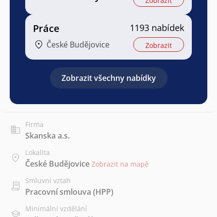
Zobrazit
Práce
1193 nabídek
České Budějovice
Zobrazit
Zobrazit všechny nabídky
Firma
Skanska a.s.
Lokalita
České Budějovice
Zobrazit na mapě
Smluvní vztah
Pracovní smlouva (HPP)
Minimální vzdělání