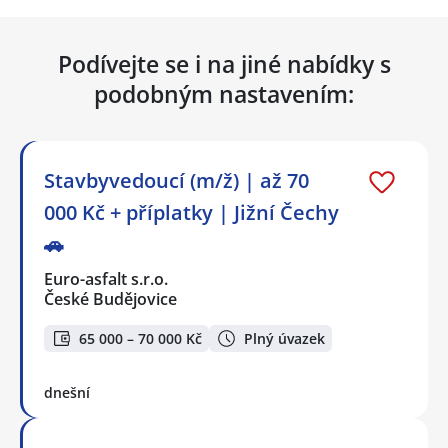
Podívejte se i na jiné nabídky s
podobným nastavením:
Stavbyvedoucí (m/ž) | až 70
000 Kč + příplatky | Jižní Čechy
🚗
Euro-asfalt s.r.o.
České Budějovice
65 000 – 70 000 Kč
Plný úvazek
dnešní