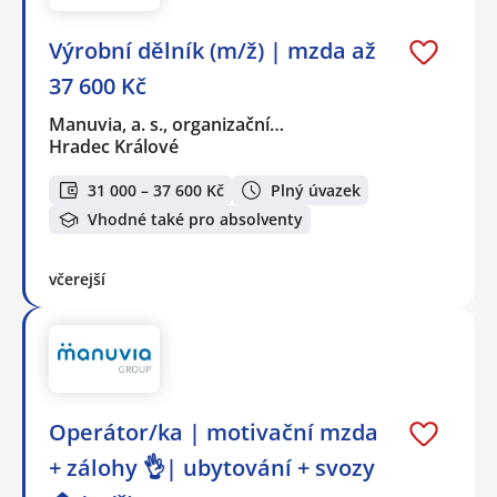
Výrobní dělník (m/ž) | mzda až
37 600 Kč
Manuvia, a. s., organizační…
Hradec Králové
31 000 – 37 600 Kč
Plný úvazek
Vhodné také pro absolventy
včerejší
Operátor/ka | motivační mzda
+ zálohy 👌| ubytování + svozy