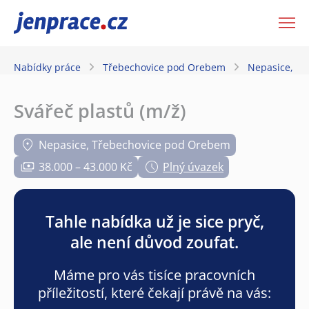
JenPráce.cz
Nabídky práce
Třebechovice pod Orebem
Nepasice, T
Svářeč plastů (m/ž)
Nepasice, Třebechovice pod Orebem
38.000 – 43.000 Kč
Plný úvazek
Tahle nabídka už je sice pryč,
ale není důvod zoufat.
Máme pro vás tisíce pracovních
příležitostí, které čekají právě na vás: