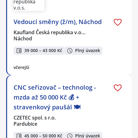
Vedoucí směny (ž/m), Náchod
Kaufland Česká republika v.o…
Náchod
39 000 – 43 000 Kč
Plný úvazek
včerejší
CNC seřizovač – technolog -
mzda až 50 000 Kč 💰 +
stravenkový paušál 🍽️
CZETEC spol. s r.o.
Pardubice
45 000 – 50 000 Kč
Plný úvazek