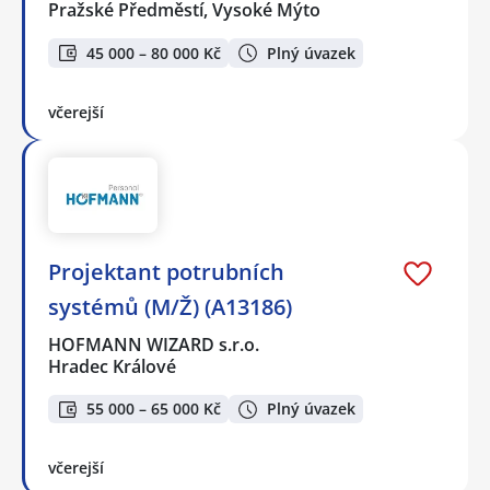
Pražské Předměstí, Vysoké Mýto
45 000 – 80 000 Kč
Plný úvazek
včerejší
Projektant potrubních
systémů (M/Ž) (A13186)
HOFMANN WIZARD s.r.o.
Hradec Králové
55 000 – 65 000 Kč
Plný úvazek
včerejší