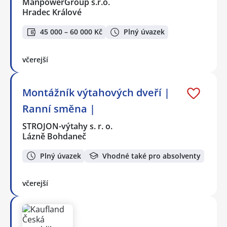
ManpowerGroup s.r.o.
Hradec Králové
45 000 – 60 000 Kč
Plný úvazek
včerejší
Montážník výtahových dveří |
Ranní směna |
STROJON-výtahy s. r. o.
Lázně Bohdaneč
Plný úvazek
Vhodné také pro absolventy
včerejší