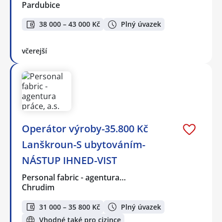
Pardubice
38 000 – 43 000 Kč
Plný úvazek
včerejší
Operátor výroby-35.800 Kč
Lanškroun-S ubytováním-
NÁSTUP IHNED-VIST
Personal fabric - agentura…
Chrudim
31 000 – 35 800 Kč
Plný úvazek
Vhodné také pro cizince