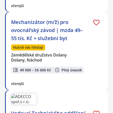
včerejší
Mechanizátor (m/ž) pro
ovocnářský závod | mzda 49–
55 tis. Kč + služební byt
Nutně vás hledají
Zemědělské družstvo Dolany
Dolany, Náchod
49 000 – 55 000 Kč
Plný úvazek
včerejší