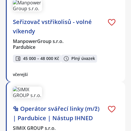
Seřizovač vstřikolisů - volné
víkendy
ManpowerGroup s.r.o.
Pardubice
45 000 – 48 000 Kč
Plný úvazek
včerejší
🔩 Operátor svářecí linky (m/ž)
| Pardubice | Nástup IHNED
SIMIX GROUP s.r.o.