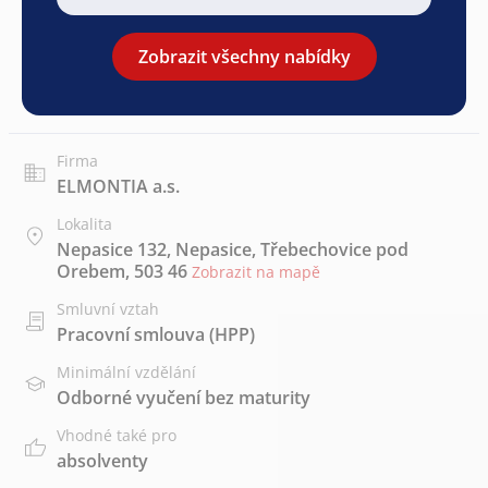
Zobrazit všechny nabídky
Firma
ELMONTIA a.s.
Lokalita
Nepasice 132, Nepasice, Třebechovice pod
Orebem, 503 46
Zobrazit na mapě
Smluvní vztah
Pracovní smlouva (HPP)
Minimální vzdělání
Odborné vyučení bez maturity
Vhodné také pro
absolventy