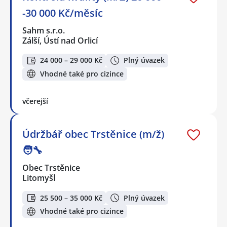
-30 000 Kč/měsíc
Sahm s.r.o.
Zálší, Ústí nad Orlicí
24 000 – 29 000 Kč
Plný úvazek
Vhodné také pro cizince
včerejší
Údržbář obec Trstěnice (m/ž)
🧑‍🔧
Obec Trstěnice
Litomyšl
25 500 – 35 000 Kč
Plný úvazek
Vhodné také pro cizince