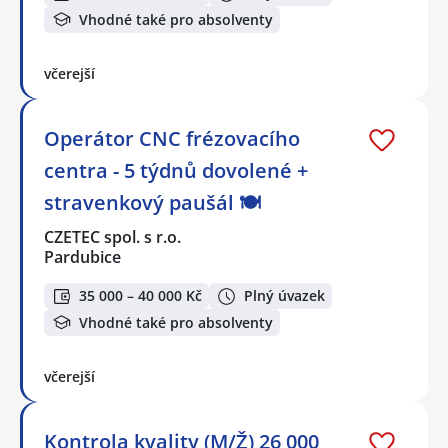
Vhodné také pro absolventy
včerejší
Operátor CNC frézovacího
centra - 5 týdnů dovolené +
stravenkový paušál 🍽️
CZETEC spol. s r.o.
Pardubice
35 000 – 40 000 Kč
Plný úvazek
Vhodné také pro absolventy
včerejší
Kontrola kvality (M/Ž) 26 000