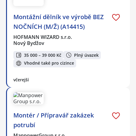
Montážní dělník ve výrobě BEZ
NOČNÍCH (M/Ž) (A14415)
HOFMANN WIZARD s.r.o.
Nový Bydžov
35 000 – 39 000 Kč
Plný úvazek
Vhodné také pro cizince
včerejší
Montér / Přípravář zakázek
potrubí
ManpowerGroup s.r.o.