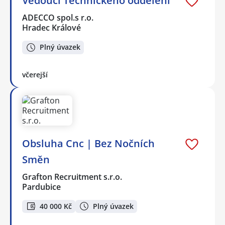
Vedoucí Technického oddělení
ADECCO spol.s r.o.
Hradec Králové
Plný úvazek
včerejší
Obsluha Cnc | Bez Nočních
Směn
Grafton Recruitment s.r.o.
Pardubice
40 000 Kč
Plný úvazek