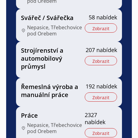
pod Orebem
Svářeč / Svářečka
58 nabídek
Nepasice, Třebechovice
Zobrazit
pod Orebem
Strojírenství a
207 nabídek
automobilový
Zobrazit
průmysl
Řemeslná výroba a
192 nabídek
manuální práce
Zobrazit
Práce
2327
nabídek
Nepasice, Třebechovice
pod Orebem
Zobrazit